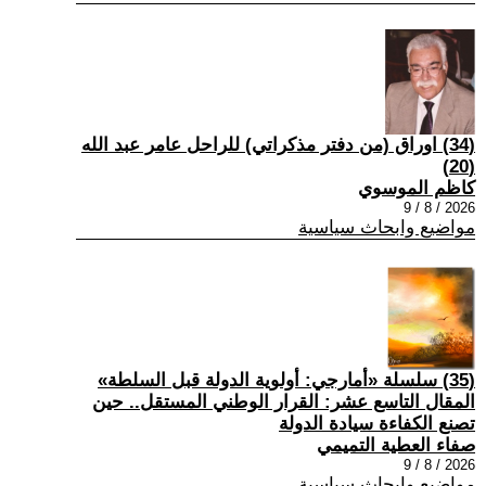
(34) اوراق (من دفتر مذكراتي) للراحل عامر عبد الله
(20)
كاظم الموسوي
2026 / 8 / 9
مواضيع وابحاث سياسية
(35) سلسلة «أمارجي: أولوية الدولة قبل السلطة»
المقال التاسع عشر: القرار الوطني المستقل.. حين
تصنع الكفاءة سيادة الدولة
صفاء العطية التميمي
2026 / 8 / 9
مواضيع وابحاث سياسية