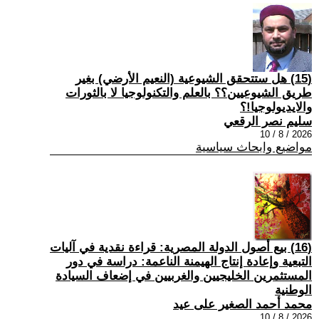
(15) هل ستتحقق الشيوعية (النعيم الأرضي) بغير
طريق الشيوعيين؟؟ بالعلم والتكنولوجيا لا بالثورات
والايديولوجيا!؟
سليم نصر الرقعي
2026 / 8 / 10
مواضيع وابحاث سياسية
(16) بيع أصول الدولة المصرية: قراءة نقدية في آليات
التبعية وإعادة إنتاج الهيمنة الناعمة: دراسة في دور
المستثمرين الخليجيين والغربيين في إضعاف السيادة
الوطنية
محمد أحمد الصغير على عيد
2026 / 8 / 10