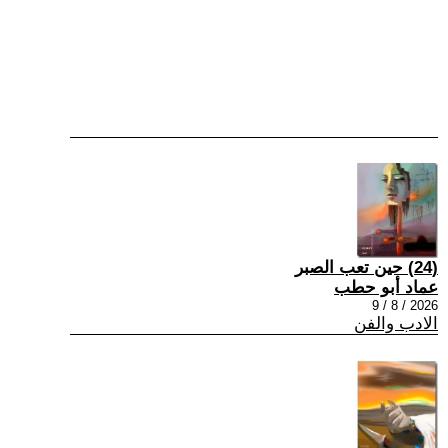
(24) حين تعب الصبر
عماد أبو حطب
2026 / 8 / 9
الادب والفن