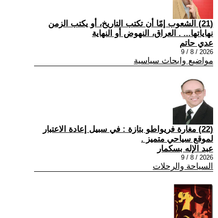
(21) الشعوب إمّا أن تكتب التاريخ، أو يكتب الزمن
نهاياتها... . العراق، النهوض أو النهاية
عدي حاتم
2026 / 8 / 9
مواضيع وابحاث سياسية
(22) مغارة فريواطو بتازة : في سبيل إعادة الاعتبار
لموقع سياحي متميز .
عبد الإله بسكمار
2026 / 8 / 9
السياحة والرحلات