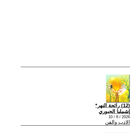
(12) رائحة النهر*
إشبيليا الجبوري
2026 / 8 / 10
الادب والفن