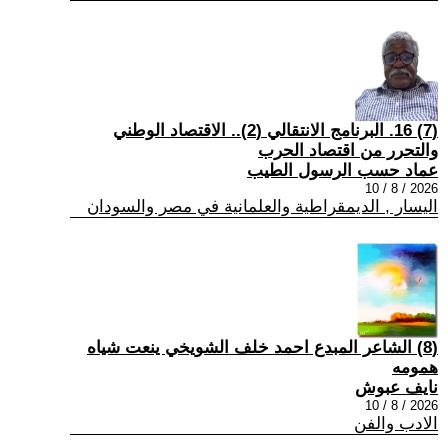
(7) 16. البرنامج الانتقالي (2).. الاقتصاد الوطني
والتحرر من اقتصاد الحرب
عماد حسب الرسول الطيب
2026 / 8 / 10
اليسار , الديمقراطية والعلمانية في مصر والسودان
(8) الشاعر المبدع احمد خلف الشويخي ينعت شياه
همومه
نايف عبوش
2026 / 8 / 10
الادب والفن