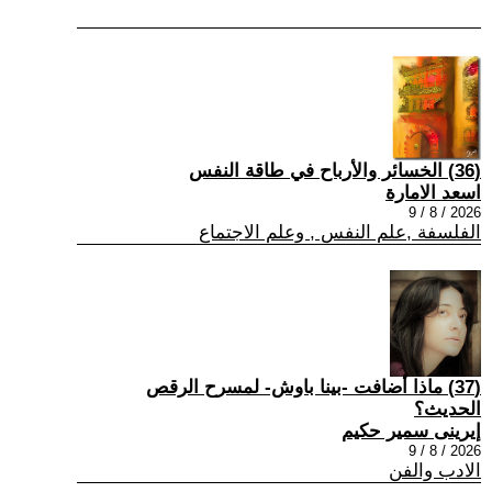
(36) الخسائر والأرباح في طاقة النفس
اسعد الامارة
2026 / 8 / 9
الفلسفة ,علم النفس , وعلم الاجتماع
(37) ماذا أضافت -بينا باوش- لمسرح الرقص
الحديث؟
إيرينى سمير حكيم
2026 / 8 / 9
الادب والفن