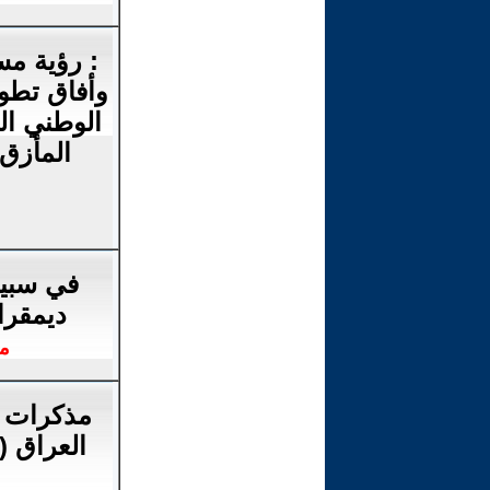
: رؤية مس
وأفاق تطور
الوطني ال
المأزق
في سبيل
ديمقر
م
مذكرات 
العراق (