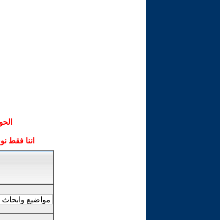
الحو
اننا فقط ن