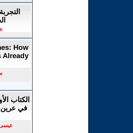
التجربة
ال
عب
mes: How
s Already
س
الكتاب الأ
في عرين ا
عيسى 