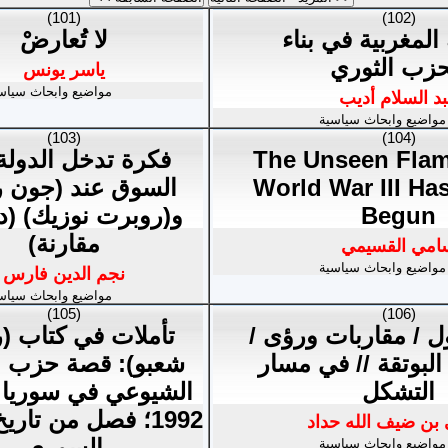
(101)
(102)
 المغربية في بناء
لا تُعارضْ
حزب الثوري
ياسر يونس
مواضيع وابحاث سياس
د السلام أديب
مواضيع وابحاث سياسية
(103)
(104)
The Unseen Fla
فكرة تدخل الدولة
World War III Ha
السوق عند (جون ر
Begun
و(روبرت نوزيك) (د
مقارنة)
امي القسيمي
مواضيع وابحاث سياسية
نجم الدين فارس
مواضيع وابحاث سياس
(105)
(106)
ول / مقاربات ورؤى /
تأملات في كتاب (
لبوتقة // في مسار
شعبو): قصة حزب ا
التشكل
1992؛ فصل من تاري
بن ضيف الله حداد
السوري
مواضيع وابحاث سياسية