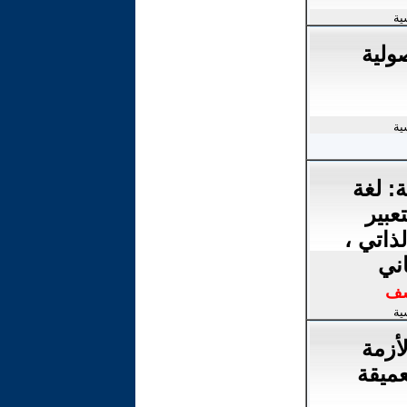
ية
ولية
ية
: لغة
عبير
ذاتي ،
ني
سف
ية
لأزمة
عميقة