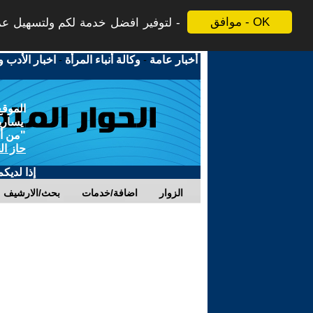
موافق - OK
لتوفير افضل خدمة لكم ولتسهيل عملي
أخبار عامة
-
وكالة أنباء المرأة
-
اخبار الأدب و
الموقع
يسارية
"من أج
حاز ال
إذا لديك
الزوار
اضافة/خدمات
بحث/الارشيف