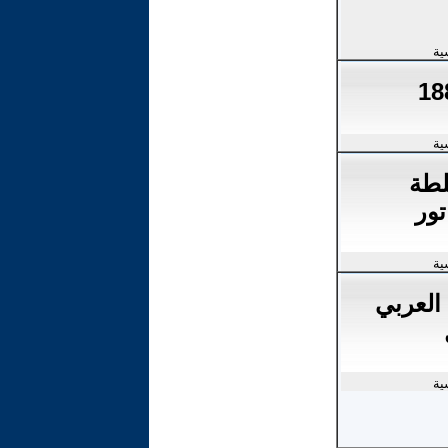
ية
ية
لطة
تور
ية
العربي
ية