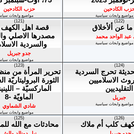
زب الكادحين
حزب الكادحين
مواضيع وابحاث سياسية
مواضيع وابحاث سياس
(121)
(122)
ا عن ألأخلاق
قصة اهل الكهف 
مصدرها الاصلي وال
عبد الواحد محمد
والسردية الاسلام
مواضيع وابحاث سياسية
جدو جبريل
مواضيع وابحاث سياس
(123)
(124)
حديثة تحرج السردية
تحرير المرأة من منظ
روث الاسلاميين
الثورة البروليتاريّة الع
التقليديين
الماركسيّة – اللينين
الماويّة -8
جبريل
مواضيع وابحاث سياسية
شادي الشماوي
مواضيع وابحاث سياس
(125)
(126)
كهف كلب أم ملاك
محادثات مع الله للم
جدو جبريل
نيل دونالد والش