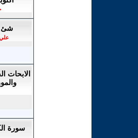
ح
شئ م
علي 
الابحات ال
والمو
سورة ال