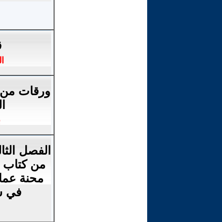
ق
ا
ورقات من د
ال
ب
الفصل الثا
من كتاب “
محنة عمال
في ش