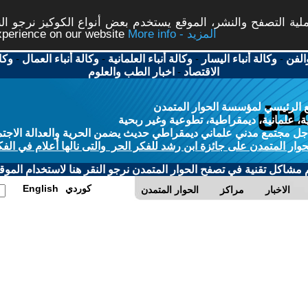
ة التصفح والنشر، الموقع يستخدم بعض أنواع الكوكيز نرجو النق
More info - المزيد
experience on our website
الفن
-
وكالة أنباء اليسار
-
وكالة أنباء العلمانية
-
وكالة أنباء العمال
-
وكا
الاقتصاد
-
اخبار الطب والعلوم
 الرئيسي لمؤسسة الحوار المتمدن
، علمانية، ديمقراطية، تطوعية وغير ربحية
ل مجتمع مدني علماني ديمقراطي حديث يضمن الحرية والعدالة الاجتم
حوار المتمدن على جائزة ابن رشد للفكر الحر والتى نالها أعلام في الفك
م مشاكل تقنية في تصفح الحوار المتمدن نرجو النقر هنا لاستخدام الموقع
كوردي
English
الاخبار
مراكز
الحوار المتمدن