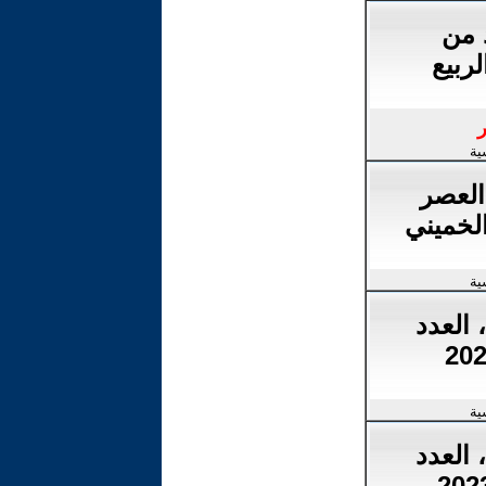
 من
ربيع
ر
ية
العصر
الخميني
ية
 العدد
ية
 العدد