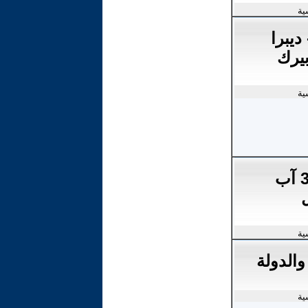
ية
ديبرا
يرك
ية
یومیات وأحداث 31 آب
ية
والدولة
ية