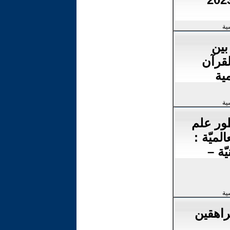
ية
بين
قرآن
ية
ية
ور علم
الميّة :
يّة –
ية
راهقين