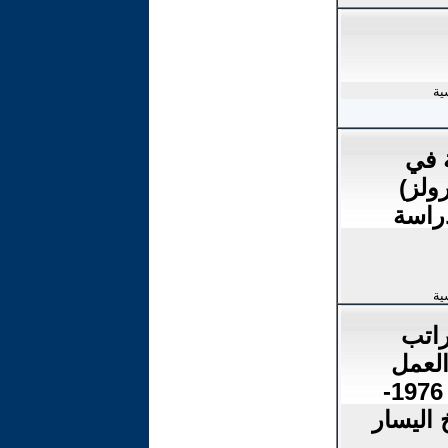
ية
 في
ولز)
راسة
ية
راتب
لعمل
الشيوعي في سوريا 1976-
خ اليسار