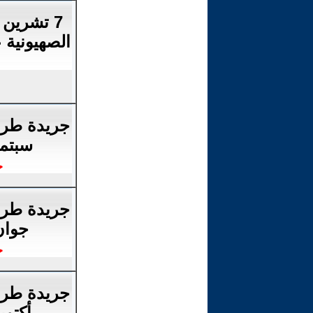
7 تشرين 
الصهيونية 
سبتمبر
ح
جوان-ج
ح
أكتوبر