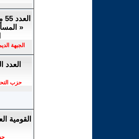
ال
« المسأل
ا
الجبهة الد
العدد 
حزب التحا
القومية الع
حس