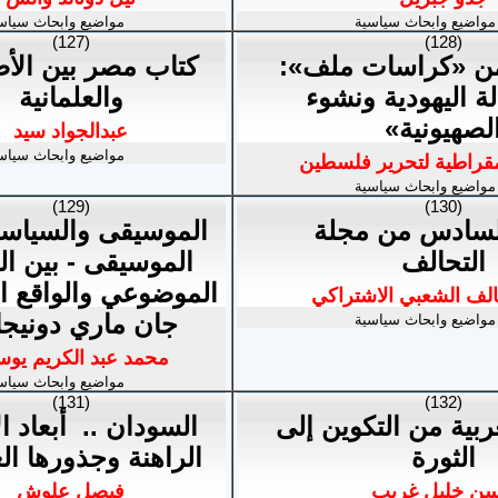
مواضيع وابحاث سياسية
مواضيع وابحاث سياس
(127)
(128)
عدد 55 من «كراسات ملف»:
كتاب مصر بين الأص
ة اليهودية ونشوء
والعلمانية
لصهيونية»
عبدالجواد سيد
مواضيع وابحاث سياس
يمقراطية لتحرير فلسطين
مواضيع وابحاث سياسية
(129)
(130)
السادس من مجلة
الموسيقى والسياسة
التحالف
الموسيقى - بين الت
الموضوعي والواقع ال
لف الشعبي الاشتراكي
جان ماري دونيجا
مواضيع وابحاث سياسية
محمد عبد الكريم يو
مواضيع وابحاث سياس
(131)
(132)
ربية من التكوين إلى
السودان .. ‏ أبعاد ا
الثورة
الراهنة وجذورها ال
ن خليل غريب
فيصل علوش