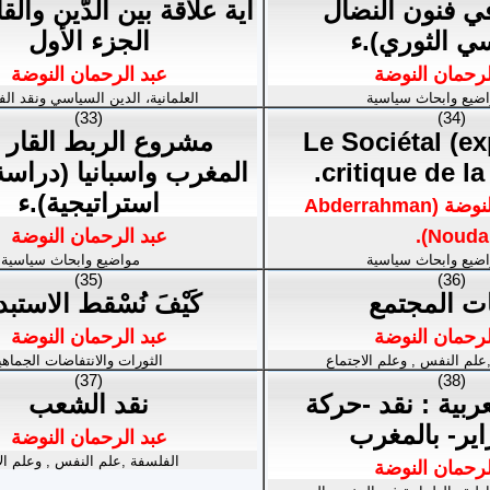
ي فنون النضال
أية علاقة بين الدّين والق
ي الثوري).ء
الجزء الأول
لرحمان النوضة
عبد الرحمان النوضة
ضيع وابحاث سياسية
العلمانية، الدين السياسي ونقد الف
(33)
(34)
Le Sociétal (ex
مشروع الربط القار 
critique de la 
المغرب واسبانيا (دراسة
استراتيجية).ء
عبد الرحمان النوضة (Abderrahman
Nouda).
عبد الرحمان النوضة
ضيع وابحاث سياسية
مواضيع وابحاث سياسية
(35)
(36)
ت المجتمع
كَيْفَ نُسْقط الاستبد
لرحمان النوضة
عبد الرحمان النوضة
علم النفس , وعلم الاجتماع
الثورات والانتفاضات الجماهي
(37)
(38)
عربية : نقد -حركة
نقد الشعب
عبد الرحمان النوضة
الفلسفة ,علم النفس , وعلم ال
لرحمان النوضة