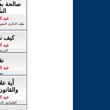
صالحة بعد
السُ
عبد ا
ملف الذكرى المئوية
كيف نص
عبد ا
التربي
نق
عبد ا
موا
أية علا
والقانون
عبد ا
العلمانية، ال