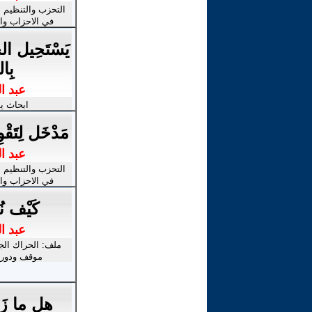
التحزب والتنظيم ,
في الاحزاب وا
يَسْتَحِيل ال
بِال
عبد ا
ابحاث ي
مَدْخَل لِتَ
عبد ا
التحزب والتنظيم ,
في الاحزاب وا
كَيْف نُ
عبد ا
ملف: الحراك الج
موقف ودور ا
هل ما زَ