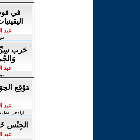
في فوض
اليقينيا
عبد ا
موا
حَرب سِرِّيَ
وَالجُم
عبد ا
موا
مَوْقِع الحِوَ
عبد ا
اراء في عمل و
الجِنْس خَارج
عبد ا