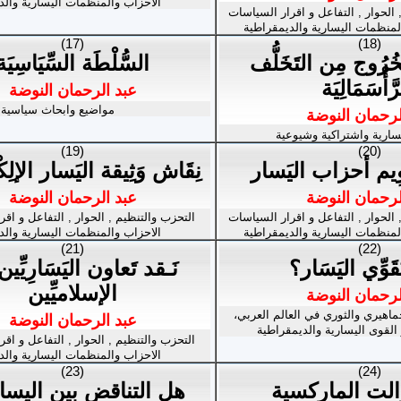
الاحزاب والمنظمات اليسارية والد
 الحوار , التفاعل و اقرار السياسات
لمنظمات اليسارية والديمقراطية
(17)
(18)
خُرُوج مِن التَخَلُّف
السُّلْطَة السِّيَاسِيَة
رَّأْسَمَالِيَة
عبد الرحمان النوضة
مواضيع وابحاث سياسية
لرحمان النوضة
سارية واشتراكية وشيوعية
(19)
(20)
قْوِيم أحزاب اليَسار
نِقَاش وَثِيقة اليَسار الإلِكْ
لرحمان النوضة
عبد الرحمان النوضة
 الحوار , التفاعل و اقرار السياسات
التحزب والتنظيم , الحوار , التفاعل و اق
لمنظمات اليسارية والديمقراطية
الاحزاب والمنظمات اليسارية والد
(21)
(22)
قَوِّي اليَسَار؟
نَـقد تَعاون اليَسَارِيِّي
الإسلاميِّين
لرحمان النوضة
ماهيري والثوري في العالم العربي،
عبد الرحمان النوضة
لقوى اليسارية والديمقراطية
التحزب والتنظيم , الحوار , التفاعل و اق
الاحزاب والمنظمات اليسارية والد
(23)
(24)
الت الماركسية
هل التناقض بين اليسا