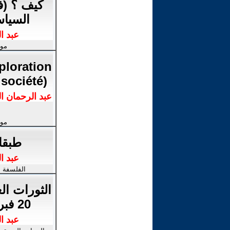
كيف ؟ (ف
السياس
عبد ا
موا
ploration
société).
موا
طبقا
عبد ا
الفلسفة ,
الثورات ال
20 فبراير- بالمغرب
عبد ا