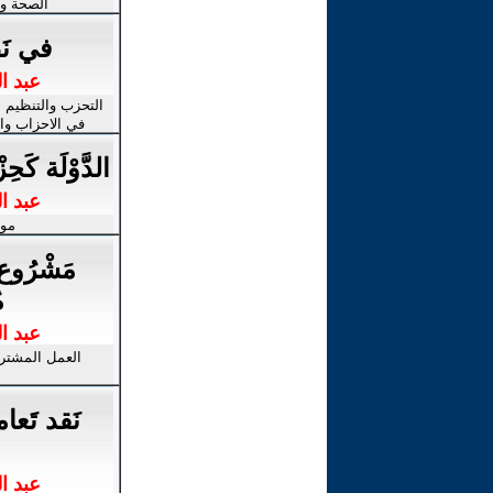
الصحة وا
في نَظَ
عبد ا
التحزب والتنظيم ,
في الاحزاب وا
الدَّوْلَة كَ
عبد ا
موا
مَشْرُوع ت
م
عبد ا
العمل المشترك
نَقد تَعا
عبد ا