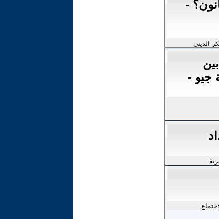
انون؟ -
كر الديني
بين
 جيو -
اد
رية
اجتماع