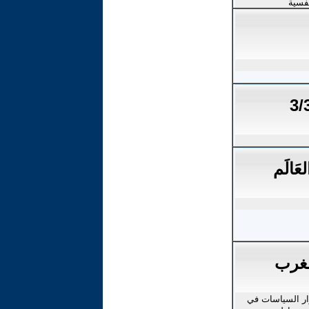
فسية
لعَالَم
لمغرب
رار السياسات في