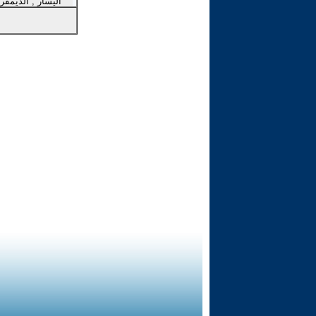
اليسار , الديمقر