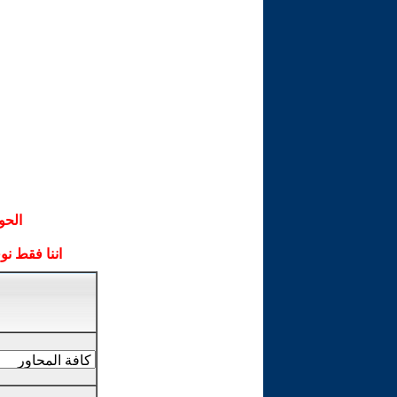
الحو
اننا فقط ن