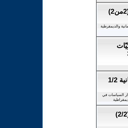
انية والديمقرطية
ِيّات
ة 1/2
رار السياسات في
يمقراطية