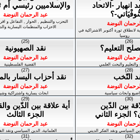
 انهيار -الاتحاد
والإسلاميين رئيسي أم ث
ّوفْيَاتي-؟
عبد الرحمان النوضة
التحزب والتنظيم , الحوار , التفاعل و اق
لرحمان النوضة
الاحزاب والمنظمات اليسارية والد
 لانطلاق ثورة أكتوبر الاشتراكية في
روسيا
(25)
(26)
لح التعليم؟
نقد الصهيونية
لرحمان النوضة
عبد الرحمان النوضة
ة والتعليم والبحث العلمي
القضية الفلسطينية
(27)
(28)
د النّخب
نقد أحزاب اليسار بال
لرحمان النوضة
عبد الرحمان النوضة
ضيع وابحاث سياسية
ابحاث يسارية واشتراكية وشي
(29)
(30)
قة بين الدّين
أية علاقة بين الدّين وال
؟ الجزء الثاني
الجزء الثالث
لرحمان النوضة
عبد الرحمان النوضة
دين السياسي ونقد الفكر الديني
العلمانية، الدين السياسي ونقد الف
(31)
(32)