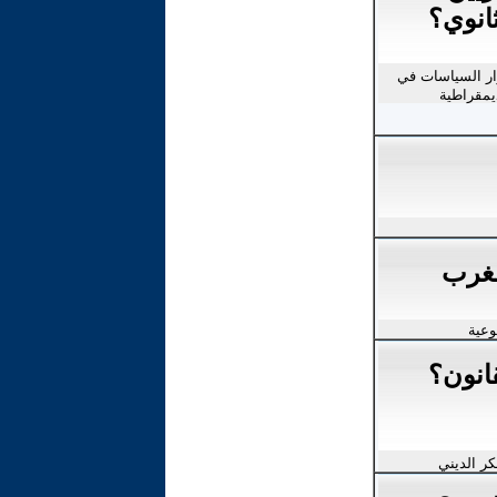
انوي؟
رار السياسات في
يمقراطية
مغرب
وعية
قانون؟
كر الديني