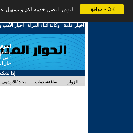
موافق - OK
لتوفير افضل خدمة لكم ولتسهيل عملي
أخبار عامة
-
وكالة أنباء المرأة
-
اخبار الأدب و
الموقع
يسارية
"من أج
حاز ال
إذا لديك
الزوار
اضافة/خدمات
بحث/الارشيف