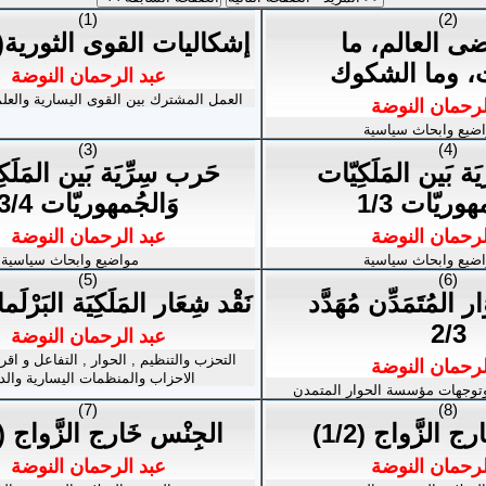
(1)
(2)
ى العالم، ما
إشكاليات القوى الثورية(2من2)
ت، وما الشكوك
عبد الرحمان النوضة
العمل المشترك بين القوى اليسارية والعلم
لرحمان النوضة
ضيع وابحاث سياسية
(3)
(4)
ة بَين المَلَكِيّات
حَرب سِرِّيَة بَين المَلَك
هوريّات 1/3
وَالجُمهوريّات 3/4
لرحمان النوضة
عبد الرحمان النوضة
ضيع وابحاث سياسية
مواضيع وابحاث سياسية
(5)
(6)
ار المُتَمَدِّن مُهَدَّد
نَقْد شِعَار المَلَكِيَة البَرْلَماني
2/3
عبد الرحمان النوضة
التحزب والتنظيم , الحوار , التفاعل و اق
لرحمان النوضة
الاحزاب والمنظمات اليسارية والد
توجهات مؤسسة الحوار المتمدن
(7)
(8)
 الزَّواج (1/2)
الجِنْس خَارج الزَّواج (2/2)
لرحمان النوضة
عبد الرحمان النوضة