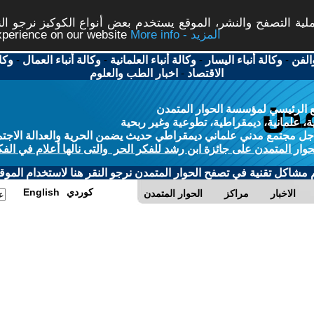
ة التصفح والنشر، الموقع يستخدم بعض أنواع الكوكيز نرجو النق
More info - المزيد
experience on our website
الفن
-
وكالة أنباء اليسار
-
وكالة أنباء العلمانية
-
وكالة أنباء العمال
-
وكا
الاقتصاد
-
اخبار الطب والعلوم
 الرئيسي لمؤسسة الحوار المتمدن
، علمانية، ديمقراطية، تطوعية وغير ربحية
ل مجتمع مدني علماني ديمقراطي حديث يضمن الحرية والعدالة الاجتم
حوار المتمدن على جائزة ابن رشد للفكر الحر والتى نالها أعلام في الفك
م مشاكل تقنية في تصفح الحوار المتمدن نرجو النقر هنا لاستخدام الموقع
كوردي
English
الاخبار
مراكز
الحوار المتمدن