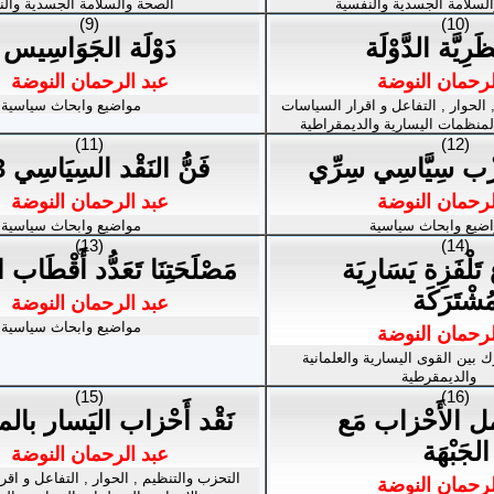
لسلامة الجسدية والنفسية
الصحة والسلامة الجسدية والن
(9)
(10)
رِيَّة الدَّوْلَة
دَوْلَة الجَوَاسِيس
لرحمان النوضة
عبد الرحمان النوضة
 الحوار , التفاعل و اقرار السياسات
مواضيع وابحاث سياسية
لمنظمات اليسارية والديمقراطية
(11)
(12)
حِزْب سِيَّاسِي سِرِّي
فَنُّ النَقْد السِيَاسِي 3/3
لرحمان النوضة
عبد الرحمان النوضة
ضيع وابحاث سياسية
مواضيع وابحاث سياسية
(13)
(14)
َلْفَزِة يَسَارِيَة
مَصْلَحَتِنَا تَعَدُّد أَقْطَاب ا
ُشْتَرَكَة
عبد الرحمان النوضة
مواضيع وابحاث سياسية
لرحمان النوضة
 بين القوى اليسارية والعلمانية
والديمقرطية
(15)
(16)
مل الأَحْزاب مَع
نَقْد أَحْزاب اليَسار با
الجَبْهَة
عبد الرحمان النوضة
التحزب والتنظيم , الحوار , التفاعل و اق
لرحمان النوضة