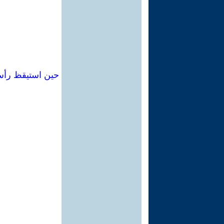
حين استيقظ رأس 