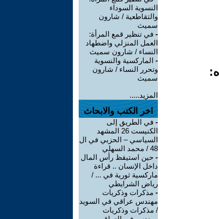
النسوية السوداء
والتقاطعية / شارون
سميث
-
في تنظير قمع المرأة:
العمل المنزلي واضطهاد
النساء / شارون سميث
-
الماركسية والنسوية
ه:
وتحرر النساء / شارون
سميث
المزيد.....
اخر الكتب والابحاث
-
في الطريق إلى
الكنيست 26 المشهد
السياسي – الحزبي في ال
48 / محمد السهلي
-
حين استيقظ رأس المال
داخل الإنسان .. قراءة
ماركسية ثورية في ... /
رياض الشرايطي
-
مذكرات وذكريات
مهندس عراقي في السويد
/ مذكرات وذكريات
مهندس في العراق