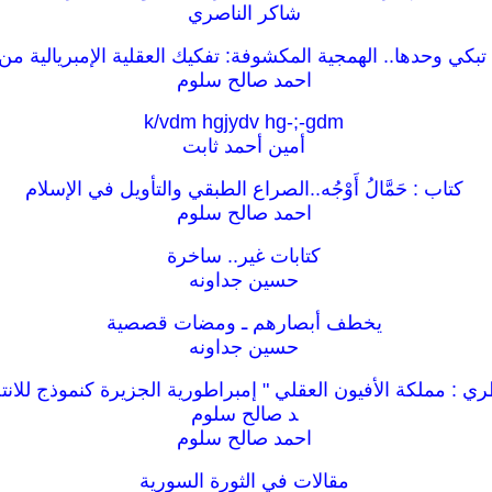
شاكر الناصري
 تبكي وحدها.. الهمجية المكشوفة: تفكيك العقلية الإمبريالية من
احمد صالح سلوم
k/vdm hgjydv hg-;-gdm
أمين أحمد ثابت
كتاب : حَمَّالُ أَوْجُه..الصراع الطبقي والتأويل في الإسلام
احمد صالح سلوم
كتابات غير.. ساخرة
حسين جداونه
يخطف أبصارهم ـ ومضات قصصية
حسين جداونه
ري : مملكة الأفيون العقلي " إمبراطورية الجزيرة كنموذج للان
د صالح سلوم
احمد صالح سلوم
مقالات في الثورة السورية