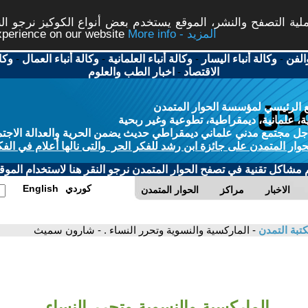
ة التصفح والنشر، الموقع يستخدم بعض أنواع الكوكيز نرجو النق
More info - المزيد
experience on our website
الفن
-
وكالة أنباء اليسار
-
وكالة أنباء العلمانية
-
وكالة أنباء العمال
-
وكا
الاقتصاد
-
اخبار الطب والعلوم
 الرئيسي لمؤسسة الحوار المتمدن
، علمانية، ديمقراطية، تطوعية وغير ربحية
ل مجتمع مدني علماني ديمقراطي حديث يضمن الحرية والعدالة الاجتم
حوار المتمدن على جائزة ابن رشد للفكر الحر والتى نالها أعلام في الفك
م مشاكل تقنية في تصفح الحوار المتمدن نرجو النقر هنا لاستخدام الموقع
كوردي
English
الاخبار
مراكز
الحوار المتمدن
تبة التمدن
- الماركسية والنسوية وتحرر النساء . - شارون سميث
الماركسية والنسوية وتحرر النساء .