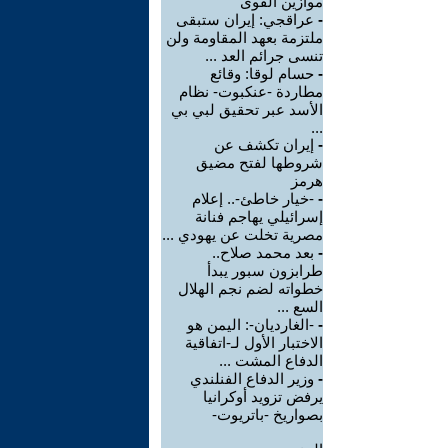
موازين القوى
-
عراقجي: إيران ستبقى
ملتزمة بعهد المقاومة ولن
تنسى جرائم العد ...
-
حسام لوقا: وقائع
مطاردة -عنكبوت- نظام
الأسد عبر تحقيق لبي بي
...
-
إيران تكشف عن
شروطها لفتح مضيق
هرمز
-
-خيار خاطئ-.. إعلام
إسرائيلي يهاجم فنانة
مصرية تخلت عن يهودي ...
-
بعد محمد صلاح..
طرابزون سبور يبدأ
خطواته لضم نجم الهلال
السع ...
-
-الغارديان-: اليمن هو
الاختبار الأول لـ-اتفاقية
الدفاع المشت ...
-
وزير الدفاع الفنلندي
يرفض تزويد أوكرانيا
بصواريخ -باتريوت-