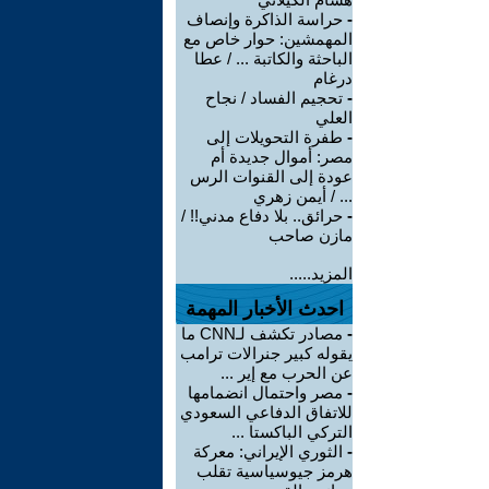
-
حراسة الذاكرة وإنصاف
المهمشين: حوار خاص مع
الباحثة والكاتبة ... / عطا
درغام
-
تحجيم الفساد / نجاح
العلي
-
طفرة التحويلات إلى
مصر: أموال جديدة أم
عودة إلى القنوات الرس
... / أيمن زهري
-
حرائق.. بلا دفاع مدني!! /
مازن صاحب
المزيد.....
احدث الأخبار المهمة
-
مصادر تكشف لـCNN ما
يقوله كبير جنرالات ترامب
عن الحرب مع إير ...
-
مصر واحتمال انضمامها
للاتفاق الدفاعي السعودي
التركي الباكستا ...
-
الثوري الإيراني: معركة
هرمز جيوسياسية تقلب