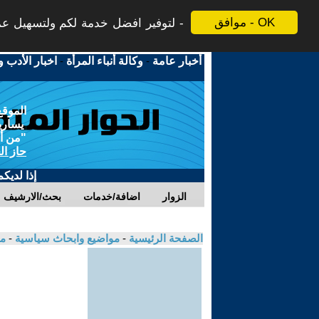
موافق - OK
لتوفير افضل خدمة لكم ولتسهيل عملي
أخبار عامة
-
وكالة أنباء المرأة
-
اخبار الأدب و
الموقع
يسارية
"من أج
حاز ال
إذا لديك
الزوار
اضافة/خدمات
بحث/الارشيف
الصفحة الرئيسية
-
مواضيع وابحاث سياسية
-
مك