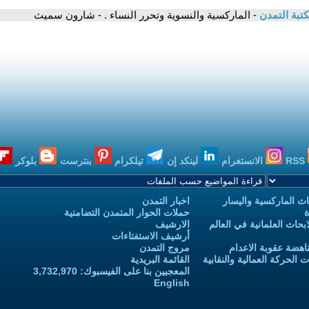
تبة التمدن
- الماركسية والنسوية وتحرر النساء . - شارون سميث
RSS
الانستغرام
لينكد إن
تيلكرام
بنترست
بلوكر
ث الماركسية واليسار
اخبار التمدن
ة
حملات الحوار المتمدن التضامنية
حاث العلمانية في العالم
الارشيف
أرشيف الاستفتاءات
اهضة عقوبة الاعدام
مروج التمدن
الحركة العمالية والنقابية
القائمة البريدية
المعجبين بنا على الفيسبوك: 3,732,970
English