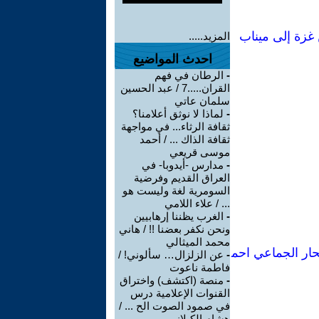
 غزة إلى ميناب
المزيد.....
احدث المواضيع
-
الرطان في فهم
القران.....7 / عبد الحسين
سلمان عاتي
-
لماذا لا نوثق أعلامنا؟
ثقافة الرثاء... في مواجهة
ثقافة الذاك ... / أحمد
موسى قريعي
-
مدارس -أيدوبا- في
العراق القديم وفرضية
السومرية لغة وليست هو
... / علاء اللامي
-
الغرب يظننا إرهابيين
ونحن نكفر بعضنا !! / هاني
محمد الميثالي
تحار الجماعي احم
-
عن الزلزال… سألوني! /
فاطمة ناعوت
-
منصة (اكتشف) واختراق
القنوات الإعلامية درس
في صمود الصوت الح ... /
هشام الكيلاني