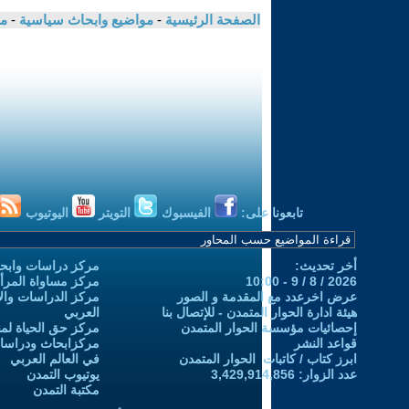
الصفحة الرئيسية
-
مواضيع وابحاث سياسية
-
مك
تابعونا على:
الفيسبوك
التويتر
اليوتيوب
أخر تحديث:
مركز دراسات وابحا
2026 / 8 / 9 - 10:00
مركز مساواة المرأ
عرض اخرعدد مع المقدمة و الصور
مركز الدراسات والاب
هيئة ادارة الحوار المتمدن - للإتصال بنا
العربي
إحصائيات مؤسسة الحوار المتمدن
مركز حق الحياة لمن
قواعد النشر
مركزابحاث ودراسات 
ابرز كتاب / كاتبات الحوار المتمدن
في العالم العربي
عدد الزوار: 3,429,914,856
يوتيوب التمدن
مكتبة التمدن