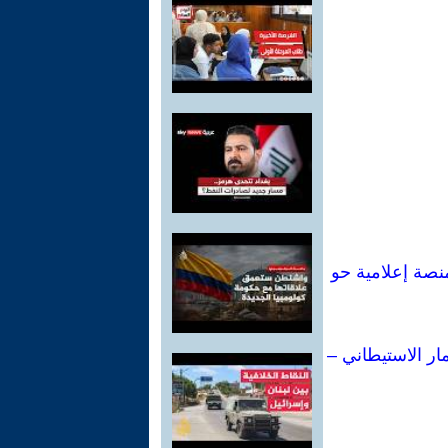
ي لكتاباتي: من إحدى أبرز مفكرات اليسار الإيطالي إلى أكثر من 80 منصة إعلامية حو
ار الاستيطاني –