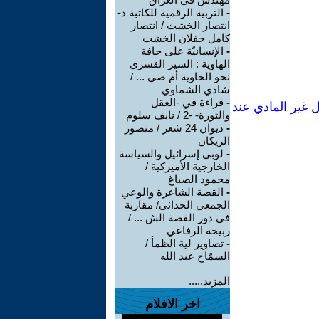
-
التربية الرقمية للكاتبة د-
انتصار الخشت / انتصار
كامل جفلان الخشت
-
الإنسانيّة على حافة
الهاوية : السير القسري
نحو الخاوية أم صي ... /
شادي الشماوي
-
قراءة في -العقل
 غير المادي عند
والثورة- -2 / نايف سلوم
-
ديوان 24 شعر / منصور
الريكان
-
لوبي إسرائيل والسياسة
الخارجية الأميركية /
محمود الصباغ
-
القصة الشاعرة والوعي
الجمعي الحداثي/ مقاربة
في دور القصة الش ... /
ربيحة الرفاعي
-
تصاوير لية الظمأ /
السمّاح عبد الله
المزيد.....
اخر الافلام