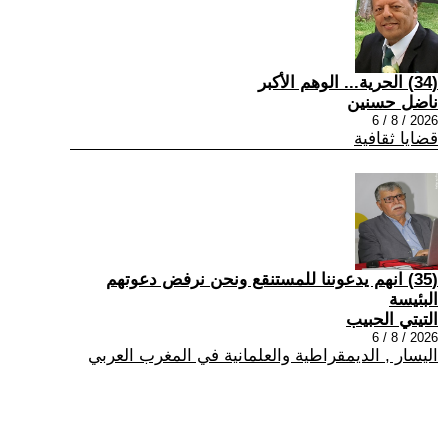
(34) الحرية... الوهم الأكبر
ناضل حسنين
2026 / 8 / 6
قضايا ثقافية
(35) انهم يدعوننا للمستنقع ونحن نرفض دعوتهم
البئيسة
التيتي الحبيب
2026 / 8 / 6
اليسار , الديمقراطية والعلمانية في المغرب العربي