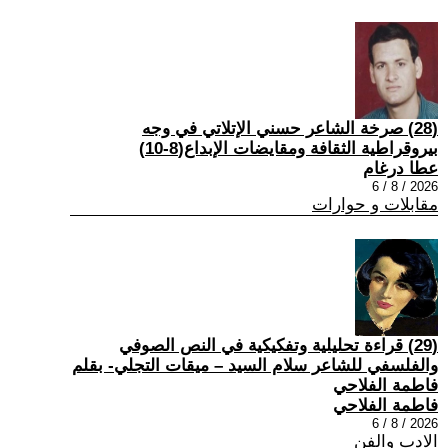
(28) صرخة الشاعر حسني الإتلاتي في وجه
بيروقراطية الثقافة ومقايضات الإبداع(8-10)
عطا درغام
2026 / 8 / 6
مقابلات و حوارات
(29) قراءة تحليلية وتفكيكية في النص الصوفي
والفلسفي للشاعر سلام السيد – ميقات التجلي- بقلم
فاطمة الفلاحي
فاطمة الفلاحي
2026 / 8 / 6
الادب والفن