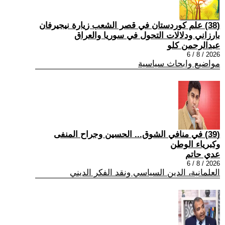
(38) علم كوردستان في قصر الشعب زيارة نيجيرفان
بارزاني ودلالات التحول في سوريا والعراق
عبدالرحمن كلو
2026 / 8 / 6
مواضيع وابحاث سياسية
(39) في منافي الشوق... الحسين وجراح المنفى
وكبرياء الوطن
عدي حاتم
2026 / 8 / 6
العلمانية، الدين السياسي ونقد الفكر الديني