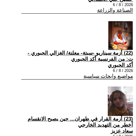
2026 / 8 / 6
الصناعة والزراعة
(22) أزمة سيناريو -سبتة- معلنة/ الغزالي الجبوري -
ت: من الفرنسية أكد الجبوري
أكد الجبوري
2026 / 8 / 6
مواضيع وابحاث سياسية
(23) أزمة القرار في طهران... حين يصبح الانقسام
أخطر من التهديد الخارجي
سعاد عزيز