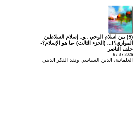
(5) بين اسلام الوحي ..و.. إسلام السلاطين
الموازي؟!... (الجزء الثالث) -ما هو الإسلام؟-
خلف الناصر
2026 / 8 / 6
العلمانية، الدين السياسي ونقد الفكر الديني