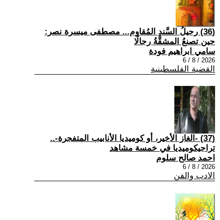
(36) رحيلُ السَّندِ المُقاوم... مصطفى ميسرة نصر:
حين تصنعُ المشقَّةُ رجالًا
سامي ابراهيم فودة
2026 / 8 / 6
القضية الفلسطينية
(37) -الغاز الأخير، أو كوميديا الأنابيب المتفجرة-..
تراجيكوميديا في خمسة مشاهد
احمد صالح سلوم
2026 / 8 / 6
الادب والفن