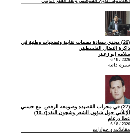
العلمانية، الدين السياسي ونقد الفكر الديني
(26) مجدي سعادة بصمات نقابية وتضحيات وطنية في
ذاكرة النضال الفلسطيني
سلامه ابو زعيتر
2026 / 8 / 6
سيرة ذاتية
(27) في محراب القصيدة وصومعة الرفض: مع حسني
الإتلاتي حول شؤون الشعر وشجون النقد(7-10)
عطا درغام
2026 / 8 / 6
مقابلات و حوارات