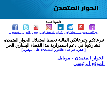
تابعونا على:
بودكاست
بنترست
تيلكرام
لينكدإن
الانستغرام
اليوتيوب
التويتر
الفيسبوك
تبرعاتكم وتبرعاتكن المالية تحفظ استقلال الحوار المتمدن،
فشاركونا في دعم استمرارية هذا الفضاء اليساري الحر
[اشترك في قناة ‫«الحوار المتمدن» على اليوتيوب]
الحوار المتمدن - موبايل
الموقع الرئيسي