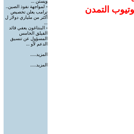
ويستن ...
-
لمواجهة نفوذ الصين..
وتيوب التمدن
ترامب يعلن تخصيص
أكثر من ملياري دولار ل
...
-
البنتاغون يعفي قائد
الفيلق الخامس
المسؤول عن تنسيق
الدعم لأو ...
المزيد.....
المزيد.....