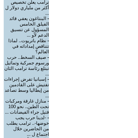
ترامب يعلن تخصيص
أكثر من ملياري دولار ل
...
-
البنتاغون يعفي قائد
الفيلق الخامس
المسؤول عن تنسيق
الدعم لأو ...
-
نظام باتريوت.. لماذا
تتناقص إمداداته في
العالم؟
-
صيف السخط.. حرب
ورسوم جمركية وتماثيل
تبتلع رئاسة ترامب الثان
...
-
إسبانيا تفرض إجراءات
تفتيش على القادمين
من إيطاليا وسط تصاعد
...
-
منازل غارقة ومركبات
تحت الطين.. نحو 100
قتيل جراء الفيضانات ...
-
-لدينا حرب يجب
خوضها-.. ترامب يطلب
من الحاضرين خلال
اجتماع ل ...