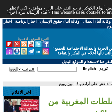
 أنواع الكوكيز نرجو النقر على الزر - موافق - لكي لاتظهر
This website uses cookies to ensure you ge
وكالة أنباء العمال
-
وكالة أنباء حقوق الإنسان
-
اخبار الرياضة
-
اخبار
لوم
التبرع للموقع - ادعمونا
حرية والعدالة الاجتماعية للجميع
"
تى نالها أعلام في الفكر والثقافة
قر هنا لاستخدام الموقع البديل
كوردي
English
لداعش على أراضيها؟ | نيوز زووم
اخر الافلام
لطات المغربية من