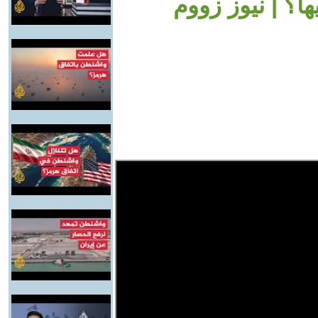
؟ | نيوز زووم