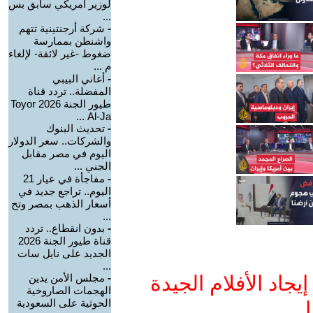
لوزير أمريكي سابق بس
...
-
شركة أرجنتينية تتهم
واشنطن بممارسة
ضغوط -غير لائقة- لإلغاء
م ...
-
أغاني البيبي
المفضلة.. تردد قناة
طيور الجنة 2026 Toyor
Al-Ja ...
-
تحديث البنوك
والشركات.. سعر الدولار
اليوم في مصر مقابل
الجني ...
-
مفاجأة في عيار 21
اليوم.. تراجع جديد في
أسعار الذهب بمصر وتح
...
-
بدون انقطاع.. تردد
قناة طيور الجنة 2026
الجديد على نايل سات
...
جاد الأفلام الجيدة
-
مجلس الأمن يدين
الهجمات الصاروخية
الحوثية على السعودية
ا