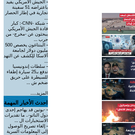
-
الجيش الأمريكي يفيد
باعتراضه 51 سفينة
تجارية في إطار الحصار
...
-
شبكة -CNN-: كبار
قادة الجيش الأمريكي
يبحثون عن -مخرج- من
حرب ...
-
البنتاغون يخصص 500
مليون دولار لجامعة
ألاسكا للِكشف عن التهد
...
-
سلطات إندونيسيا
تدفع بـ25 سيارة إطفاء
للسيطرة على حريق
ضخم ش ...
المزيد.....
احدث الأخبار المهمة
-
-بوتين قد يهاجم إحدى
دول الناتو-.. ما تقديرات
الاستخبارات ال ...
-
إلغاء تصريح الوصول
إلى المعلومات السرية