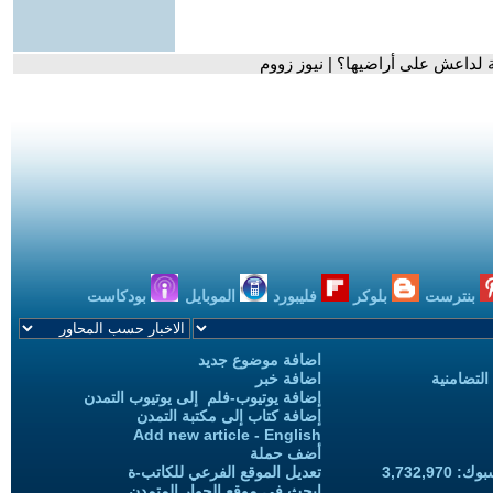
لداعش على أراضيها؟ | نيوز زووم
بنترست
بلوكر
فليبورد
الموبايل
بودكاست
اضافة موضوع جديد
التضامنية
اضافة خبر
إضافة يوتيوب-فلم إلى يوتيوب التمدن
إضافة كتاب إلى مكتبة التمدن
Add new article - English
أضف حملة
3,732,97
تعديل الموقع الفرعي للكاتب-ة
ابحث في موقع الحوار المتمدن