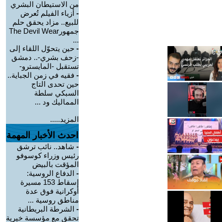
من الاستيطان البشري
-
أزياء الفيلم تُعرض
للبيع.. مزاد يحقق حلم
جمهورThe Devil Wear
...
-
حين يتحوّل اللقاء إلى
-زحف بشري-.. دمشق
تستقبل -المايسترو-
-
فقيه في زمن الجباية..
حين تحدى التاج
السبكي سلطة
المماليك ود ...
المزيد.....
احدث الأخبار المهمة
-
شاهد.. نائب ترشق
رئيس وزراء كوسوفو
المؤقت بالبيض
-
الدفاع الروسية:
إسقاط 153 مسيرة
أوكرانية فوق عدة
مناطق روسية ...
-
الشرطة البريطانية
تحقق مع مؤسسة خيرية