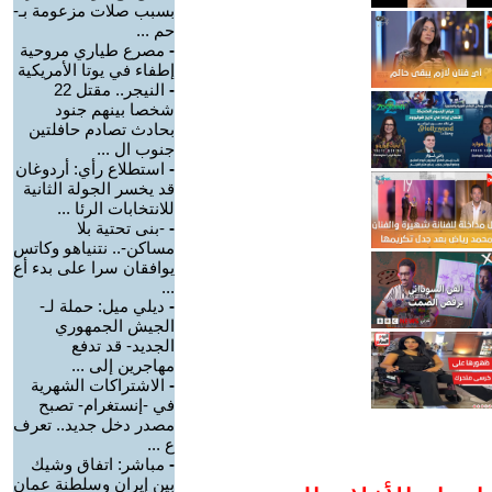
بسبب صلات مزعومة بـ-
حم ...
-
مصرع طياري مروحية
إطفاء في يوتا الأمريكية
-
النيجر.. مقتل 22
شخصا بينهم جنود
بحادث تصادم حافلتين
جنوب ال ...
-
استطلاع رأي: أردوغان
قد يخسر الجولة الثانية
للانتخابات الرئا ...
-
-بنى تحتية بلا
مساكن-.. نتنياهو وكاتس
يوافقان سرا على بدء أع
...
-
ديلي ميل: حملة لـ-
الجيش الجمهوري
الجديد- قد تدفع
مهاجرين إلى ...
-
الاشتراكات الشهرية
في -إنستغرام- تصبح
مصدر دخل جديد.. تعرف
ع ...
-
مباشر: اتفاق وشيك
بين إيران وسلطنة عمان