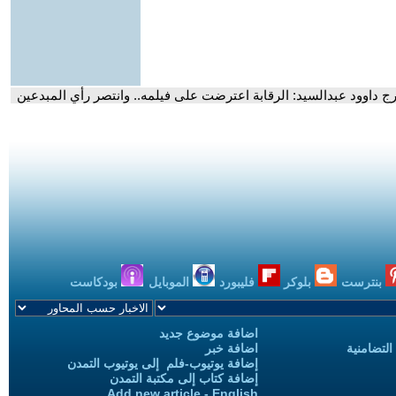
ج داوود عبدالسيد: الرقابة اعترضت على فيلمه.. وانتصر رأي المبدعين
بنترست
بلوكر
فليبورد
الموبايل
بودكاست
اضافة موضوع جديد
التضامنية
اضافة خبر
إضافة يوتيوب-فلم إلى يوتيوب التمدن
إضافة كتاب إلى مكتبة التمدن
Add new article - English