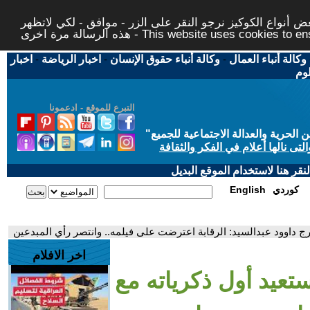
 أنواع الكوكيز نرجو النقر على الزر - موافق - لكي لاتظهر
This website uses cookies to ensure you ge
وكالة أنباء العمال
-
وكالة أنباء حقوق الإنسان
-
اخبار الرياضة
-
اخبار
لوم
التبرع للموقع - ادعمونا
حرية والعدالة الاجتماعية للجميع
"
تى نالها أعلام في الفكر والثقافة
قر هنا لاستخدام الموقع البديل
كوردي
English
ج داوود عبدالسيد: الرقابة اعترضت على فيلمه.. وانتصر رأي المبدعين
اخر الافلام
عيد أول ذكرياته مع