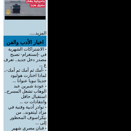
المزيد.....
اخبار الأدب والفن
-
الاشتراكات الشهرية
في -إنستغرام- تصبح
مصدر دخل جديد.. تعرف
ع ...
-
-أمك ثم أمك ثم أمك-..
لماذا اختارت هوليود
حديثا نبويا عنوانا ...
-
عودة شيرين عبد
الوهاب تشعل المسرح..
استقبال حافل
وانتقادات ت ...
-
نوادر أدبية وفنية في
مزاد ليتفوند.. من
نيكراسوف المحظور
إلى ...
-
فنان مصري شهير