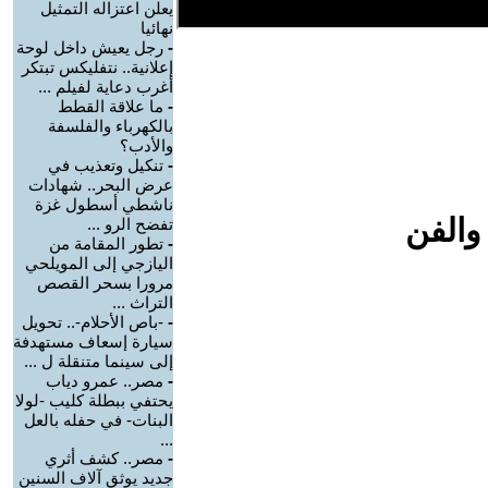
يعلن اعتزاله التمثيل
نهائيا
-
رجل يعيش داخل لوحة
إعلانية.. نتفليكس تبتكر
أغرب دعاية لفيلم ...
-
ما علاقة القطط
بالكهرباء والفلسفة
والأدب؟
-
تنكيل وتعذيب في
عرض البحر.. شهادات
ناشطي أسطول غزة
والفن
تفضح الرو ...
-
تطور المقامة من
اليازجي إلى المويلحي
مرورا بسحر القصص
التراث ...
-
-باص الأحلام-.. تحويل
سيارة إسعاف مستهدفة
إلى سينما متنقلة ل ...
-
مصر.. عمرو دياب
يحتفي ببطلة كليب -لولا
البنات- في حفله بالعل
...
-
مصر.. كشف أثري
جديد يوثق آلاف السنين