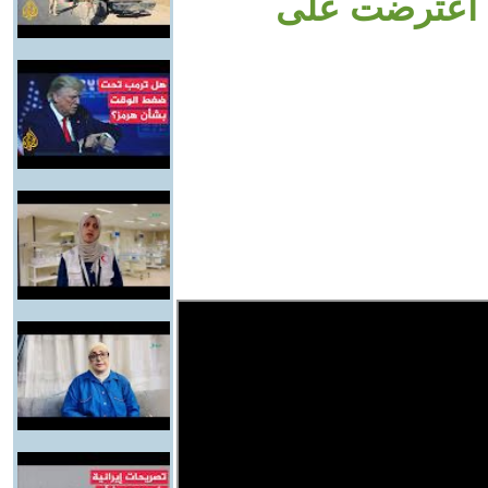
بة اعترضت على