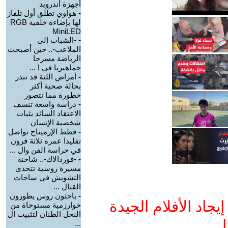
أجهزة أندرويد
-
هواوي تطلق أول تلفاز
لها بإضاءة خلفية RGB
MiniLED
-
-الشباب إلى
الملاعب-.. حين أصبحت
الرياضة مسرحا
جماهيريا في ا ...
-
أمراض اللثة قد تنذر
بحالة صحية أكثر
خطورة مما نتصور
-
دراسة واسعة تنسف
الاعتقاد السائد بثبات
شخصية الإنسان
-
قطط الإرميتاج تواصل
تقليدا عمره ثلاثة قرون
في حراسة الفن وال ...
-
-فوردالاك-.. شاحنة
مسيرة روسية تتحدى
التشويش في ساحات
القتال ...
-
باحثون روس يطورون
جاد الأفلام الجيدة
خوارزمية مستوحاة من
النحل الطنان لتثبيت ال
ا
...