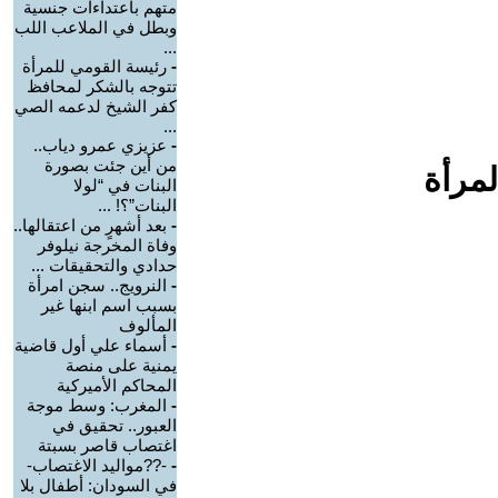
متهم باعتداءات جنسية
وبطل في الملاعب اللب
...
-
رئيسة القومي للمرأة
تتوجه بالشكر لمحافظ
كفر الشيخ لدعمه الصي
...
-
عزيزي عمرو دياب..
من أين جئت بصورة
لمرأة
البنات في “لولا
البنات”؟! ...
-
بعد أشهرٍ من اعتقالها..
وفاة المخرجة نيلوفر
حدادي والتحقيقات ...
-
النرويج.. سجن امرأة
بسبب اسم ابنها غير
المألوف
-
أسماء علي أول قاضية
يمنية على منصة
المحاكم الأميركية
-
المغرب: وسط موجة
العبور.. تحقيق في
اغتصاب قاصر بسبتة
-
-??مواليد الاغتصاب-
في السودان: أطفال بلا