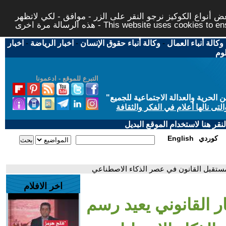
 أنواع الكوكيز نرجو النقر على الزر - موافق - لكي لاتظهر
This website uses cookies to ensure you ge
وكالة أنباء العمال
-
وكالة أنباء حقوق الإنسان
-
اخبار الرياضة
-
اخبار
لوم
التبرع للموقع - ادعمونا
حرية والعدالة الاجتماعية للجميع
"
تى نالها أعلام في الفكر والثقافة
قر هنا لاستخدام الموقع البديل
كوردي
English
ح مستقبل القانون في عصر الذكاء الاصطناعي
اخر الافلام
ار القانوني يعيد رسم