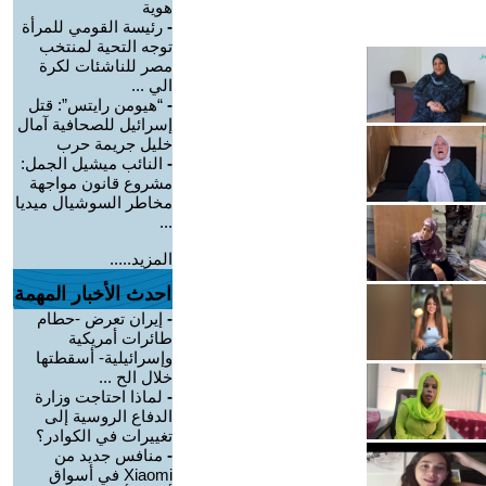
هوية
-
رئيسة القومي للمرأة
توجه التحية لمنتخب
مصر للناشئات لكرة
الي ...
-
“هيومن رايتس”: قتل
إسرائيل للصحافية آمال
خليل جريمة حرب
-
النائب ميشيل الجمل:
مشروع قانون مواجهة
مخاطر السوشيال ميديا
...
المزيد.....
احدث الأخبار المهمة
-
إيران تعرض -حطام
طائرات أمريكية
وإسرائيلية- أسقطتها
خلال الح ...
-
لماذا احتاجت وزارة
الدفاع الروسية إلى
تغييرات في الكوادر؟
-
منافس جديد من
Xiaomi في أسواق