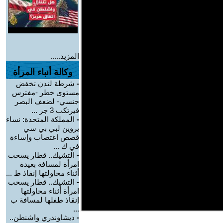
المزيد.....
وكالة أنباء المرأة
-
شرطة لندن تخفض
مستوى خطر -مفترس
جنسي- لضعف البصر
فيرتكب 3 جر ...
-
المملكة المتحدة: نساء
يروين لبي بي سي
قصص اغتصاب وإساءة
في ك ...
-
التشيك.. قطار يسحب
امرأة لمسافة بعيدة
أثناء محاولتها إنقاذ ط ...
-
التشيك.. قطار يسحب
امرأة أثناء محاولتها
إنقاذ طفلها لمسافة ب
...
-
ديشاوندري واشنطن..