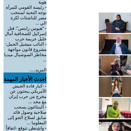
هوية
-
رئيسة القومي للمرأة
توجه التحية لمنتخب
مصر للناشئات لكرة
الي ...
-
“هيومن رايتس”: قتل
إسرائيل للصحافية آمال
خليل جريمة حرب
-
النائب ميشيل الجمل:
مشروع قانون مواجهة
مخاطر السوشيال ميديا
...
المزيد.....
احدث الأخبار المهمة
-
-كبار قادة الجيش
الأمريكي يبحثون عن
مخرج من حرب إيران
مع محد ...
-
البنتاغون يسحب
صلاحية وصول قائد
سابق لسلاح الجو إلى
المعلوما ...
-
واشنطن تتوقع -اتفاقاً