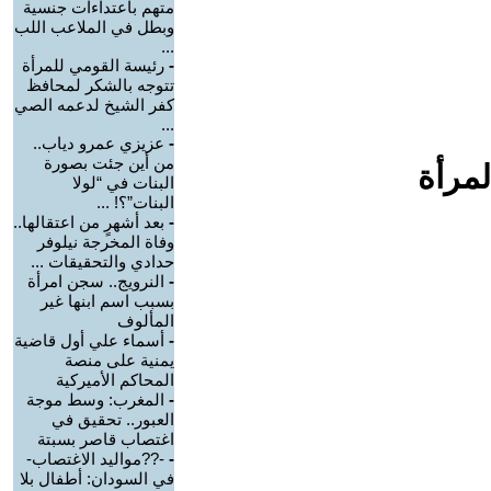
متهم باعتداءات جنسية
وبطل في الملاعب اللب
...
-
رئيسة القومي للمرأة
تتوجه بالشكر لمحافظ
كفر الشيخ لدعمه الصي
...
-
عزيزي عمرو دياب..
من أين جئت بصورة
لمرأة
البنات في “لولا
البنات”؟! ...
-
بعد أشهرٍ من اعتقالها..
وفاة المخرجة نيلوفر
حدادي والتحقيقات ...
-
النرويج.. سجن امرأة
بسبب اسم ابنها غير
المألوف
-
أسماء علي أول قاضية
يمنية على منصة
المحاكم الأميركية
-
المغرب: وسط موجة
العبور.. تحقيق في
اغتصاب قاصر بسبتة
-
-??مواليد الاغتصاب-
في السودان: أطفال بلا