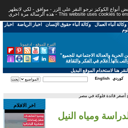
 أنواع الكوكيز نرجو النقر على الزر - موافق - لكي لاتظهر
This website uses cookies to ensure you ge
وكالة أنباء العمال
-
وكالة أنباء حقوق الإنسان
-
اخبار الرياضة
-
اخبار
لوم
التبرع للموقع - ادعمونا
حرية والعدالة الاجتماعية للجميع
"
تى نالها أعلام في الفكر والثقافة
قر هنا لاستخدام الموقع البديل
كوردي
English
اح أصغر قائدة فلوكة في مصر
اخر الافلام
دراسة ومياه النيل