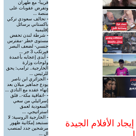
قريباً- مع طهران
وتفرض عقوبات على
منصة ...
-
تحالف سعودي تركي
باكستاني برسائل
إقليمية
-
شرطة لندن تخفض
مستوى خطر -مفترس
جنسي- لضعف البصر
فيرتكب 3 جر ...
-
أبدى إعجابه بأعمدة
ولوحات وزارة
الخارجية.. ترامب: يحق
للرئيس ...
-
الجزائري ابن ناصر
يودع جماهير ميلان بعد
إنهاء عقده مع النادي ...
-
-اتفاقية مكة-.. قلق
إسرائيلي من سعي
السعودية لعمق
استراتيجي. ...
-
الخارجية الروسية: لا
جاد الأفلام الجيدة
نستبعد إمكانية ظهور
مرشحين جدد لمنصب
ا
ال ...