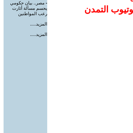
-
مصر.. بيان حكومي
وتيوب التمدن
يحسم مسألة أثارت
رعب المواطنين
المزيد.....
المزيد.....