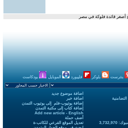
اح أصغر قائدة فلوكة في مصر
بنترست
بلوكر
فليبورد
الموبايل
بودكاست
اضافة موضوع جديد
التضامنية
اضافة خبر
إضافة يوتيوب-فلم إلى يوتيوب التمدن
إضافة كتاب إلى مكتبة التمدن
Add new article - English
أضف حملة
3,732,97
تعديل الموقع الفرعي للكاتب-ة
ابحث في موقع الحوار المتمدن