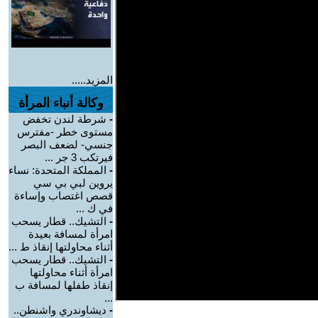
المزيد.....
وكالة أنباء المرأة
-
شرطة لندن تخفض
مستوى خطر -مفترس
جنسي- لضعف البصر
فيرتكب 3 جر ...
-
المملكة المتحدة: نساء
يروين لبي بي سي
قصص اغتصاب وإساءة
في ك ...
-
التشيك.. قطار يسحب
امرأة لمسافة بعيدة
أثناء محاولتها إنقاذ ط ...
-
التشيك.. قطار يسحب
امرأة أثناء محاولتها
إنقاذ طفلها لمسافة ب
...
-
ديشاوندري واشنطن..