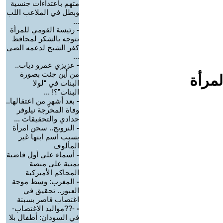
متهم باعتداءات جنسية
وبطل في الملاعب اللب
...
-
رئيسة القومي للمرأة
تتوجه بالشكر لمحافظ
كفر الشيخ لدعمه الصي
...
-
عزيزي عمرو دياب..
من أين جئت بصورة
لمرأة
البنات في “لولا
البنات”؟! ...
-
بعد أشهرٍ من اعتقالها..
وفاة المخرجة نيلوفر
حدادي والتحقيقات ...
-
النرويج.. سجن امرأة
بسبب اسم ابنها غير
المألوف
-
أسماء علي أول قاضية
يمنية على منصة
المحاكم الأميركية
-
المغرب: وسط موجة
العبور.. تحقيق في
اغتصاب قاصر بسبتة
-
-??مواليد الاغتصاب-
في السودان: أطفال بلا