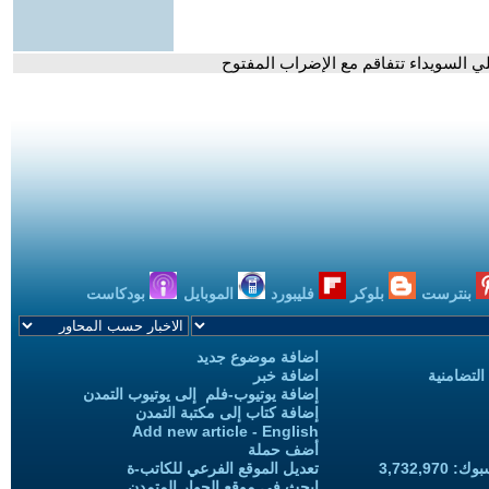
لي السويداء تتفاقم مع الإضراب المفتوح
بنترست
بلوكر
فليبورد
الموبايل
بودكاست
اضافة موضوع جديد
التضامنية
اضافة خبر
إضافة يوتيوب-فلم إلى يوتيوب التمدن
إضافة كتاب إلى مكتبة التمدن
Add new article - English
أضف حملة
3,732,97
تعديل الموقع الفرعي للكاتب-ة
ابحث في موقع الحوار المتمدن