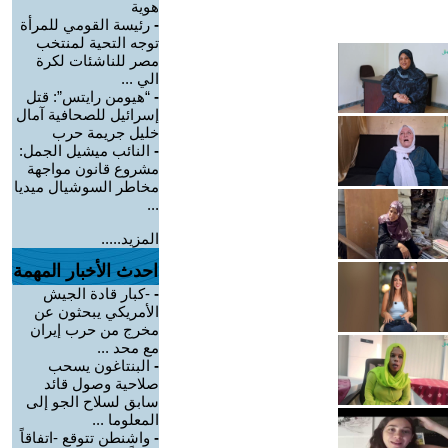
هوية
-
رئيسة القومي للمرأة
توجه التحية لمنتخب
مصر للناشئات لكرة
الي ...
-
“هيومن رايتس”: قتل
إسرائيل للصحافية آمال
خليل جريمة حرب
-
النائب ميشيل الجمل:
مشروع قانون مواجهة
مخاطر السوشيال ميديا
...
المزيد.....
احدث الأخبار المهمة
-
-كبار قادة الجيش
الأمريكي يبحثون عن
مخرج من حرب إيران
مع محد ...
-
البنتاغون يسحب
صلاحية وصول قائد
سابق لسلاح الجو إلى
المعلوما ...
-
واشنطن تتوقع -اتفاقاً