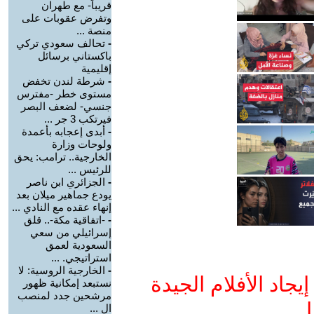
قريباً- مع طهران
وتفرض عقوبات على
منصة ...
-
تحالف سعودي تركي
باكستاني برسائل
إقليمية
-
شرطة لندن تخفض
مستوى خطر -مفترس
جنسي- لضعف البصر
فيرتكب 3 جر ...
-
أبدى إعجابه بأعمدة
ولوحات وزارة
الخارجية.. ترامب: يحق
للرئيس ...
-
الجزائري ابن ناصر
يودع جماهير ميلان بعد
إنهاء عقده مع النادي ...
-
-اتفاقية مكة-.. قلق
إسرائيلي من سعي
السعودية لعمق
استراتيجي. ...
-
الخارجية الروسية: لا
جاد الأفلام الجيدة
نستبعد إمكانية ظهور
مرشحين جدد لمنصب
ا
ال ...