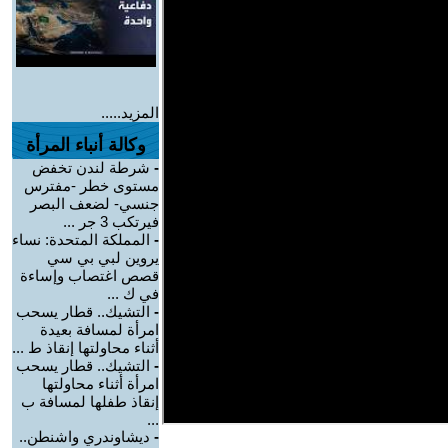
المزيد.....
وكالة أنباء المرأة
-
شرطة لندن تخفض
مستوى خطر -مفترس
جنسي- لضعف البصر
فيرتكب 3 جر ...
-
المملكة المتحدة: نساء
يروين لبي بي سي
قصص اغتصاب وإساءة
في ك ...
-
التشيك.. قطار يسحب
امرأة لمسافة بعيدة
أثناء محاولتها إنقاذ ط ...
-
التشيك.. قطار يسحب
امرأة أثناء محاولتها
إنقاذ طفلها لمسافة ب
...
-
ديشاوندري واشنطن..