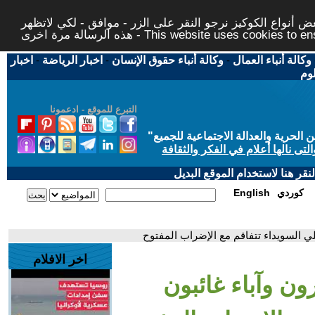
 أنواع الكوكيز نرجو النقر على الزر - موافق - لكي لاتظهر
This website uses cookies to ensure you ge
وكالة أنباء العمال
-
وكالة أنباء حقوق الإنسان
-
اخبار الرياضة
-
اخبار
لوم
التبرع للموقع - ادعمونا
حرية والعدالة الاجتماعية للجميع
"
تى نالها أعلام في الفكر والثقافة
قر هنا لاستخدام الموقع البديل
كوردي
English
لي السويداء تتفاقم مع الإضراب المفتوح
اخر الافلام
ون وآباء غائبون