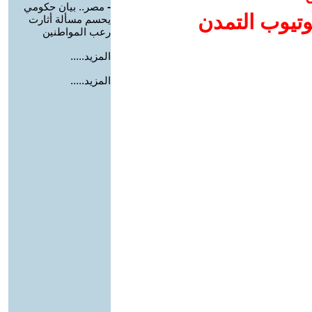
-
مصر.. بيان حكومي
وتيوب التمدن
يحسم مسألة أثارت
رعب المواطنين
المزيد.....
المزيد.....