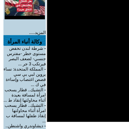
المزيد.....
وكالة أنباء المرأة
-
شرطة لندن تخفض
مستوى خطر -مفترس
جنسي- لضعف البصر
فيرتكب 3 جر ...
-
المملكة المتحدة: نساء
يروين لبي بي سي
قصص اغتصاب وإساءة
في ك ...
-
التشيك.. قطار يسحب
امرأة لمسافة بعيدة
أثناء محاولتها إنقاذ ط ...
-
التشيك.. قطار يسحب
امرأة أثناء محاولتها
إنقاذ طفلها لمسافة ب
...
-
ديشاوندري واشنطن..