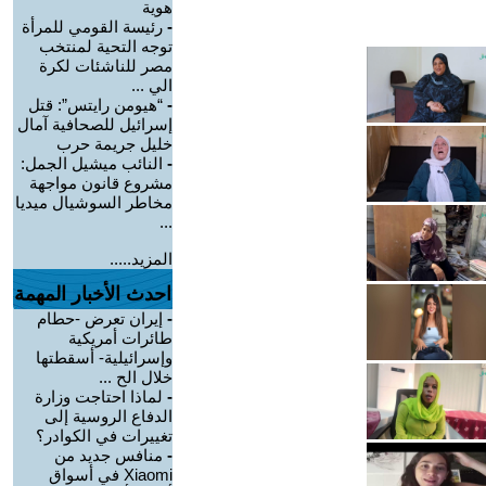
هوية
-
رئيسة القومي للمرأة
توجه التحية لمنتخب
مصر للناشئات لكرة
الي ...
-
“هيومن رايتس”: قتل
إسرائيل للصحافية آمال
خليل جريمة حرب
-
النائب ميشيل الجمل:
مشروع قانون مواجهة
مخاطر السوشيال ميديا
...
المزيد.....
احدث الأخبار المهمة
-
إيران تعرض -حطام
طائرات أمريكية
وإسرائيلية- أسقطتها
خلال الح ...
-
لماذا احتاجت وزارة
الدفاع الروسية إلى
تغييرات في الكوادر؟
-
منافس جديد من
Xiaomi في أسواق