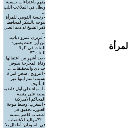
متهم باعتداءات جنسية
وبطل في الملاعب اللب
...
-
رئيسة القومي للمرأة
تتوجه بالشكر لمحافظ
كفر الشيخ لدعمه الصي
...
-
عزيزي عمرو دياب..
من أين جئت بصورة
لمرأة
البنات في “لولا
البنات”؟! ...
-
بعد أشهرٍ من اعتقالها..
وفاة المخرجة نيلوفر
حدادي والتحقيقات ...
-
النرويج.. سجن امرأة
بسبب اسم ابنها غير
المألوف
-
أسماء علي أول قاضية
يمنية على منصة
المحاكم الأميركية
-
المغرب: وسط موجة
العبور.. تحقيق في
اغتصاب قاصر بسبتة
-
-??مواليد الاغتصاب-
في السودان: أطفال بلا