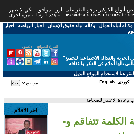
 أنواع الكوكيز نرجو النقر على الزر - موافق - لكي لاتظهر
This website uses cookies to ensure you ge
وكالة أنباء العمال
-
وكالة أنباء حقوق الإنسان
-
اخبار الرياضة
-
اخبار
لوم
التبرع للموقع - ادعمونا
حرية والعدالة الاجتماعية للجميع
"
تى نالها أعلام في الفكر والثقافة
قر هنا لاستخدام الموقع البديل
كوردي
English
 بإعادة الاعتبار للصحافة
اخر الافلام
 الكلمة تتفاقم و-