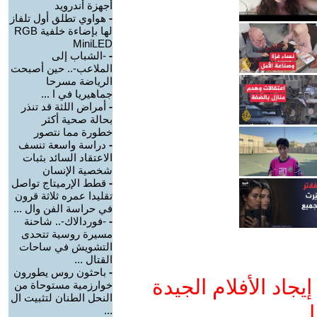
أجهزة أندرويد
-
هواوي تطلق أول تلفاز
لها بإضاءة خلفية RGB
MiniLED
-
-الشباب إلى
الملاعب-.. حين أصبحت
الرياضة مسرحا
جماهيريا في ا ...
-
أمراض اللثة قد تنذر
بحالة صحية أكثر
خطورة مما نتصور
-
دراسة واسعة تنسف
الاعتقاد السائد بثبات
شخصية الإنسان
-
قطط الإرميتاج تواصل
تقليدا عمره ثلاثة قرون
في حراسة الفن وال ...
-
-فوردالاك-.. شاحنة
مسيرة روسية تتحدى
التشويش في ساحات
القتال ...
-
باحثون روس يطورون
جاد الأفلام الجيدة
خوارزمية مستوحاة من
النحل الطنان لتثبيت ال
ا
...