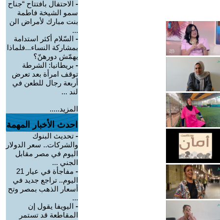
-
الاحتفال بافتتاح “جناح
سمو الشيخة فاطمة
بنت مبارك لأمراض الن
...
-
السّلام أكثر استدامة
بمشاركة النساء...فلماذا
يهمّش دورهنّ؟
-
بريطانيا: الشرطة
توقف امرأة بعد تعرض
أربعة رجال للطعن في
لند ...
المزيد.....
احدث الأخبار المهمة
-
تحديث البنوك
والشركات.. سعر الدولار
اليوم في مصر مقابل
الجني ...
-
مفاجأة في عيار 21
اليوم.. تراجع جديد في
أسعار الذهب بمصر وتح
...
-
اليويفا يقول إن
المقاطعة قد تستمر