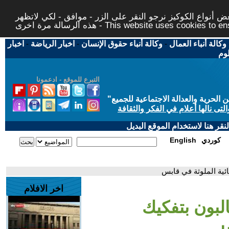
 أنواع الكوكيز نرجو النقر على الزر - موافق - لكي لاتظهر
This website uses cookies to ensure you ge
وكالة أنباء العمال
-
وكالة أنباء حقوق الإنسان
-
اخبار الرياضة
-
اخبار
لوم
التبرع للموقع - ادعمونا
حرية والعدالة الاجتماعية للجميع
"
تى نالها أعلام في الفكر والثقافة
قر هنا لاستخدام الموقع البديل
كوردي
English
ئية الملوثة في قابس
اخر الافلام
لبون بتفكيك