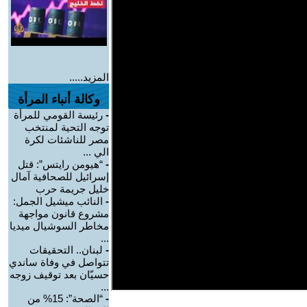
المزيد.....
وكالة أنباء المرأة
-
رئيسة القومي للمرأة
توجه التحية لمنتخب
مصر للناشئات لكرة
الي ...
-
“هيومن رايتس”: قتل
إسرائيل للصحافية آمال
خليل جريمة حرب
-
النائب ميشيل الجمل:
مشروع قانون مواجهة
مخاطر السوشيال ميديا
...
-
لبنان.. التحقيقات
تتواصل في وفاة ساندي
حسيّان بعد توقيف زوجه
...
-
“الصحة”: 15% من