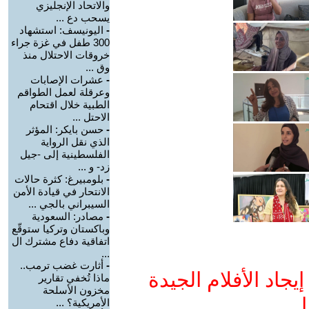
والاتحاد الإنجليزي
يسحب دع ...
-
اليونيسف: استشهاد
300 طفل في غزة جراء
خروقات الاحتلال منذ
وق ...
-
عشرات الإصابات
وعرقلة لعمل الطواقم
الطبية خلال اقتحام
الاحتل ...
-
حسن بايكر: المؤثر
الذي نقل الرواية
الفلسطينية إلى -جيل
زد- و ...
-
بلومبيرغ: كثرة حالات
الانتحار في قيادة الأمن
السيبراني بالجي ...
-
مصادر: السعودية
وباكستان وتركيا ستوقّع
اتفاقية دفاع مشترك ال
...
-
أثارت غضب ترمب..
جاد الأفلام الجيدة
ماذا تُخفي تقارير
مخزون الأسلحة
ا
الأمريكية؟ ...