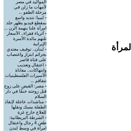
المواليد في مصر
لأمهات ما زلن في
مرحلة الطفو ...
-
ليبيا: تنديد واسع
بمقطع فيديو يظهر جلد
امرأة علنا بتهمة الزن ...
-
أثرياء فقراء.. الأسعار
تلتهم مائدة الأسرة
الإيرانية
لمرأة
-
لبنان.. توقيف معتدي
بجرائم ابتزاز واغتصاب
على فتاة قاصر
-
اعتقال وتعذيب
وانتهاكات.. معاناة
الأسيرات الفلسطينيات
تتفاقم ...
-
مصر: القبض على زوج
قتل زوجته خنقًا في دار
السلام
-
مناشدات عاجلة لإنقاذ
الطفلة مسك ونقلها
للعلاج خارج غزة
-
الشرطة البريطانية:
طعن 4 رجال واعتقال
امرأة في وسط لندن