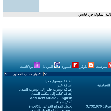
ئية الملوثة في قابس
بنترست
بلوكر
فليبورد
الموبايل
بودكاست
اضافة موضوع جديد
التضامنية
اضافة خبر
إضافة يوتيوب-فلم إلى يوتيوب التمدن
إضافة كتاب إلى مكتبة التمدن
Add new article - English
أضف حملة
3,732,97
تعديل الموقع الفرعي للكاتب-ة
ابحث في موقع الحوار المتمدن