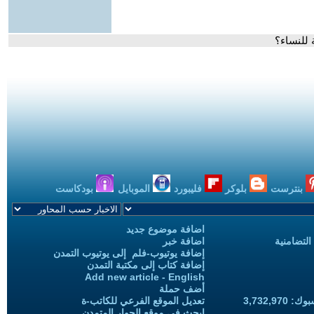
 للنساء؟
بنترست
بلوكر
فليبورد
الموبايل
بودكاست
اضافة موضوع جديد
التضامنية
اضافة خبر
إضافة يوتيوب-فلم إلى يوتيوب التمدن
إضافة كتاب إلى مكتبة التمدن
Add new article - English
أضف حملة
3,732,97
تعديل الموقع الفرعي للكاتب-ة
ابحث في موقع الحوار المتمدن