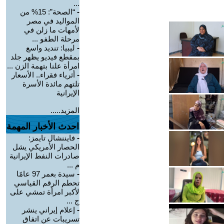
...
-
“الصحة”: 15% من
المواليد في مصر
لأمهات ما زلن في
مرحلة الطفو ...
-
ليبيا: تنديد واسع
بمقطع فيديو يظهر جلد
امرأة علنا بتهمة الزن ...
-
أثرياء فقراء.. الأسعار
تلتهم مائدة الأسرة
الإيرانية
المزيد.....
احدث الأخبار المهمة
-
فايننشال تايمز:
الحصار الأمريكي يشل
صادرات النفط الإيرانية
م ...
-
سيدة بعمر 97 عامًا
تحطم الرقم القياسي
لأكبر امرأة تمشي على
ج ...
-
إعلام إيراني ينشر
تسريبات عن اتفاق