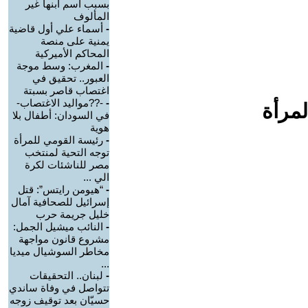
بسبب اسم ابنها غير
المألوف
-
أسماء علي أول قاضية
يمنية على منصة
المحاكم الأميركية
-
المغرب: وسط موجة
العبور.. تحقيق في
اغتصاب قاصر بسبتة
-
-??مواليد الاغتصاب-
لمرأة
في السودان: أطفال بلا
هوية
-
رئيسة القومي للمرأة
توجه التحية لمنتخب
مصر للناشئات لكرة
الي ...
-
“هيومن رايتس”: قتل
إسرائيل للصحافية آمال
خليل جريمة حرب
-
النائب ميشيل الجمل:
مشروع قانون مواجهة
مخاطر السوشيال ميديا
...
-
لبنان.. التحقيقات
تتواصل في وفاة ساندي
حسيّان بعد توقيف زوجه