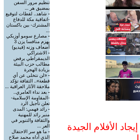
تنظيم مرور السفن
بمضيق هر ...
-
شاهد.. لقطات لتوقيع
-اتفاقية مكة للدفاع
المشترك- بين باكستان
...
-
مصارع سومو أوزبكي
يهزم منافسا يزن 3
أضعاف وزنه (فيديو)
-
الاشتراكي
الديمقراطي يرفض
مطالب حزب البيئة
بزيادة الهجرة
-
«لن نتخلى عن أي
قطعة».. الثقافة تؤكد
ملاحقة الآثار العراقية ...
-
بعد نداء العامري..
-المقاومة الإسلامية-
تعلن تأجيل الرد
-
رائد فهمي: المدى
منبر رائد للمهنية
والثقافة والتنوير في
جاد الأفلام الجيدة
العر ...
-
ما هو سر الاحتفال
ا
الذي أداه محمد صلاح