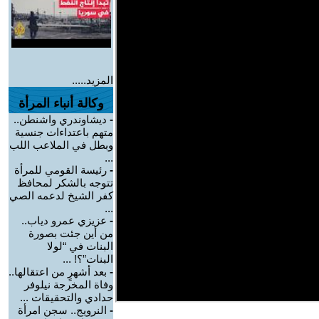
المزيد.....
وكالة أنباء المرأة
-
ديشاوندري واشنطن..
متهم باعتداءات جنسية
وبطل في الملاعب اللب
...
-
رئيسة القومي للمرأة
تتوجه بالشكر لمحافظ
كفر الشيخ لدعمه الصي
...
-
عزيزي عمرو دياب..
من أين جئت بصورة
البنات في “لولا
البنات”؟! ...
-
بعد أشهرٍ من اعتقالها..
وفاة المخرجة نيلوفر
حدادي والتحقيقات ...
-
النرويج.. سجن امرأة