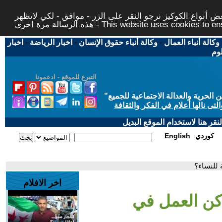
 أنواع الكوكيز نرجو النقر على الزر - موافق - لكي لاتظهر
This website uses cookies to ensure you ge
وكالة أنباء العمال
-
وكالة أنباء حقوق الإنسان
-
اخبار الرياضة
-
اخبار
لوم
التبرع للموقع - ادعمونا
حرية والعدالة الاجتماعية للجميع
"
تى نالها أعلام في الفكر والثقافة
قر هنا لاستخدام الموقع البديل
كوردي
English
 للنساء؟
اخر الافلام
اكن العمل في