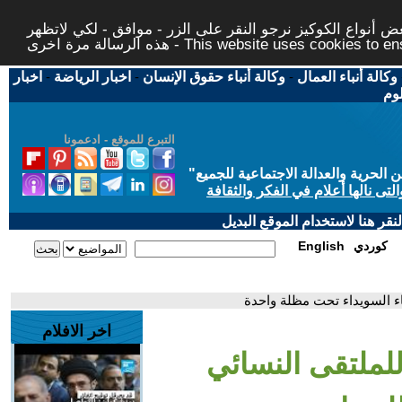
 أنواع الكوكيز نرجو النقر على الزر - موافق - لكي لاتظهر
This website uses cookies to ensure you ge
وكالة أنباء العمال
-
وكالة أنباء حقوق الإنسان
-
اخبار الرياضة
-
اخبار
لوم
التبرع للموقع - ادعمونا
حرية والعدالة الاجتماعية للجميع
"
تى نالها أعلام في الفكر والثقافة
قر هنا لاستخدام الموقع البديل
كوردي
English
ء السويداء تحت مظلة واحدة
اخر الافلام
لملتقى النسائي