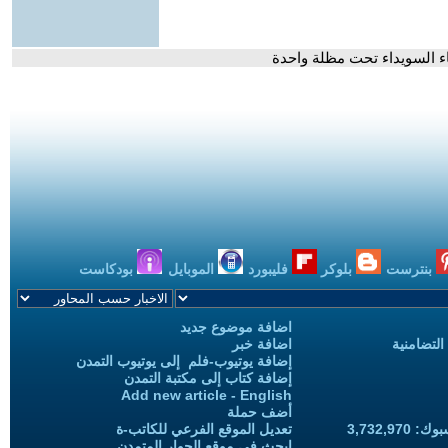
ء السويداء تحت مظلة واحدة
بنترست
بلوكر
فليبورد
الموبايل
بودكاست
اضافة موضوع جديد
التضامنية
اضافة خبر
إضافة يوتيوب-فلم إلى يوتيوب التمدن
إضافة كتاب إلى مكتبة التمدن
Add new article - English
أضف حملة
3,732,97
تعديل الموقع الفرعي للكاتب-ة
ابحث في موقع الحوار المتمدن