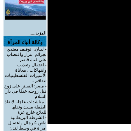
المزيد.....
وكالة أنباء المرأة
-
لبنان.. توقيف معتدي
بجرائم ابتزاز واغتصاب
على فتاة قاصر
-
اعتقال وتعذيب
وانتهاكات.. معاناة
الأسيرات الفلسطينيات
تتفاقم ...
-
مصر: القبض على زوج
قتل زوجته خنقًا في دار
السلام
-
مناشدات عاجلة لإنقاذ
الطفلة مسك ونقلها
للعلاج خارج غزة
-
الشرطة البريطانية:
طعن 4 رجال واعتقال
امرأة في وسط لندن