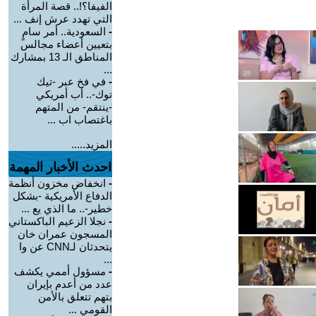
الفيفا؟!.. قصة المرأة
التي تهدد عرش إنف ...
-
السعودية.. أمر سامٍ
بتعيين أعضاء مجالس
المناطق الـ 13 بمشارك
...
-
في فخ عبر -تيك
توك-.. أب أمريكي
-ينتقم- من المتهم
باغتصاب اب ...
المزيد.....
احدث الأخبار المهمة
-
انخفاض مخزون أنظمة
الدفاع الأمريكية -بشكل
خطير-.. ما الذي يع ...
-
نجلا الزعيم الباكستاني
المسجون عمران خان
يتحدثان لـCNN عن وا
...
-
مسؤول أممي يكشف
عدد من أعدم بإيران
بتهم تتعلق بالأمن
القومي ...