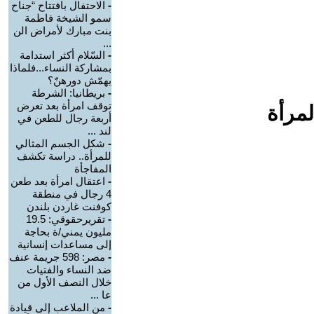
-
الاحتفال بافتتاح “جناح
سمو الشيخة فاطمة
بنت مبارك لأمراض الن
...
-
السّلام أكثر استدامة
بمشاركة النساء...فلماذا
يهمّش دورهنّ؟
-
بريطانيا: الشرطة
توقف امرأة بعد تعرض
لمرأة
أربعة رجال للطعن في
لند ...
-
شكل الجسم المثالي
للمرأة.. دراسة تكشف
المفاجأة
-
اعتقال امرأة بعد طعن
4 رجال في منطقة
كوفنت غاردن بلندن
-
تقريرحقوقي: 19.5
مليون يمني/ة بحاجة
إلى مساعدات إنسانية
-
مصر: 598 جريمة عنف
ضد النساء والفتيات
خلال النصف الأول من
عا ...
-
من الملاعب إلى قيادة