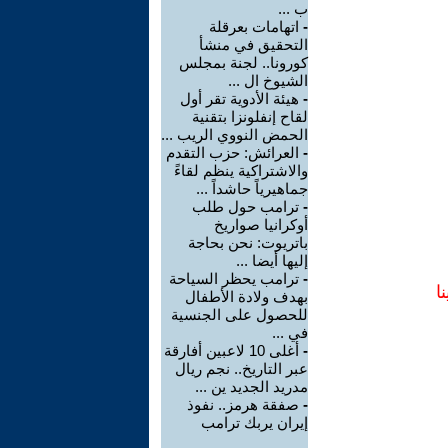
ب ...
-
اتهامات بعرقلة
التحقيق في منشأ
كورونا.. لجنة بمجلس
الشيوخ ال ...
-
هيئة الأدوية تقر أول
لقاح إنفلونزا بتقنية
الحمض النووي الريب ...
-
العرائش: حزب التقدم
والاشتراكية ينظم لقاءً
جماهيرياً حاشداً ...
-
ترامب حول طلب
أوكرانيا صواريخ
باتريوت: نحن بحاجة
إليها أيضا ...
-
ترامب يحظر السياحة
ا
بهدف ولادة الأطفال
للحصول على الجنسية
في ...
-
أغلى 10 لاعبين أفارقة
عبر التاريخ.. نجم ريال
مدريد الجديد ين ...
-
صفقة هرمز.. نفوذ
إيران يربك ترامب