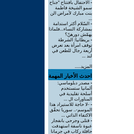
-
الاحتفال بافتتاح “جناح
سمو الشيخة فاطمة
بنت مبارك لأمراض الن
...
-
السّلام أكثر استدامة
بمشاركة النساء...فلماذا
يهمّش دورهنّ؟
-
بريطانيا: الشرطة
توقف امرأة بعد تعرض
أربعة رجال للطعن في
لند ...
المزيد.....
احدث الأخبار المهمة
-
مصدر دبلوماسي:
ألمانيا ستستخدم
أسلحة تقليدية في
المناورات ال ...
-
-لا حاجة للاستيراد هذا
الموسم-.. سوريا تحقّق
الاكتفاء الذاتي ...
-
قتلى وجرحى بانفجار
عبوة ناسفة استهدفت
حافلة ركاب في جرمانا