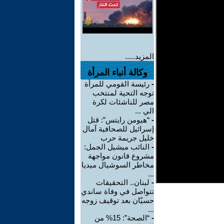
المزيد.....
وكالة أنباء المرأة
-
رئيسة القومي للمرأة
توجه التحية لمنتخب
مصر للناشئات لكرة
الي ...
-
“هيومن رايتس”: قتل
إسرائيل للصحافية آمال
خليل جريمة حرب
-
النائب ميشيل الجمل:
مشروع قانون مواجهة
مخاطر السوشيال ميديا
...
-
لبنان.. التحقيقات
تتواصل في وفاة ساندي
حسيّان بعد توقيف زوجه
...
-
“الصحة”: 15% من