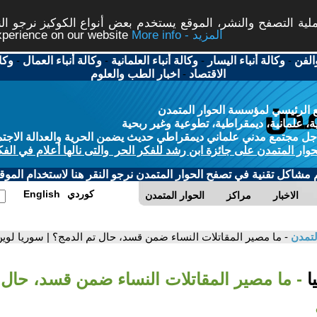
ة التصفح والنشر، الموقع يستخدم بعض أنواع الكوكيز نرجو النق
More info - المزيد
experience on our website
الفن
-
وكالة أنباء اليسار
-
وكالة أنباء العلمانية
-
وكالة أنباء العمال
-
وكا
الاقتصاد
-
اخبار الطب والعلوم
 الرئيسي لمؤسسة الحوار المتمدن
، علمانية، ديمقراطية، تطوعية وغير ربحية
ل مجتمع مدني علماني ديمقراطي حديث يضمن الحرية والعدالة الاجتم
حوار المتمدن على جائزة ابن رشد للفكر الحر والتى نالها أعلام في الفك
م مشاكل تقنية في تصفح الحوار المتمدن نرجو النقر هنا لاستخدام الموقع
كوردي
English
الاخبار
مراكز
الحوار المتمدن
لتمدن
- ما مصير المقاتلات النساء ضمن قسد، حال تم الدمج؟ | سوريا لوي
ا
- ما مصير المقاتلات النساء ضمن قسد، حال 