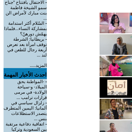
-
الاحتفال بافتتاح “جناح
سمو الشيخة فاطمة
بنت مبارك لأمراض الن
...
-
السّلام أكثر استدامة
بمشاركة النساء...فلماذا
يهمّش دورهنّ؟
-
بريطانيا: الشرطة
توقف امرأة بعد تعرض
أربعة رجال للطعن في
لند ...
المزيد.....
احدث الأخبار المهمة
-
-المواطنة بحق
الميلاد- و-سياحة
الولادة- في مرمى
قرارات ترامب ...
-
زلزال سياسي في
ألمانيا: اليمين المتطرف
يتصدر الاستطلاعات
بنس ...
-
اتفاقية دفاعية مرتقبة
بين السعودية وتركيا