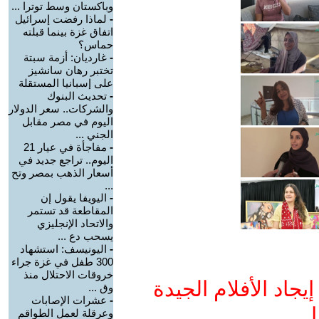
وباكستان وسط توترا ...
-
لماذا رفضت إسرائيل
اتفاق غزة بينما قبلته
حماس؟
-
غارديان: أزمة سبتة
تختبر رهان سانشيز
على إسبانيا المستقلة
-
تحديث البنوك
والشركات.. سعر الدولار
اليوم في مصر مقابل
الجني ...
-
مفاجأة في عيار 21
اليوم.. تراجع جديد في
أسعار الذهب بمصر وتح
...
-
اليويفا يقول إن
المقاطعة قد تستمر
والاتحاد الإنجليزي
يسحب دع ...
-
اليونيسف: استشهاد
300 طفل في غزة جراء
خروقات الاحتلال منذ
جاد الأفلام الجيدة
وق ...
-
عشرات الإصابات
ا
وعرقلة لعمل الطواقم