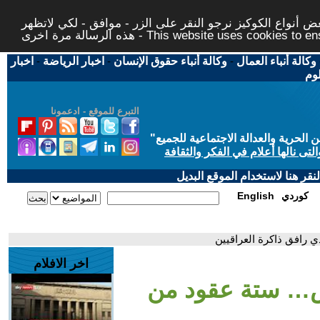
 أنواع الكوكيز نرجو النقر على الزر - موافق - لكي لاتظهر
This website uses cookies to ensure you ge
وكالة أنباء العمال
-
وكالة أنباء حقوق الإنسان
-
اخبار الرياضة
-
اخبار
لوم
التبرع للموقع - ادعمونا
حرية والعدالة الاجتماعية للجميع
"
تى نالها أعلام في الفكر والثقافة
قر هنا لاستخدام الموقع البديل
كوردي
English
رافق ذاكرة العراقيين
اخر الافلام
س… ستة عقود من