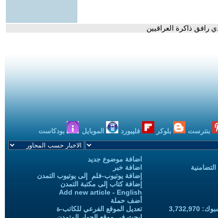
رافق ذاكرة العراقيين
بنترست
بلوكر
فليبورد
الموبايل
بودكاست
اضافة موضوع جديد
التضامنية
اضافة خبر
إضافة يوتيوب-فلم إلى يوتيوب التمدن
إضافة كتاب إلى مكتبة التمدن
Add new article - English
أضف حملة
3,732,97
تعديل الموقع الفرعي للكاتب-ة
ابحث في موقع الحوار المتمدن