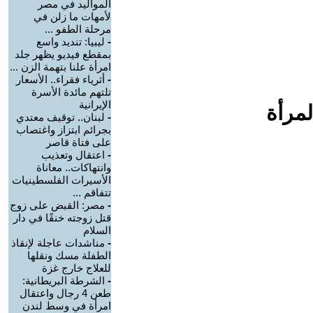
المواليد في مصر
لأمهات ما زلن في
مرحلة الطفو ...
-
ليبيا: تنديد واسع
بمقطع فيديو يظهر جلد
امرأة علنا بتهمة الزن ...
-
أثرياء فقراء.. الأسعار
تلتهم مائدة الأسرة
الإيرانية
لمرأة
-
لبنان.. توقيف معتدي
بجرائم ابتزاز واغتصاب
على فتاة قاصر
-
اعتقال وتعذيب
وانتهاكات.. معاناة
الأسيرات الفلسطينيات
تتفاقم ...
-
مصر: القبض على زوج
قتل زوجته خنقًا في دار
السلام
-
مناشدات عاجلة لإنقاذ
الطفلة مسك ونقلها
للعلاج خارج غزة
-
الشرطة البريطانية:
طعن 4 رجال واعتقال
امرأة في وسط لندن