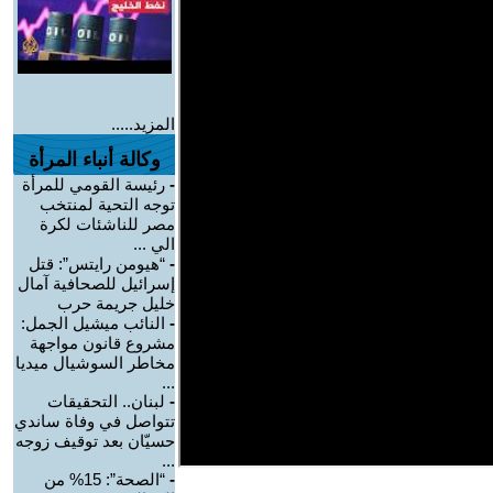
المزيد.....
وكالة أنباء المرأة
-
رئيسة القومي للمرأة
توجه التحية لمنتخب
مصر للناشئات لكرة
الي ...
-
“هيومن رايتس”: قتل
إسرائيل للصحافية آمال
خليل جريمة حرب
-
النائب ميشيل الجمل:
مشروع قانون مواجهة
مخاطر السوشيال ميديا
...
-
لبنان.. التحقيقات
تتواصل في وفاة ساندي
حسيّان بعد توقيف زوجه
...
-
“الصحة”: 15% من