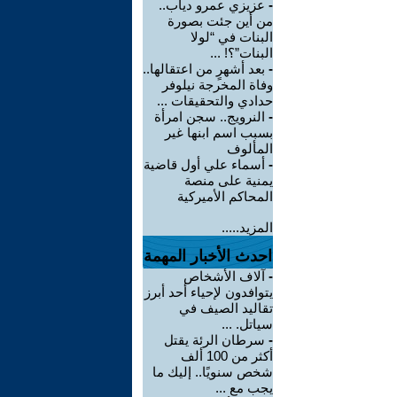
-
عزيزي عمرو دياب..
من أين جئت بصورة
البنات في “لولا
البنات”؟! ...
-
بعد أشهرٍ من اعتقالها..
وفاة المخرجة نيلوفر
حدادي والتحقيقات ...
-
النرويج.. سجن امرأة
بسبب اسم ابنها غير
المألوف
-
أسماء علي أول قاضية
يمنية على منصة
المحاكم الأميركية
المزيد.....
احدث الأخبار المهمة
-
آلاف الأشخاص
يتوافدون لإحياء أحد أبرز
تقاليد الصيف في
سياتل. ...
-
سرطان الرئة يقتل
أكثر من 100 ألف
شخص سنويًا.. إليك ما
يجب مع ...