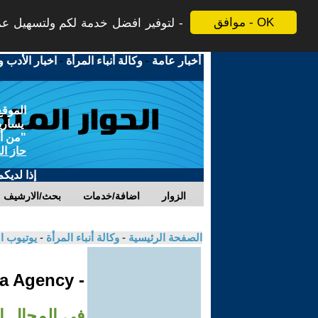
موافق - OK
لتوفير افضل خدمة لكم ولتسهيل عملي
أخبار عامة
-
وكالة أنباء المرأة
-
اخبار الأدب و
الموقع
يسارية
"من أج
حاز ال
إذا لديك
الزوار
اضافة/خدمات
بحث/الارشيف
الصفحة الرئيسية
-
وكالة أنباء المرأة
-
يوتيوب ا
- Jinha Agency
في المجال ال