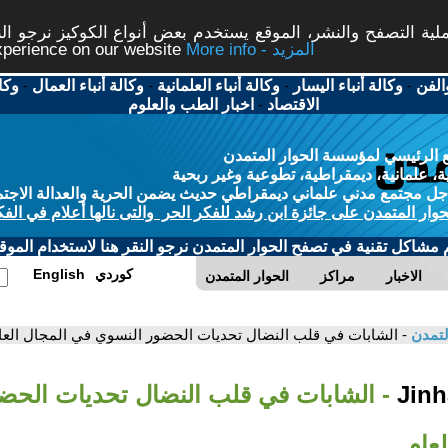
ة التصفح والنشر، الموقع يستخدم بعض أنواع الكوكيز نرجو النق
More info - المزيد
experience on our website
الفن
-
وكالة أنباء اليسار
-
وكالة أنباء العلمانية
-
وكالة أنباء العمال
-
وكا
الاقتصاد
-
اخبار الطب والعلوم
 الرئيسي لمؤسسة الحوار المتمدن
، علمانية، ديمقراطية، تطوعية وغير ربحية
ل مجتمع مدني علماني ديمقراطي حديث يضمن الحرية والعدالة الاجتم
حوار المتمدن على جائزة ابن رشد للفكر الحر والتى نالها أعلام في الفك
م مشاكل تقنية في تصفح الحوار المتمدن نرجو النقر هنا لاستخدام الموقع
كوردي
English
الاخبار
مراكز
الحوار المتمدن
لتمدن
- الشابات في قلب النضال تحديات الحضور النسوي في المجال العا
- الشابات في قلب النضال تحديات الحض
عام