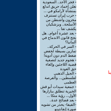
-
فجر الأحد.. السعودية
تعلن إخماد حريق اندلع
بمنشأة لأرامكو في ...
-
حرب إيران تستنزف
مخزون واشنطن من
الأسلحة.. وبزشكيان
يكشف تفا ...
-
بعد عشرة أعوام.. هل
نجح قانون الاندماج في
ألمانيا؟
-
السر في الحركة..
تمارين بسيطة لخفض
ضغط الدم دون أدوية!
-
هجوم جديد لتصفية
قضية اللاجئين وإلغاء
حق العودة
ا
-
الجيل الذهبي
لفلسطين... والفرصة
العظمى
-
جمعية سيدات أبو قش
الخيرية تنطلق ببازارها
الأول... رؤية متكا ...
-
بعد فضائح عدة..
-الفيفا- يحذر من تشويه
صورة إنفانتينو