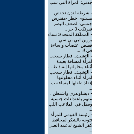
جدتي: المرأة التي سب
...
-
شرطة لندن تخفض
مستوى خطر -مفترس
جنسي- لضعف البصر
فيرتكب 3 جر ...
-
المملكة المتحدة: نساء
يروين لبي بي سي
قصص اغتصاب وإساءة
في ك ...
-
التشيك.. قطار يسحب
امرأة لمسافة بعيدة
أثناء محاولتها إنقاذ ط ...
-
التشيك.. قطار يسحب
امرأة أثناء محاولتها
إنقاذ طفلها لمسافة ب
...
-
ديشاوندري واشنطن..
متهم باعتداءات جنسية
وبطل في الملاعب اللب
...
-
رئيسة القومي للمرأة
تتوجه بالشكر لمحافظ
كفر الشيخ لدعمه الصي
...