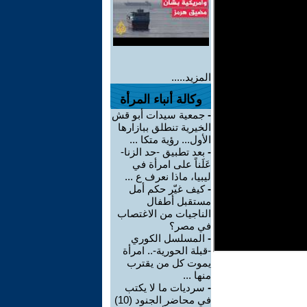
المزيد.....
وكالة أنباء المرأة
-
جمعية سيدات أبو قش
الخيرية تنطلق ببازارها
الأول... رؤية متكا ...
-
بعد تطبيق -حد الزنا-
عَلَناً على امرأة في
ليبيا، ماذا نعرف ع ...
-
كيف غيّر حكم أمل
مستقبل أطفال
الناجيات من الاغتصاب
في مصر؟
-
المسلسل الكوري
-قبلة الحورية-.. امرأة
يموت كل من يقترب
منها ...
-
سرديات ما لا يكتب
في محاضر الجنود (10)