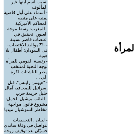
بسبب اسم ابنها غير
المألوف
-
أسماء علي أول قاضية
يمنية على منصة
المحاكم الأميركية
-
المغرب: وسط موجة
العبور.. تحقيق في
اغتصاب قاصر بسبتة
-
-??مواليد الاغتصاب-
لمرأة
في السودان: أطفال بلا
هوية
-
رئيسة القومي للمرأة
توجه التحية لمنتخب
مصر للناشئات لكرة
الي ...
-
“هيومن رايتس”: قتل
إسرائيل للصحافية آمال
خليل جريمة حرب
-
النائب ميشيل الجمل:
مشروع قانون مواجهة
مخاطر السوشيال ميديا
...
-
لبنان.. التحقيقات
تتواصل في وفاة ساندي
حسيّان بعد توقيف زوجه