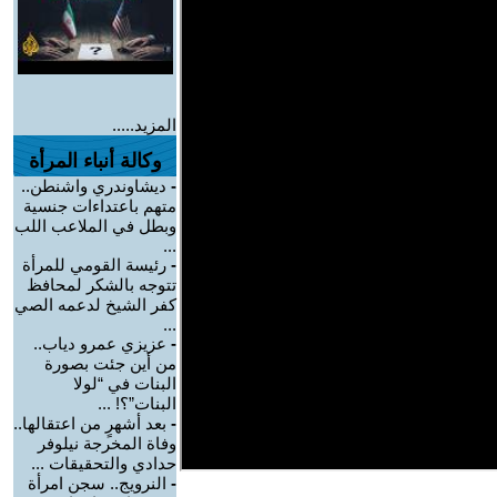
المزيد.....
وكالة أنباء المرأة
-
ديشاوندري واشنطن..
متهم باعتداءات جنسية
وبطل في الملاعب اللب
...
-
رئيسة القومي للمرأة
تتوجه بالشكر لمحافظ
كفر الشيخ لدعمه الصي
...
-
عزيزي عمرو دياب..
من أين جئت بصورة
البنات في “لولا
البنات”؟! ...
-
بعد أشهرٍ من اعتقالها..
وفاة المخرجة نيلوفر
حدادي والتحقيقات ...
-
النرويج.. سجن امرأة