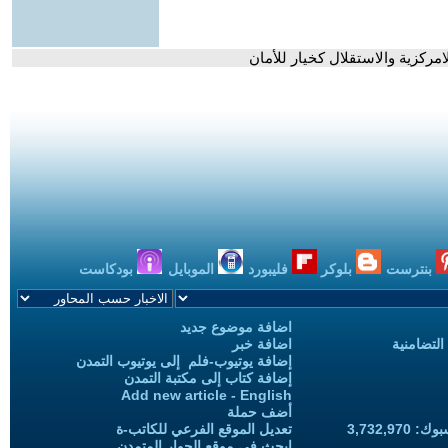
امركزية والاستقلال كخيار للأمان
بنترست
بلوكر
فليبورد
الموبايل
بودكاست
اضافة موضوع جديد
التضامنية
اضافة خبر
إضافة يوتيوب-فلم إلى يوتيوب التمدن
إضافة كتاب إلى مكتبة التمدن
Add new article - English
أضف حملة
3,732,97
تعديل الموقع الفرعي للكاتب-ة
ابحث في موقع الحوار المتمدن