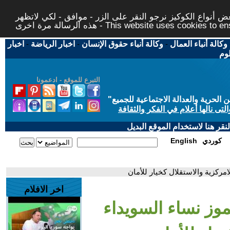
 أنواع الكوكيز نرجو النقر على الزر - موافق - لكي لاتظهر
This website uses cookies to ensure you ge
وكالة أنباء العمال
-
وكالة أنباء حقوق الإنسان
-
اخبار الرياضة
-
اخبار
لوم
التبرع للموقع - ادعمونا
حرية والعدالة الاجتماعية للجميع
"
تى نالها أعلام في الفكر والثقافة
قر هنا لاستخدام الموقع البديل
كوردي
English
امركزية والاستقلال كخيار للأمان
اخر الافلام
موز نساء السويداء