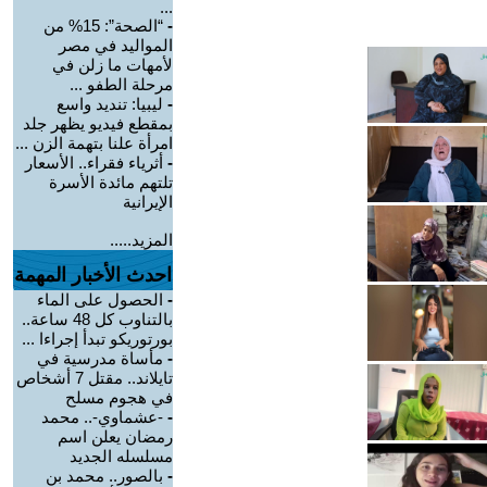
...
-
“الصحة”: 15% من
المواليد في مصر
لأمهات ما زلن في
مرحلة الطفو ...
-
ليبيا: تنديد واسع
بمقطع فيديو يظهر جلد
امرأة علنا بتهمة الزن ...
-
أثرياء فقراء.. الأسعار
تلتهم مائدة الأسرة
الإيرانية
المزيد.....
احدث الأخبار المهمة
-
الحصول على الماء
بالتناوب كل 48 ساعة..
بورتوريكو تبدأ إجراءا ...
-
مأساة مدرسية في
تايلاند.. مقتل 7 أشخاص
في هجوم مسلح
-
-عشماوي-.. محمد
رمضان يعلن اسم
مسلسله الجديد
-
بالصور.. محمد بن