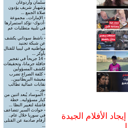
سلمان وأردوغان
وشهباز شريف يؤدون
صلاة الجمع ...
-
الإمارات.. مجموعة
-أدنوك- تؤكد استمرارها
في تلبية متطلبات عم
...
-
ناشط سوداني يكشف
عن شبكة تجنيد
مواطنيه في ليبيا للقتال
بأوكر ...
-
14 جريحاً في تفجير
حافلة جرمانا، وتحقيقات
لكشف المسؤولين
-
كلفة الصراع تضرب
معيشة البريطانيين..
نقابات عمالية تطالب
بور ...
-
الموساد يُبعد اثنين من
كبار مسؤوليه.. خطة
فاشلة لتغيير النظا ...
-
حوادث السير تتضاعف
جاد الأفلام الجيدة
في سوريا خلال عام..
أرقام صادمة عن القتلى
ا
...