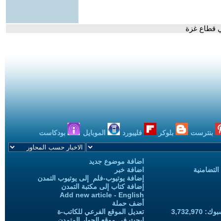
ي قطاع غزة
بنترست
بلوكر
فليبورد
الموبايل
بودكاست
اضافة موضوع جديد
التضامنية
اضافة خبر
إضافة يوتيوب-فلم إلى يوتيوب التمدن
إضافة كتاب إلى مكتبة التمدن
Add new article - English
أضف حملة
3,732,97
تعديل الموقع الفرعي للكاتب-ة
ابحث في موقع الحوار المتمدن