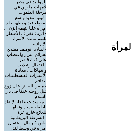
المواليد في مصر
لأمهات ما زلن في
مرحلة الطفو ...
-
ليبيا: تنديد واسع
بمقطع فيديو يظهر جلد
امرأة علنا بتهمة الزن ...
-
أثرياء فقراء.. الأسعار
تلتهم مائدة الأسرة
الإيرانية
لمرأة
-
لبنان.. توقيف معتدي
بجرائم ابتزاز واغتصاب
على فتاة قاصر
-
اعتقال وتعذيب
وانتهاكات.. معاناة
الأسيرات الفلسطينيات
تتفاقم ...
-
مصر: القبض على زوج
قتل زوجته خنقًا في دار
السلام
-
مناشدات عاجلة لإنقاذ
الطفلة مسك ونقلها
للعلاج خارج غزة
-
الشرطة البريطانية:
طعن 4 رجال واعتقال
امرأة في وسط لندن