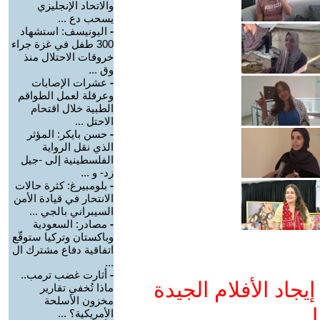
والاتحاد الإنجليزي
يسحب دع ...
-
اليونيسف: استشهاد
300 طفل في غزة جراء
خروقات الاحتلال منذ
وق ...
-
عشرات الإصابات
وعرقلة لعمل الطواقم
الطبية خلال اقتحام
الاحتل ...
-
حسن بايكر: المؤثر
الذي نقل الرواية
الفلسطينية إلى -جيل
زد- و ...
-
بلومبيرغ: كثرة حالات
الانتحار في قيادة الأمن
السيبراني بالجي ...
-
مصادر: السعودية
وباكستان وتركيا ستوقّع
اتفاقية دفاع مشترك ال
...
-
أثارت غضب ترمب..
جاد الأفلام الجيدة
ماذا تُخفي تقارير
مخزون الأسلحة
ا
الأمريكية؟ ...