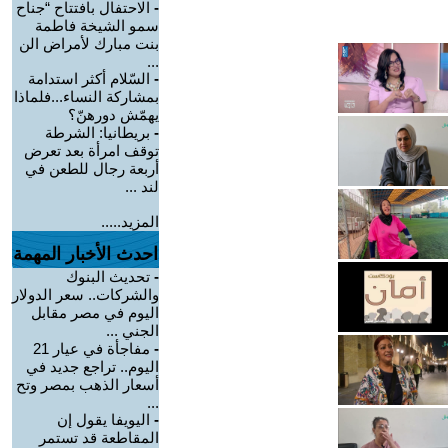
-
الاحتفال بافتتاح “جناح
سمو الشيخة فاطمة
بنت مبارك لأمراض الن
...
-
السّلام أكثر استدامة
بمشاركة النساء...فلماذا
يهمّش دورهنّ؟
-
بريطانيا: الشرطة
توقف امرأة بعد تعرض
أربعة رجال للطعن في
لند ...
المزيد.....
احدث الأخبار المهمة
-
تحديث البنوك
والشركات.. سعر الدولار
اليوم في مصر مقابل
الجني ...
-
مفاجأة في عيار 21
اليوم.. تراجع جديد في
أسعار الذهب بمصر وتح
...
-
اليويفا يقول إن
المقاطعة قد تستمر