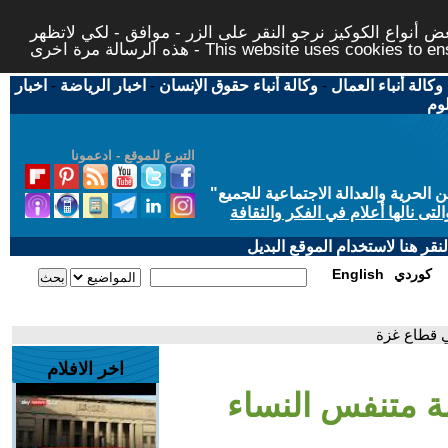
 أنواع الكوكيز نرجو النقر على الزر - موافق - لكي لاتظهر
This website uses cookies to ensure you ge
وكالة أنباء العمال
-
وكالة أنباء حقوق الإنسان
-
اخبار الرياضة
-
اخبار
لوم
التبرع للموقع - ادعمونا
حرية والعدالة الاجتماعية للجميع
"
تى نالها أعلام في الفكر والثقافة
قر هنا لاستخدام الموقع البديل
كوردي
English
ي قطاع غزة
اخر الافلام
مة متنفس النساء