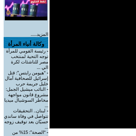
المزيد.....
وكالة أنباء المرأة
-
رئيسة القومي للمرأة
توجه التحية لمنتخب
مصر للناشئات لكرة
الي ...
-
“هيومن رايتس”: قتل
إسرائيل للصحافية آمال
خليل جريمة حرب
-
النائب ميشيل الجمل:
مشروع قانون مواجهة
مخاطر السوشيال ميديا
...
-
لبنان.. التحقيقات
تتواصل في وفاة ساندي
حسيّان بعد توقيف زوجه
...
-
“الصحة”: 15% من