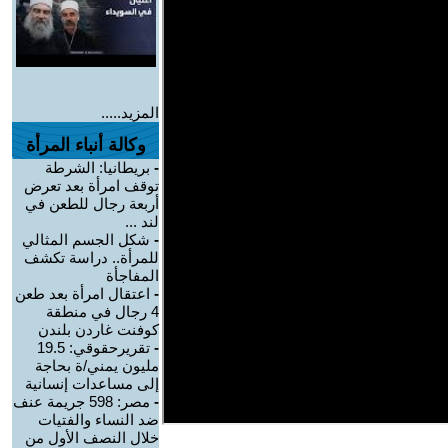
المزيد.....
وكالة أنباء المرأة
-
بريطانيا: الشرطة
توقف امرأة بعد تعرض
أربعة رجال للطعن في
لند ...
-
شكل الجسم المثالي
للمرأة.. دراسة تكشف
المفاجأة
-
اعتقال امرأة بعد طعن
4 رجال في منطقة
كوفنت غاردن بلندن
-
تقريرحقوقي: 19.5
مليون يمني/ة بحاجة
إلى مساعدات إنسانية
-
مصر: 598 جريمة عنف
ضد النساء والفتيات
خلال النصف الأول من