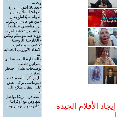
وت ...
-
بعد 30 أيلول.. إدارة
الدولة: السلاح خارج
الدولة سيُعامل بقان ...
-
من هو غادي آيزنكوت
أبرز منافسي نتنياهو؟
-
واشنطن تحشد لحرب
نووية ضد موسكو وبكين
-
الخارجية الروسية
تكشف سبب تقييد
الاتحاد الأوروبي الحماية
الم ...
-
السفارة الروسية لدى
إسرائيل تطلب
توضيحات بشأن احتجاز
المؤرخ ...
-
ليس كرة القدم فقط..
دبلوماسي تركي يعلق
على انتقال صلاح إلى
ط ...
-
مصادر: أمريكا تواصل
التفاوض مع أوكرانيا
جاد الأفلام الجيدة
بشأن صواريخ باتريوت
...
ا