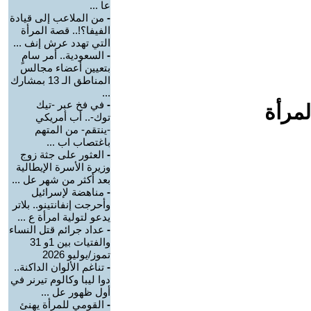
عا ...
-
من الملاعب إلى قيادة
الفيفا؟!.. قصة المرأة
التي تهدد عرش إنف ...
-
السعودية.. أمر سامٍ
بتعيين أعضاء مجالس
المناطق الـ 13 بمشارك
...
-
في فخ عبر -تيك
لمرأة
توك-.. أب أمريكي
-ينتقم- من المتهم
باغتصاب اب ...
-
العثور على جثة زوج
وزيرة الأسرة الإيطالية
بعد أكثر من شهر عل ...
-
مناهضة لإسرائيل
وأحرجت إنفانتينو.. بلاتر
يدعو لتولية امرأة ع ...
-
عداد جرائم قتل النساء
والفتيات بين 1و 31
تموز/يوليو 2026
-
تناغم الألوان الداكنة..
دوا ليبا وكالوم تيرنر في
أول ظهور عل ...
-
القومي للمرأة يهنئ