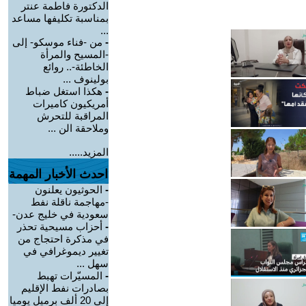
الدكتورة فاطمة عنتر
بمناسبة تكليفها مساعد
...
-
من -فناء موسكو- إلى
-المسيح والمرأة
الخاطئة-.. روائع
بولينوف ...
-
هكذا استغل ضباط
أمريكيون كاميرات
المراقبة للتحرش
وملاحقة الن ...
المزيد.....
احدث الأخبار المهمة
-
الحوثيون يعلنون
-مهاجمة ناقلة نفط
سعودية في خليج عدن-
-
أحزاب مسيحية تحذر
في مذكرة احتجاج من
تغيير ديموغرافي في
سهل ...
-
المسيّرات تهبط
بصادرات نفط الإقليم
إلى 20 ألف برميل يوميا