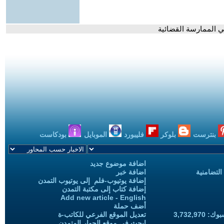
ي الممارسة القضائية
بنترست
بلوكر
فليبورد
الموبايل
بودكاست
اضافة موضوع جديد
التضامنية
اضافة خبر
إضافة يوتيوب-فلم إلى يوتيوب التمدن
إضافة كتاب إلى مكتبة التمدن
Add new article - English
أضف حملة
3,732,97
تعديل الموقع الفرعي للكاتب-ة
ابحث في موقع الحوار المتمدن