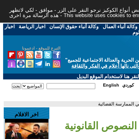
 أنواع الكوكيز نرجو النقر على الزر - موافق - لكي لاتظهر
This website uses cookies to ensure you ge
وكالة أنباء العمال
-
وكالة أنباء حقوق الإنسان
-
اخبار الرياضة
-
اخبار
لوم
التبرع للموقع - ادعمونا
حرية والعدالة الاجتماعية للجميع
"
تى نالها أعلام في الفكر والثقافة
قر هنا لاستخدام الموقع البديل
كوردي
English
ي الممارسة القضائية
اخر الافلام
النصوص القانونية