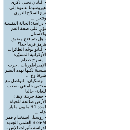
-
اليابان تحيي ذكرى
هيروشيما بدعوة إلى
نزع السلاح النووي
وتتجن ...
-
دراسة: الحالة النفسية
تؤثر على صحة الفم
والأسنان
-
هل يتم فتح مضيق
هرمز قريبا جدا؟
-
الناتو يوجّه الطائرات
الأوكرانية المسيّرة
-
مسرح صدام
الإمبراطوريات.. حرب
منسية لكنها تهدد البشر
شرقا وغ ...
-
بزشكيان: التواصل مع
مجتبى خامنئي -صعب
للغاية- حاليا
-
خطة جريئة لإبقاء
الأرض صالحة للحياة
لمدة 9.1 مليون مليار
عام ...
-
روسيا.. استخدام قمر
Bion-M العلمي الجديد
لدراسة تأثيرات الإش ...