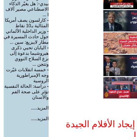
بيدي-: هل يغيّر الذكاء
الاصطناعي مصير آلاف
ا ...
-
كارلسون يصف أمريكا
المثالية بـ10 نقاط
-
وزير الداخلية الألماني
حول حادث المسيرة في
مطار لايبزيغ: سين ...
-
اليابان تحيي ذكرى
هيروشيما بدعوة إلى
نزع السلاح النووي
وتتجن ...
-
خمسة انقلابات غيّرت
وجه الإمبراطورية
الروسية
-
دراسة: الحالة النفسية
تؤثر على صحة الفم
والأسنان
المزيد.....
المزيد.....
جاد الأفلام الجيدة
ا