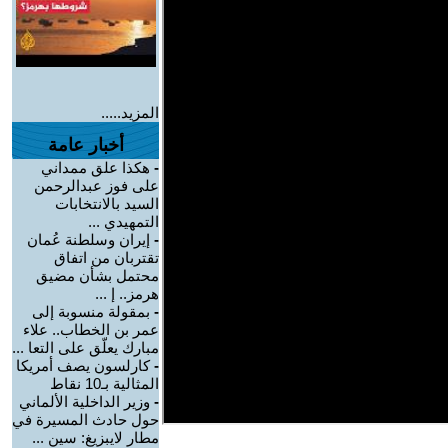
المزيد.....
أخبار عامة
-
هكذا علق ممداني
على فوز عبدالرحمن
السيد بالانتخابات
التمهيدي ...
-
إيران وسلطنة عُمان
تقتربان من اتفاق
محتمل بشأن مضيق
هرمز.. إ ...
-
بمقولة منسوبة إلى
عمر بن الخطاب.. علاء
مبارك يعلّق على التعا ...
-
كارلسون يصف أمريكا
المثالية بـ10 نقاط
-
وزير الداخلية الألماني
حول حادث المسيرة في
مطار لايبزيغ: سين ...