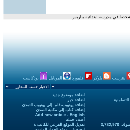
بنترست
بلوكر
فليبورد
الموبايل
بودكاست
اضافة موضوع جديد
التضامنية
اضافة خبر
إضافة يوتيوب-فلم إلى يوتيوب التمدن
إضافة كتاب إلى مكتبة التمدن
Add new article - English
أضف حملة
3,732,97
تعديل الموقع الفرعي للكاتب-ة
ابحث في موقع الحوار المتمدن