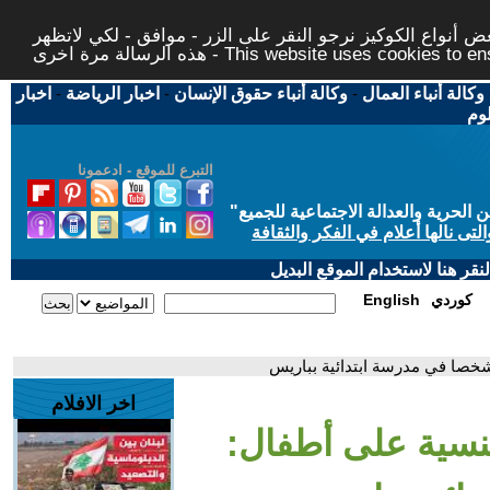
 أنواع الكوكيز نرجو النقر على الزر - موافق - لكي لاتظهر
This website uses cookies to ensure you ge
وكالة أنباء العمال
-
وكالة أنباء حقوق الإنسان
-
اخبار الرياضة
-
اخبار
لوم
التبرع للموقع - ادعمونا
حرية والعدالة الاجتماعية للجميع
"
تى نالها أعلام في الفكر والثقافة
قر هنا لاستخدام الموقع البديل
كوردي
English
اخر الافلام
جنسية على أطفال: