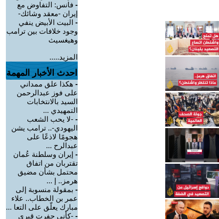
-
فانس: التفاوض مع
إيران -معقد وشائك-
-
البيت الأبيض ينفي
وجود خلافات بين ترامب
وهيغسيث
المزيد.....
احدث الأخبار المهمة
-
هكذا علق ممداني
على فوز عبدالرحمن
السيد بالانتخابات
التمهيدي ...
-
-لا يحب الشعب
اليهودي-.. ترامب يشن
هجومًا لاذعًا على
عبدالرح ...
-
إيران وسلطنة عُمان
تقتربان من اتفاق
محتمل بشأن مضيق
هرمز.. إ ...
-
بمقولة منسوبة إلى
عمر بن الخطاب.. علاء
مبارك يعلّق على التعا ...
-
-كأني حفرت قبري