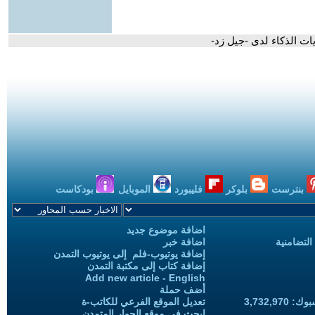
ت الذكاء لدى -جيل زد-
بنترست
بلوكر
فليبورد
الموبايل
بودكاست
اضافة موضوع جديد
التضامنية
اضافة خبر
إضافة يوتيوب-فلم إلى يوتيوب التمدن
إضافة كتاب إلى مكتبة التمدن
Add new article - English
أضف حملة
3,732,97
تعديل الموقع الفرعي للكاتب-ة
ابحث في موقع الحوار المتمدن