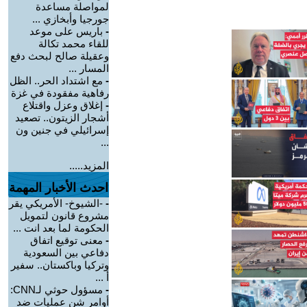
لمواصلة مساعدة
جورجيا وأبخازي ...
-
باريس على موعد
للقاء محمد تكالة
وعقيلة صالح لبحث دفع
المسار ...
-
مع اشتداد الحر.. الظل
رفاهية مفقودة في غزة
-
إغلاق وعزل واقتلاع
أشجار الزيتون.. تصعيد
إسرائيلي في جنين ون
...
المزيد.....
احدث الأخبار المهمة
-
-الشيوخ- الأمريكي يقر
مشروع قانون لتمويل
الحكومة لما بعد انت ...
-
معنى توقيع اتفاق
دفاعي بين السعودية
وتركيا وباكستان.. سفير
أ ...
-
مسؤول حوثي لـCNN:
أوامر شن عمليات ضد