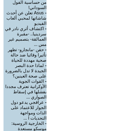
من حساسية الفول
السوداني!
-
Asus تعلن عن أحدث
شاشاتها لمحبي ألعاب
الفيديو
-
اكتشاف أثري نادر في
سردينيا.. -مقبرة
العمالقة- بتصميم غير
مس ...
-
حقن -مانجارو- تظهر
تأثيرا وقائيا ضد حالة
صحية مهددة للحياة
-
لماذا حدة البصر
الجيدة لا تدل بالضرورة
على صحة العينين؟
-
القوات الجوية
الأوكرانية تعترف مجددا
بفشلها في إسقاط
الصواري ...
-
عراقجي يدعو دول
الجوار للاعتماد على
الذات ومواجهة
التحديات ا ...
-
الخارجية الروسية:
موسكو مستعدة