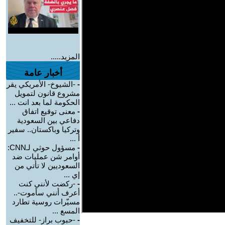
المزيد.....
أخبار عامة
-
-الشيوخ- الأمريكي يقر
مشروع قانون لتمويل
الحكومة لما بعد انت ...
-
معنى توقيع اتفاق
دفاعي بين السعودية
وتركيا وباكستان.. سفير
أ ...
-
مسؤول حوثي لـCNN:
أوامر شن عمليات ضد
السعوديين لا تأتي من
إي ...
-
-ركضت لأنني كنت
أعرف أنني سأموت-..
مسيّرات روسية تطارد
المسع ...
-
-حبوب براز- للتخفيف