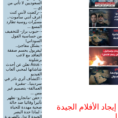
السعوديين لا تأتي من
إي ...
-
-ركضت لأنني كنت
أعرف أنني سأموت-..
مسيّرات روسية تطارد
المسع ...
-
-حبوب براز- للتخفيف
من حساسية الفول
السوداني!
-
بشكل مفاجئ..
ليفربول يحسم صفقة
التعاقد مع لاعب
برشلونة
-
Asus تعلن عن أحدث
شاشاتها لمحبي ألعاب
الفيديو
-
اكتشاف أثري نادر في
سردينيا.. -مقبرة
العمالقة- بتصميم غير
مس ...
-
حقن -مانجارو- تظهر
تأثيرا وقائيا ضد حالة
جاد الأفلام الجيدة
صحية مهددة للحياة
-
لماذا حدة البصر
ا
الجيدة لا تدل بالضرورة