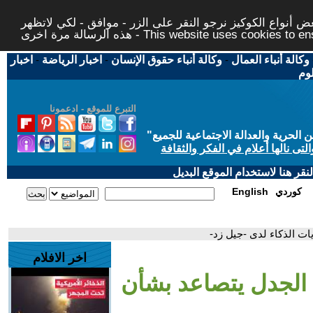
 أنواع الكوكيز نرجو النقر على الزر - موافق - لكي لاتظهر
This website uses cookies to ensure you ge
وكالة أنباء العمال
-
وكالة أنباء حقوق الإنسان
-
اخبار الرياضة
-
اخبار
لوم
التبرع للموقع - ادعمونا
حرية والعدالة الاجتماعية للجميع
"
تى نالها أعلام في الفكر والثقافة
قر هنا لاستخدام الموقع البديل
كوردي
English
ت الذكاء لدى -جيل زد-
اخر الافلام
 الجدل يتصاعد بشأن