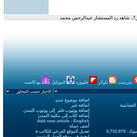
صر؟.. شاهد رد المستشار عبدالرحمن محمد
بنترست
بلوكر
فليبورد
الموبايل
بودكاست
اضافة موضوع جديد
التضامنية
اضافة خبر
إضافة يوتيوب-فلم إلى يوتيوب التمدن
إضافة كتاب إلى مكتبة التمدن
Add new article - English
أضف حملة
3,732,97
تعديل الموقع الفرعي للكاتب-ة
ابحث في موقع الحوار المتمدن