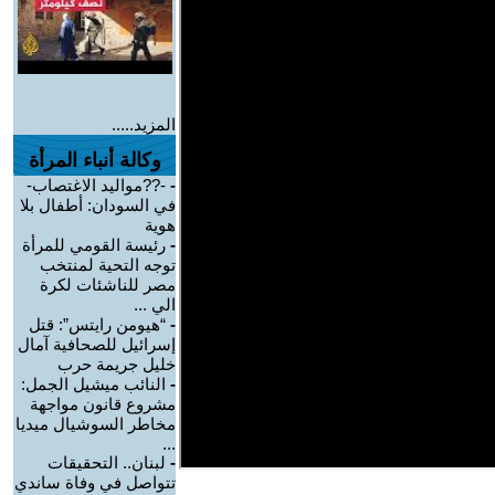
المزيد.....
وكالة أنباء المرأة
-
-??مواليد الاغتصاب-
في السودان: أطفال بلا
هوية
-
رئيسة القومي للمرأة
توجه التحية لمنتخب
مصر للناشئات لكرة
الي ...
-
“هيومن رايتس”: قتل
إسرائيل للصحافية آمال
خليل جريمة حرب
-
النائب ميشيل الجمل:
مشروع قانون مواجهة
مخاطر السوشيال ميديا
...
-
لبنان.. التحقيقات
تتواصل في وفاة ساندي