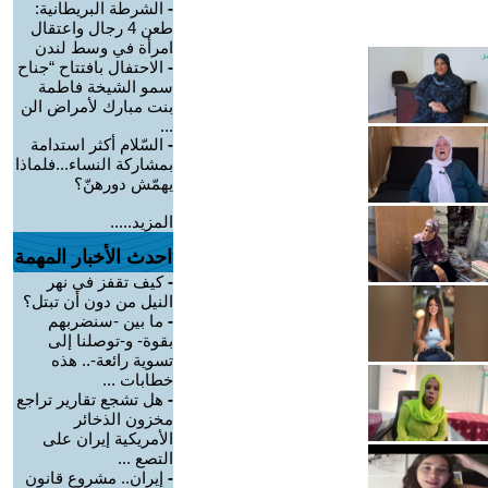
-
الشرطة البريطانية:
طعن 4 رجال واعتقال
امرأة في وسط لندن
-
الاحتفال بافتتاح “جناح
سمو الشيخة فاطمة
بنت مبارك لأمراض الن
...
-
السّلام أكثر استدامة
بمشاركة النساء...فلماذا
يهمّش دورهنّ؟
المزيد.....
احدث الأخبار المهمة
-
كيف تقفز في نهر
النيل من دون أن تبتل؟
-
ما بين -سنضربهم
بقوة- و-توصلنا إلى
تسوية رائعة-.. هذه
خطابات ...
-
هل تشجع تقارير تراجع
مخزون الذخائر
الأمريكية إيران على
التصع ...
-
إيران.. مشروع قانون