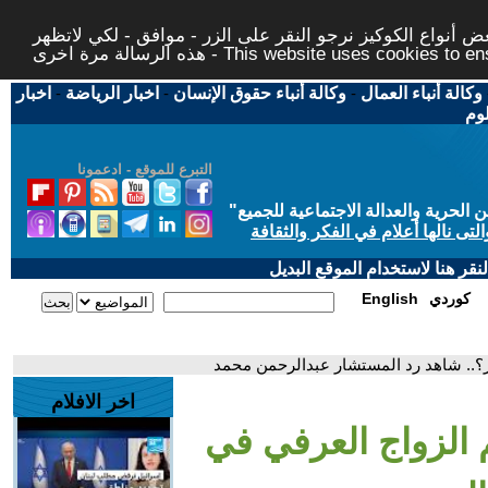
 أنواع الكوكيز نرجو النقر على الزر - موافق - لكي لاتظهر
This website uses cookies to ensure you ge
وكالة أنباء العمال
-
وكالة أنباء حقوق الإنسان
-
اخبار الرياضة
-
اخبار
لوم
التبرع للموقع - ادعمونا
حرية والعدالة الاجتماعية للجميع
"
تى نالها أعلام في الفكر والثقافة
قر هنا لاستخدام الموقع البديل
كوردي
English
صر؟.. شاهد رد المستشار عبدالرحمن محمد
اخر الافلام
يم الزواج العرفي في