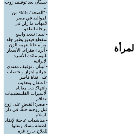
حسيّان بعد توقيف زوجه
...
-
“الصحة”: 15% من
المواليد في مصر
لأمهات ما زلن في
مرحلة الطفو ...
-
ليبيا: تنديد واسع
بمقطع فيديو يظهر جلد
امرأة علنا بتهمة الزن ...
لمرأة
-
أثرياء فقراء.. الأسعار
تلتهم مائدة الأسرة
الإيرانية
-
لبنان.. توقيف معتدي
بجرائم ابتزاز واغتصاب
على فتاة قاصر
-
اعتقال وتعذيب
وانتهاكات.. معاناة
الأسيرات الفلسطينيات
تتفاقم ...
-
مصر: القبض على زوج
قتل زوجته خنقًا في دار
السلام
-
مناشدات عاجلة لإنقاذ
الطفلة مسك ونقلها
للعلاج خارج غزة