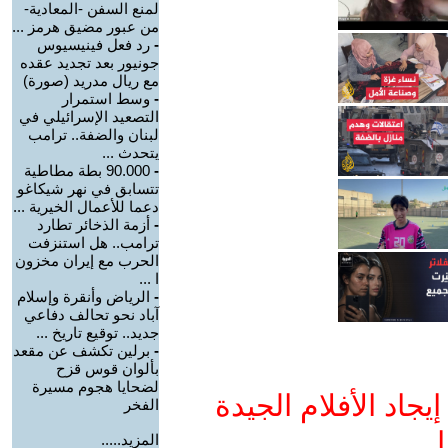
لمنع السفن -المعادية-
من عبور مضيق هرمز ...
-
رد فعل فينيسيوس
جونيور بعد تجديد عقده
مع ريال مدريد (صورة)
-
وسط استمرار
التصعيد الإسرائيلي في
لبنان والضفة.. ترامب
يتحدث ...
-
90.000 بطة مطاطية
تتسابق في نهر شيكاغو
دعما للأعمال الخيرية ...
-
أزمة الذخائر تطارد
ترامب.. هل استنزفت
الحرب مع إيران مخزون
ا ...
-
الرياض وأنقرة وإسلام
آباد نحو تحالف دفاعي
جديد.. توقيع تاريخ ...
-
برلين تكشف عن مقعد
بألوان قوس قزح
لضحايا هجوم مسيرة
جاد الأفلام الجيدة
الفخر
ا
المزيد.....