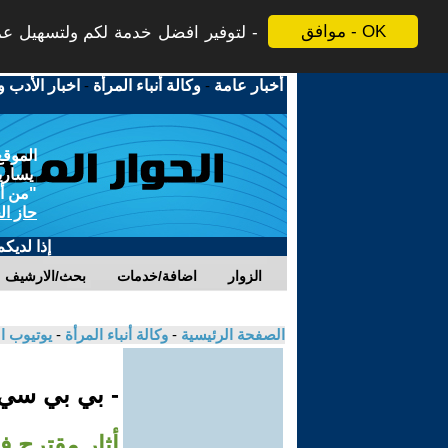
موافق - OK
لتوفير افضل خدمة لكم ولتسهيل عملي
أخبار عامة
-
وكالة أنباء المرأة
-
اخبار الأدب و
الموقع
يسارية
"من أج
حاز ال
إذا لديك
الزوار
اضافة/خدمات
بحث/الارشيف
الصفحة الرئيسية
-
وكالة أنباء المرأة
-
يوتيوب ا
- بي بي سي
أثار مقترح فسخ ع