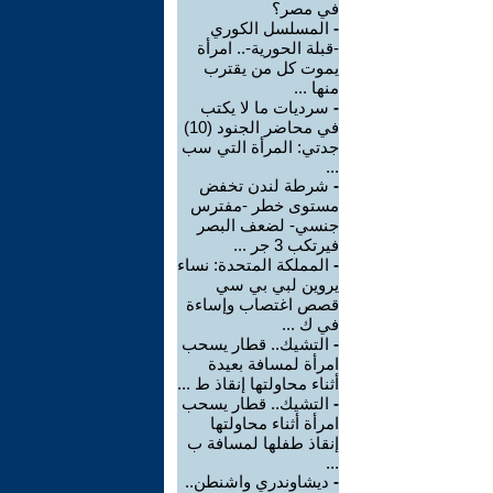
في مصر؟
-
المسلسل الكوري
-قبلة الحورية-.. امرأة
يموت كل من يقترب
منها ...
-
سرديات ما لا يكتب
في محاضر الجنود (10)
جدتي: المرأة التي سب
...
-
شرطة لندن تخفض
مستوى خطر -مفترس
جنسي- لضعف البصر
فيرتكب 3 جر ...
-
المملكة المتحدة: نساء
يروين لبي بي سي
قصص اغتصاب وإساءة
في ك ...
-
التشيك.. قطار يسحب
امرأة لمسافة بعيدة
أثناء محاولتها إنقاذ ط ...
-
التشيك.. قطار يسحب
امرأة أثناء محاولتها
إنقاذ طفلها لمسافة ب
...
-
ديشاوندري واشنطن..