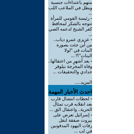
متهم باعتداءات جنسية
وبطل في الملاعب اللب
...
-
رئيسة القومي للمرأة
تتوجه بالشكر لمحافظ
كفر الشيخ لدعمه الصي
...
-
عزيزي عمرو دياب..
من أين جئت بصورة
البنات في “لولا
البنات”؟! ...
-
بعد أشهرٍ من اعتقالها..
وفاة المخرجة نيلوفر
حدادي والتحقيقات ...
المزيد.....
احدث الأخبار المهمة
-
لحظات انتشال قارب
بعد انقلابه قرب تمثال
الحرية.. واعتقال الق ...
-
إسرائيل تعرض على
بيروت صفقة لنقل
رفات اليهود المدفونين
في لب ...