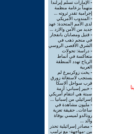
-
الإمارات تسلم إيرلندا
متهماً بزعامة منظمة
إجرامية تقدر ثروته ...
-
المندوب الأمريكي
لدى الأمم المتحدة: عهد
جديد من الأمن والازد ...
-
قتيل ومصابان بانفجار
في منجم ذهب في
الشرق الأقصى الروسي
-
دراسة: تحولات
متعاكسة في أنماط
الرياح تهدد المنطقة
العربية
-
يخت زوكربيرغ لم
يستجب لاستغاثة زورق
قرب سواحل ألاسكا
ا
-
خبير إسباني: أزمة
سبتة هي انتقام أمريكي
إسرائيلي من إسبانيا ...
-
مليون مشاهدة في
ساعات.. حقيقة تعزية
رونالدو لميسي بوفاة
والد ...
-
مصادر إسرائيلية تحذر
من -مواجهة- مع ترامب