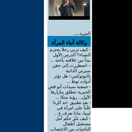
المزيد.....
وكالة أنباء المرأة
-
كيف تربي رجلا يحترم
النساء؟ الدرس الأول
يبدأ من علاقته بأخته ...
-
-اضطررت إلى حقن
سيرتي الذاتية
بالبوتوكس-: هل تؤثر
أدوات توظ ...
-
جمعية سيدات أبو قش
الخيرية تنطلق ببازارها
الأول... رؤية متكا ...
-
بعد تطبيق -حد الزنا-
عَلَناً على امرأة في
ليبيا، ماذا نعرف ع ...
-
كيف غيّر حكم أمل
مستقبل أطفال
الناجيات من الاغتصاب