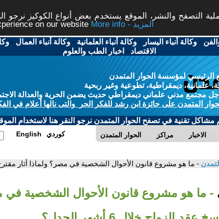
ة التصفح والنشر، الموقع يستخدم بعض أنواع الكوكيز نرجو النق
More info - المزيد
experience on our website
الفن
-
وكالة أنباء اليسار
-
وكالة أنباء العلمانية
-
وكالة أنباء العمال
-
وكا
الاقتصاد
-
اخبار الطب والعلوم
 الرئيسي لمؤسسة الحوار المتمدن
، علمانية، ديمقراطية، تطوعية وغير ربحية
ل مجتمع مدني علماني ديمقراطي حديث يضمن الحرية والعدالة الاجتم
حوار المتمدن على جائزة ابن رشد للفكر الحر والتى نالها أعلام في الفك
م مشاكل تقنية في تصفح الحوار المتمدن نرجو النقر هنا لاستخدام الموقع
كوردي
English
الاخبار
مراكز
الحوار المتمدن
لتمدن
- ما هو مشروع قانون الأحوال الشخصية في مصر؟ ولماذا أثار مقترح فسخ عقد 
- ما هو مشروع قانون الأحوال الشخصية في م
قد الزواج خلال 6 أشهر الجدل؟