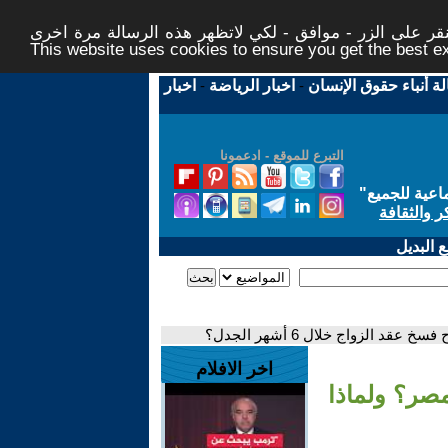
ر على الزر - موافق - لكي لاتظهر هذه الرسالة مرة اخرى -
This website uses cookies to ensure you get the best 
لة أنباء حقوق الإنسان
-
اخبار الرياضة
-
اخبار
التبرع للموقع - ادعمونا
اعية للجميع
"
ر والثقافة
 البديل
الزواج خلال 6 أشهر الجدل؟
اخر الافلام
صر؟ ولماذا