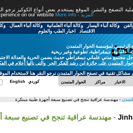
ة التصفح والنشر، الموقع يستخدم بعض أنواع الكوكيز نرجو النق
More info - المزيد
experience on our website
الفن
-
وكالة أنباء اليسار
-
وكالة أنباء العلمانية
-
وكالة أنباء العمال
-
وكا
الاقتصاد
-
اخبار الطب والعلوم
 الرئيسي لمؤسسة الحوار المتمدن
، علمانية، ديمقراطية، تطوعية وغير ربحية
ل مجتمع مدني علماني ديمقراطي حديث يضمن الحرية والعدالة الاجتم
حوار المتمدن على جائزة ابن رشد للفكر الحر والتى نالها أعلام في الفك
م مشاكل تقنية في تصفح الحوار المتمدن نرجو النقر هنا لاستخدام الموقع
كوردي
English
الاخبار
مراكز
الحوار المتمدن
لتمدن
- مهندسة عراقية تنجح في تصنيع سبعة أجهزة طبية مبتكرة
- مهندسة عراقية تنجح في تصنيع سبعة أ