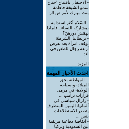
-
الاحتفال بافتتاح “جناح
سمو الشيخة فاطمة
بنت مبارك لأمراض الن
...
-
السّلام أكثر استدامة
بمشاركة النساء...فلماذا
يهمّش دورهنّ؟
-
بريطانيا: الشرطة
توقف امرأة بعد تعرض
أربعة رجال للطعن في
لند ...
المزيد.....
احدث الأخبار المهمة
-
-المواطنة بحق
الميلاد- و-سياحة
الولادة- في مرمى
قرارات ترامب ...
-
زلزال سياسي في
ألمانيا: اليمين المتطرف
يتصدر الاستطلاعات
بنس ...
-
اتفاقية دفاعية مرتقبة
بين السعودية وتركيا