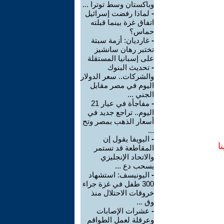
وباكستان وسط توترا ...
-
لماذا رفضت إسرائيل
اتفاق غزة بينما قبلته
حماس؟
-
غارديان: أزمة سبتة
تختبر رهان سانشيز
على إسبانيا المستقلة
-
تحديث البنوك
والشركات.. سعر الدولار
اليوم في مصر مقابل
الجني ...
-
مفاجأة في عيار 21
اليوم.. تراجع جديد في
أسعار الذهب بمصر وتح
...
-
اليويفا يقول إن
ا
المقاطعة قد تستمر
والاتحاد الإنجليزي
يسحب دع ...
-
اليونيسف: استشهاد
300 طفل في غزة جراء
خروقات الاحتلال منذ
وق ...
-
عشرات الإصابات
وعرقلة لعمل الطواقم