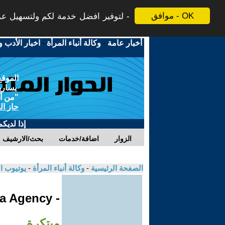
موافق - OK
لتوفير افضل خدمة لكم ولتسهيل عملي
أخبار عامة
-
وكالة أنباء المرأة
-
اخبار الأدب و
الموقع
يسارية
"من أج
حاز ال
إذا لديك
الزوار
اضافة/خدمات
بحث/الارشيف
الصفحة الرئيسية
-
وكالة أنباء المرأة
-
يوتيوب ا
- Jinha Agency
مبتكرة