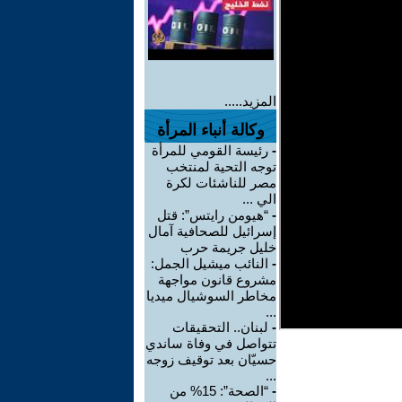
المزيد.....
وكالة أنباء المرأة
-
رئيسة القومي للمرأة
توجه التحية لمنتخب
مصر للناشئات لكرة
الي ...
-
“هيومن رايتس”: قتل
إسرائيل للصحافية آمال
خليل جريمة حرب
-
النائب ميشيل الجمل:
مشروع قانون مواجهة
مخاطر السوشيال ميديا
...
-
لبنان.. التحقيقات
تتواصل في وفاة ساندي
حسيّان بعد توقيف زوجه
...
-
“الصحة”: 15% من