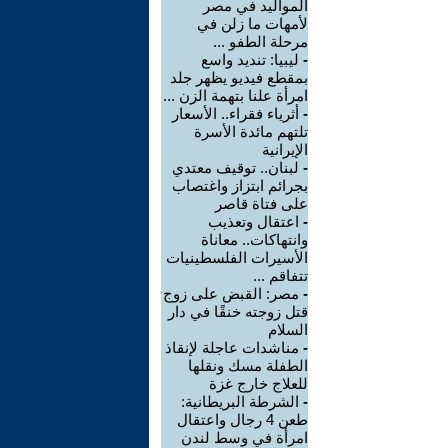
المواليد في مصر
لأمهات ما زلن في
مرحلة الطفو ...
-
ليبيا: تنديد واسع
بمقطع فيديو يظهر جلد
امرأة علنا بتهمة الزن ...
-
أثرياء فقراء.. الأسعار
تلتهم مائدة الأسرة
الإيرانية
-
لبنان.. توقيف معتدي
بجرائم ابتزاز واغتصاب
على فتاة قاصر
-
اعتقال وتعذيب
وانتهاكات.. معاناة
الأسيرات الفلسطينيات
تتفاقم ...
-
مصر: القبض على زوج
قتل زوجته خنقًا في دار
السلام
-
مناشدات عاجلة لإنقاذ
الطفلة مسك ونقلها
للعلاج خارج غزة
-
الشرطة البريطانية:
طعن 4 رجال واعتقال
امرأة في وسط لندن