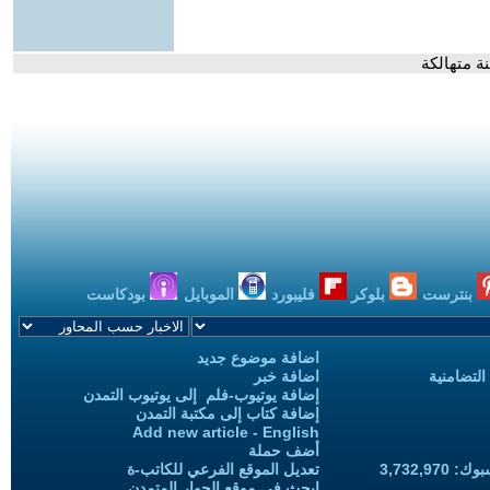
ة متهالكة
بنترست
بلوكر
فليبورد
الموبايل
بودكاست
اضافة موضوع جديد
التضامنية
اضافة خبر
إضافة يوتيوب-فلم إلى يوتيوب التمدن
إضافة كتاب إلى مكتبة التمدن
Add new article - English
أضف حملة
3,732,97
تعديل الموقع الفرعي للكاتب-ة
ابحث في موقع الحوار المتمدن