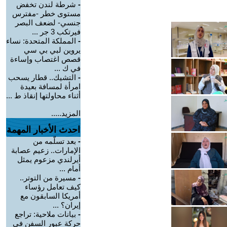
-
شرطة لندن تخفض
مستوى خطر -مفترس
جنسي- لضعف البصر
فيرتكب 3 جر ...
-
المملكة المتحدة: نساء
يروين لبي بي سي
قصص اغتصاب وإساءة
في ك ...
-
التشيك.. قطار يسحب
امرأة لمسافة بعيدة
أثناء محاولتها إنقاذ ط ...
المزيد.....
احدث الأخبار المهمة
-
بعد تسلّمه من
الإمارات.. زعيم عصابة
أيرلندي مزعوم يمثل
أمام ...
-
مسيرة من التوتر..
كيف تعامل رؤساء
أمريكا السابقون مع
إيران؟ ...
-
بيانات ملاحية: تراجع
حركة عبور السفن في