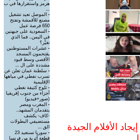
هرمز واستقرارها في ب
...
-
الموصل تعيد تشغيل
مصنع للأقمشة وتفتح
650 فرصة عمل
-
السعودية على جبهتين
في اليمن.. فما الذي
تغيّر؟
-
عشرات المستوطنين
يقتحمون المسجد
الأقصى وسط قيود
مشددة على ال ...
-
سلطنة عمان تعلن عن
تسرب نفطي في مياهها
الإقليمية
-
ثلوج كثيفة تغطي
أجزاء من جنوب إفريقيا
(صور+فيديو)
-
المغرب ومصر
يتقدمان المشهد..
-كاف- يكشف
مستضيفي البطولات
جاد الأفلام الجيدة
الق ...
-
سوريا تستعيد 23
ا
قطعة أثرية من فرنسا