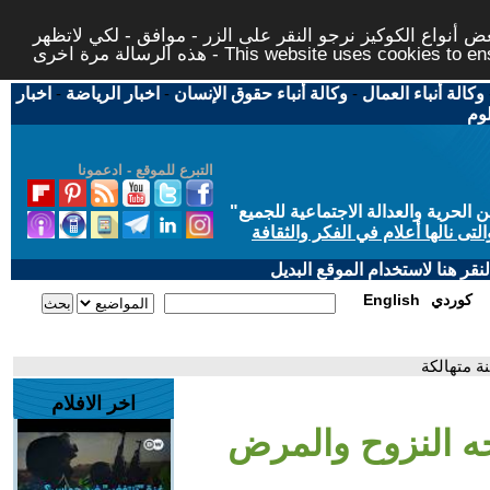
 أنواع الكوكيز نرجو النقر على الزر - موافق - لكي لاتظهر
This website uses cookies to ensure you ge
وكالة أنباء العمال
-
وكالة أنباء حقوق الإنسان
-
اخبار الرياضة
-
اخبار
لوم
التبرع للموقع - ادعمونا
حرية والعدالة الاجتماعية للجميع
"
تى نالها أعلام في الفكر والثقافة
قر هنا لاستخدام الموقع البديل
كوردي
English
ة متهالكة
اخر الافلام
جه النزوح والمرض