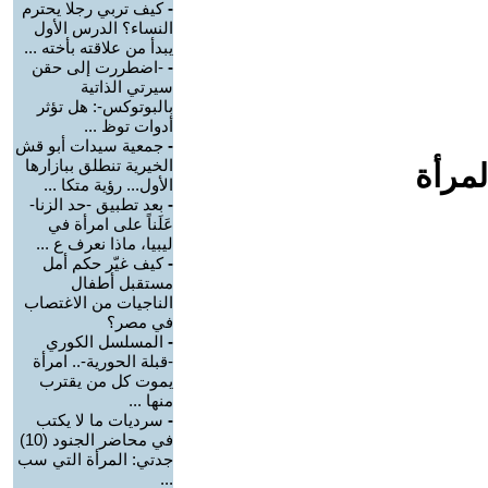
-
كيف تربي رجلا يحترم
النساء؟ الدرس الأول
يبدأ من علاقته بأخته ...
-
-اضطررت إلى حقن
سيرتي الذاتية
بالبوتوكس-: هل تؤثر
أدوات توظ ...
-
جمعية سيدات أبو قش
الخيرية تنطلق ببازارها
لمرأة
الأول... رؤية متكا ...
-
بعد تطبيق -حد الزنا-
عَلَناً على امرأة في
ليبيا، ماذا نعرف ع ...
-
كيف غيّر حكم أمل
مستقبل أطفال
الناجيات من الاغتصاب
في مصر؟
-
المسلسل الكوري
-قبلة الحورية-.. امرأة
يموت كل من يقترب
منها ...
-
سرديات ما لا يكتب
في محاضر الجنود (10)
جدتي: المرأة التي سب
...