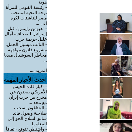
هوية
-
رئيسة القومي للمرأة
توجه التحية لمنتخب
مصر للناشئات لكرة
الي ...
-
“هيومن رايتس”: قتل
إسرائيل للصحافية آمال
خليل جريمة حرب
-
النائب ميشيل الجمل:
مشروع قانون مواجهة
مخاطر السوشيال ميديا
...
المزيد.....
احدث الأخبار المهمة
-
-كبار قادة الجيش
الأمريكي يبحثون عن
مخرج من حرب إيران
مع محد ...
-
البنتاغون يسحب
صلاحية وصول قائد
سابق لسلاح الجو إلى
المعلوما ...
-
واشنطن تتوقع -اتفاقاً