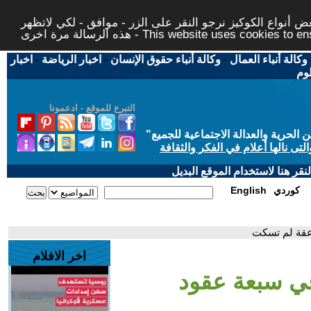
 أنواع الكوكيز نرجو النقر على الزر - موافق - لكي لاتظهر
This website uses cookies to ensure you ge
وكالة أنباء العمال
-
وكالة أنباء حقوق الإنسان
-
اخبار الرياضة
-
اخبار
لوم
التبرع للموقع - ادعمونا
حرية والعدالة الاجتماعية للجميع
"
تى نالها أعلام في الفكر والثقافة
قر هنا لاستخدام الموقع البديل
كوردي
English
اعقة لم تسكت
اخر الافلام
في سبعة عقود