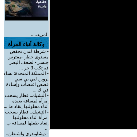
المزيد.....
وكالة أنباء المرأة
-
شرطة لندن تخفض
مستوى خطر -مفترس
جنسي- لضعف البصر
فيرتكب 3 جر ...
-
المملكة المتحدة: نساء
يروين لبي بي سي
قصص اغتصاب وإساءة
في ك ...
-
التشيك.. قطار يسحب
امرأة لمسافة بعيدة
أثناء محاولتها إنقاذ ط ...
-
التشيك.. قطار يسحب
امرأة أثناء محاولتها
إنقاذ طفلها لمسافة ب
...
-
ديشاوندري واشنطن..