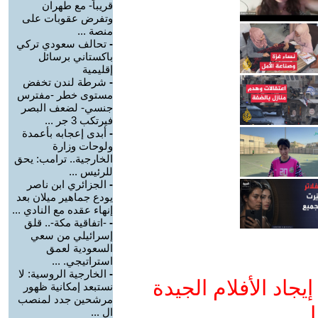
قريباً- مع طهران
وتفرض عقوبات على
منصة ...
-
تحالف سعودي تركي
باكستاني برسائل
إقليمية
-
شرطة لندن تخفض
مستوى خطر -مفترس
جنسي- لضعف البصر
فيرتكب 3 جر ...
-
أبدى إعجابه بأعمدة
ولوحات وزارة
الخارجية.. ترامب: يحق
للرئيس ...
-
الجزائري ابن ناصر
يودع جماهير ميلان بعد
إنهاء عقده مع النادي ...
-
-اتفاقية مكة-.. قلق
إسرائيلي من سعي
السعودية لعمق
استراتيجي. ...
-
الخارجية الروسية: لا
جاد الأفلام الجيدة
نستبعد إمكانية ظهور
مرشحين جدد لمنصب
ا
ال ...