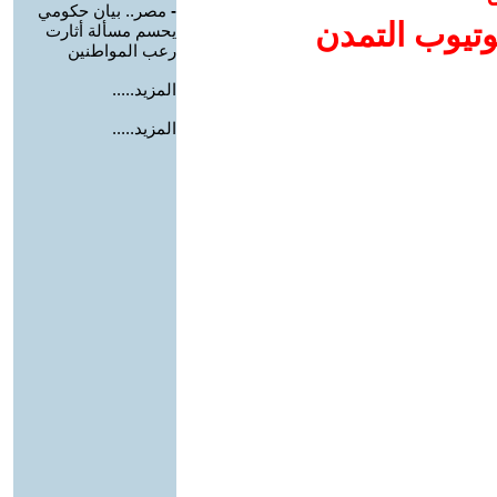
-
مصر.. بيان حكومي
وتيوب التمدن
يحسم مسألة أثارت
رعب المواطنين
المزيد.....
المزيد.....