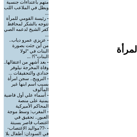
متهم باعتداءات جنسية
وبطل في الملاعب اللب
...
-
رئيسة القومي للمرأة
تتوجه بالشكر لمحافظ
كفر الشيخ لدعمه الصي
...
-
عزيزي عمرو دياب..
من أين جئت بصورة
لمرأة
البنات في “لولا
البنات”؟! ...
-
بعد أشهرٍ من اعتقالها..
وفاة المخرجة نيلوفر
حدادي والتحقيقات ...
-
النرويج.. سجن امرأة
بسبب اسم ابنها غير
المألوف
-
أسماء علي أول قاضية
يمنية على منصة
المحاكم الأميركية
-
المغرب: وسط موجة
العبور.. تحقيق في
اغتصاب قاصر بسبتة
-
-??مواليد الاغتصاب-
في السودان: أطفال بلا