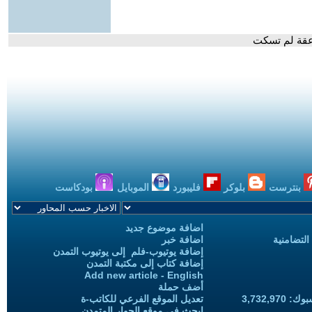
اعقة لم تسكت
بنترست
بلوكر
فليبورد
الموبايل
بودكاست
اضافة موضوع جديد
التضامنية
اضافة خبر
إضافة يوتيوب-فلم إلى يوتيوب التمدن
إضافة كتاب إلى مكتبة التمدن
Add new article - English
أضف حملة
3,732,97
تعديل الموقع الفرعي للكاتب-ة
ابحث في موقع الحوار المتمدن