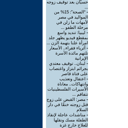
حسيّان بعد توقيف زوجه
...
-
“الصحة”: 15% من
المواليد في مصر
لأمهات ما زلن في
مرحلة الطفو ...
-
ليبيا: تنديد واسع
بمقطع فيديو يظهر جلد
امرأة علنا بتهمة الزن ...
-
أثرياء فقراء.. الأسعار
تلتهم مائدة الأسرة
الإيرانية
-
لبنان.. توقيف معتدي
بجرائم ابتزاز واغتصاب
على فتاة قاصر
-
اعتقال وتعذيب
وانتهاكات.. معاناة
الأسيرات الفلسطينيات
تتفاقم ...
-
مصر: القبض على زوج
قتل زوجته خنقًا في دار
السلام
-
مناشدات عاجلة لإنقاذ
الطفلة مسك ونقلها
للعلاج خارج غزة