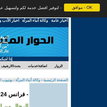
موافق - OK
لتوفير افضل خدمة لكم ولتسهيل عملي
أخبار عامة
-
وكالة أنباء المرأة
-
اخبار الأدب و
الموقع
يسارية
"من أج
حاز ال
إذا لديك
الزوار
اضافة/خدمات
بحث/الارشيف
الصفحة الرئيسية
-
وكالة أنباء المرأة
-
يوتيوب ا
- فرانس 24
الرجال من ال