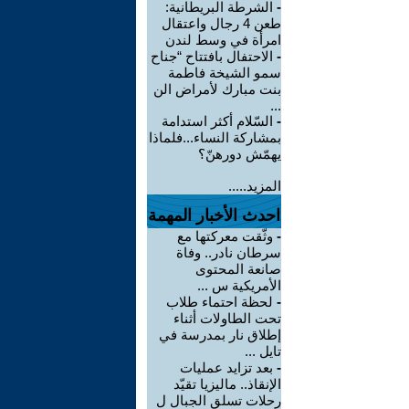
-
الشرطة البريطانية:
طعن 4 رجال واعتقال
امرأة في وسط لندن
-
الاحتفال بافتتاح “جناح
سمو الشيخة فاطمة
بنت مبارك لأمراض الن
...
-
السّلام أكثر استدامة
بمشاركة النساء...فلماذا
يهمّش دورهنّ؟
المزيد.....
احدث الأخبار المهمة
-
وثّقت معركتها مع
سرطان نادر.. وفاة
صانعة المحتوى
الأمريكية س ...
-
لحظة احتماء طلاب
تحت الطاولات أثناء
إطلاق نار بمدرسة في
تايل ...
-
بعد تزايد عمليات
الإنقاذ.. ماليزيا تقيّد
رحلات تسلق الجبال ل