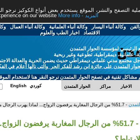
ة التصفح والنشر، الموقع يستخدم بعض أنواع الكوكيز نرجو النق
More info - المزيد
experience on our website
الفن
-
وكالة أنباء اليسار
-
وكالة أنباء العلمانية
-
وكالة أنباء العمال
-
وكا
الاقتصاد
-
اخبار الطب والعلوم
 الرئيسي لمؤسسة الحوار المتمدن
، علمانية، ديمقراطية، تطوعية وغير ربحية
ل مجتمع مدني علماني ديمقراطي حديث يضمن الحرية والعدالة الاجتم
حوار المتمدن على جائزة ابن رشد للفكر الحر والتى نالها أعلام في الفك
م مشاكل تقنية في تصفح الحوار المتمدن نرجو النقر هنا لاستخدام الموقع
كوردي
English
الاخبار
مراكز
الحوار المتمدن
لتمدن
- 51.7% من الرجال المغاربة يرفضون الزواج... لماذا يهرب الرجال من الارتباط؟
- 51.7% من الرجال المغاربة يرفضون الزواج.
ارتباط؟