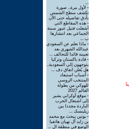
...
-
لأول مرة.. صورة
تكشف سطح الشمس
بأدق تفاصيله حتى الآن
-
هذه المقاطع التي
أشعلت فتيل عبور سبتة
الجماعي بعد انتشارها
ب ...
-
ماذا نعلم عن السعودي
عبدالله الشهري بعد
تعيينه قائدا للتحالف ...
-
قادة باكستان وتركيا
يتوجهون إلى السعودية..
هل يُعلن اتفاق دف ...
-
أسباب استبعاد
المنتخب الروسي
ا
للهوكي من بطولة
العالم 2027
-
موقع أوكراني يشير
إلى اشتعال الحرب
الباردة مجددا بين
زيلينسك ...
-
بوتين يبحث مع محمد
بن زايد آل نهيان هاتفيا
الوضع في منطقة ال ...