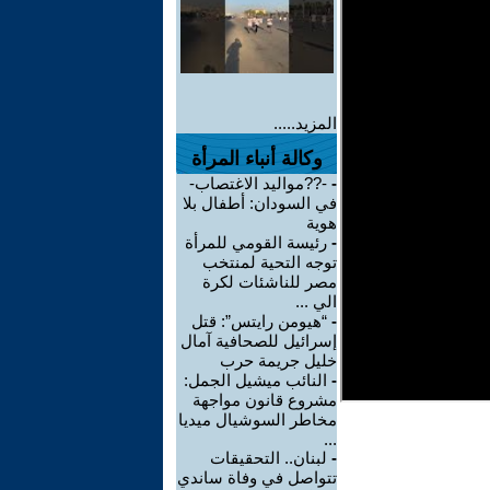
المزيد.....
وكالة أنباء المرأة
-
-??مواليد الاغتصاب-
في السودان: أطفال بلا
هوية
-
رئيسة القومي للمرأة
توجه التحية لمنتخب
مصر للناشئات لكرة
الي ...
-
“هيومن رايتس”: قتل
إسرائيل للصحافية آمال
خليل جريمة حرب
-
النائب ميشيل الجمل:
مشروع قانون مواجهة
مخاطر السوشيال ميديا
...
-
لبنان.. التحقيقات
تتواصل في وفاة ساندي