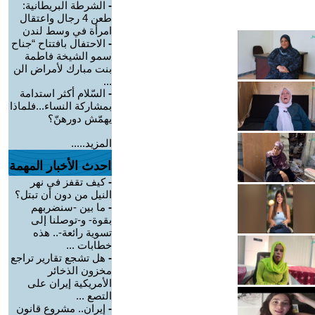
-
الشرطة البريطانية:
طعن 4 رجال واعتقال
امرأة في وسط لندن
-
الاحتفال بافتتاح “جناح
سمو الشيخة فاطمة
بنت مبارك لأمراض الن
...
-
السّلام أكثر استدامة
بمشاركة النساء...فلماذا
يهمّش دورهنّ؟
المزيد.....
احدث الأخبار المهمة
-
كيف تقفز في نهر
النيل من دون أن تبتل؟
-
ما بين -سنضربهم
بقوة- و-توصلنا إلى
تسوية رائعة-.. هذه
خطابات ...
-
هل تشجع تقارير تراجع
مخزون الذخائر
الأمريكية إيران على
التصع ...
-
إيران.. مشروع قانون