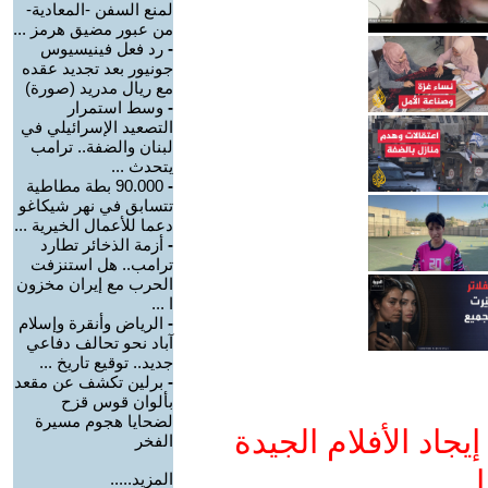
لمنع السفن -المعادية-
من عبور مضيق هرمز ...
-
رد فعل فينيسيوس
جونيور بعد تجديد عقده
مع ريال مدريد (صورة)
-
وسط استمرار
التصعيد الإسرائيلي في
لبنان والضفة.. ترامب
يتحدث ...
-
90.000 بطة مطاطية
تتسابق في نهر شيكاغو
دعما للأعمال الخيرية ...
-
أزمة الذخائر تطارد
ترامب.. هل استنزفت
الحرب مع إيران مخزون
ا ...
-
الرياض وأنقرة وإسلام
آباد نحو تحالف دفاعي
جديد.. توقيع تاريخ ...
-
برلين تكشف عن مقعد
بألوان قوس قزح
لضحايا هجوم مسيرة
جاد الأفلام الجيدة
الفخر
ا
المزيد.....