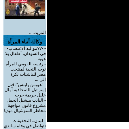
المزيد.....
وكالة أنباء المرأة
-
-??مواليد الاغتصاب-
في السودان: أطفال بلا
هوية
-
رئيسة القومي للمرأة
توجه التحية لمنتخب
مصر للناشئات لكرة
الي ...
-
“هيومن رايتس”: قتل
إسرائيل للصحافية آمال
خليل جريمة حرب
-
النائب ميشيل الجمل:
مشروع قانون مواجهة
مخاطر السوشيال ميديا
...
-
لبنان.. التحقيقات
تتواصل في وفاة ساندي