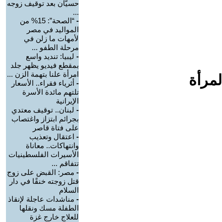
حسيّان بعد توقيف زوجه
...
-
“الصحة”: 15% من
المواليد في مصر
لأمهات ما زلن في
مرحلة الطفو ...
-
ليبيا: تنديد واسع
بمقطع فيديو يظهر جلد
امرأة علنا بتهمة الزن ...
لمرأة
-
أثرياء فقراء.. الأسعار
تلتهم مائدة الأسرة
الإيرانية
-
لبنان.. توقيف معتدي
بجرائم ابتزاز واغتصاب
على فتاة قاصر
-
اعتقال وتعذيب
وانتهاكات.. معاناة
الأسيرات الفلسطينيات
تتفاقم ...
-
مصر: القبض على زوج
قتل زوجته خنقًا في دار
السلام
-
مناشدات عاجلة لإنقاذ
الطفلة مسك ونقلها
للعلاج خارج غزة