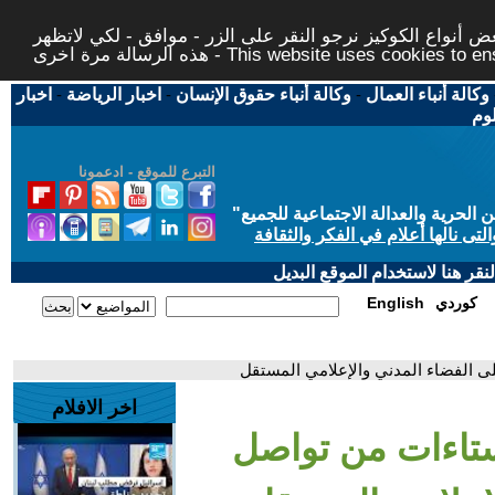
 أنواع الكوكيز نرجو النقر على الزر - موافق - لكي لاتظهر
This website uses cookies to ensure you ge
وكالة أنباء العمال
-
وكالة أنباء حقوق الإنسان
-
اخبار الرياضة
-
اخبار
لوم
التبرع للموقع - ادعمونا
حرية والعدالة الاجتماعية للجميع
"
تى نالها أعلام في الفكر والثقافة
قر هنا لاستخدام الموقع البديل
كوردي
English
ى الفضاء المدني والإعلامي المستقل
اخر الافلام
تاءات من تواصل