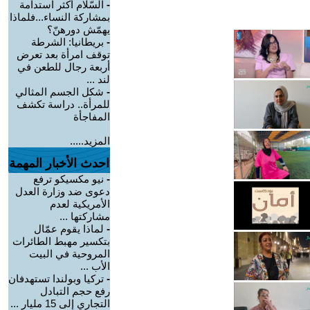
-
السّلام أكثر استدامة
بمشاركة النساء...فلماذا
يهمّش دورهنّ؟
-
بريطانيا: الشرطة
توقف امرأة بعد تعرض
أربعة رجال للطعن في
لند ...
-
شكل الجسم المثالي
للمرأة.. دراسة تكشف
المفاجأة
المزيد.....
احدث الأخبار المهمة
-
نيو مكسيكو ترفع
دعوى ضد وزارة العدل
الأمريكية لعدم
مشاركتها ...
-
لماذا يقوم عمّال
بتكسير مهبط الطائرات
المروحية في البيت
الأب ...
-
تركيا وبولندا تستهدفان
رفع حجم التبادل
التجاري إلى 15 مليار ...