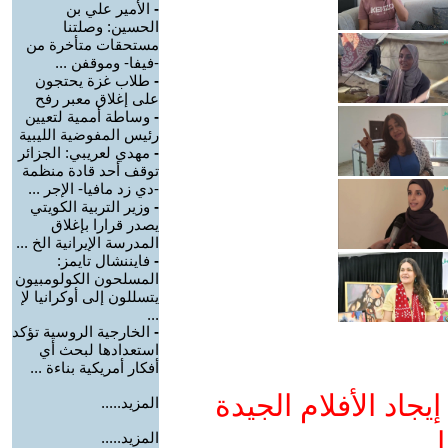
-
الأمير علي بن
الحسين: وصلتنا
مستحقات متأخرة من
-فيفا- وموقفن ...
-
طلاب غزة يحتجون
على إغلاق معبر رفح
-
وساطة أممية لتعيين
رئيس المفوضية الليبية
-
مهدي لعريبي: الجزائر
توقف أحد قادة منظمة
-دي زد مافيا- الإجر ...
-
وزير التربية الكويتي
يصدر قرارا بإغلاق
المدرسة الإيرانية الخ ...
-
فايننشال تايمز:
المسلحون الكولومبيون
يتسللون إلى أوكرانيا لإ
...
-
الخارجية الروسية تؤكد
استعدادها لبحث أي
أفكار أمريكية بناءة ...
جاد الأفلام الجيدة
المزيد.....
ا
المزيد.....