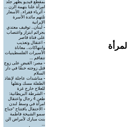
بمقطع فيديو يظهر جلد
امرأة علنا بتهمة الزن ...
-
أثرياء فقراء.. الأسعار
تلتهم مائدة الأسرة
الإيرانية
-
لبنان.. توقيف معتدي
بجرائم ابتزاز واغتصاب
على فتاة قاصر
-
اعتقال وتعذيب
لمرأة
وانتهاكات.. معاناة
الأسيرات الفلسطينيات
تتفاقم ...
-
مصر: القبض على زوج
قتل زوجته خنقًا في دار
السلام
-
مناشدات عاجلة لإنقاذ
الطفلة مسك ونقلها
للعلاج خارج غزة
-
الشرطة البريطانية:
طعن 4 رجال واعتقال
امرأة في وسط لندن
-
الاحتفال بافتتاح “جناح
سمو الشيخة فاطمة
بنت مبارك لأمراض الن
...