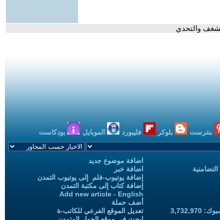
الشغف والتحدي
بنترست
بلوكر
فليبورد
الموبايل
بودكاست
اضافة موضوع جديد
التضامنية
اضافة خبر
إضافة يوتيوب-فلم إلى يوتيوب التمدن
إضافة كتاب إلى مكتبة التمدن
Add new article - English
أضف حملة
3,732,97
تعديل الموقع الفرعي للكاتب-ة
ابحث في موقع الحوار المتمدن