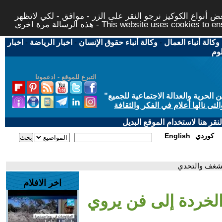
 أنواع الكوكيز نرجو النقر على الزر - موافق - لكي لاتظهر
This website uses cookies to ensure you ge
وكالة أنباء العمال
-
وكالة أنباء حقوق الإنسان
-
اخبار الرياضة
-
اخبار
لوم
التبرع للموقع - ادعمونا
حرية والعدالة الاجتماعية للجميع
"
تى نالها أعلام في الفكر والثقافة
قر هنا لاستخدام الموقع البديل
كوردي
English
الشغف والتحدي
اخر الافلام
الخردة إلى فن يروي