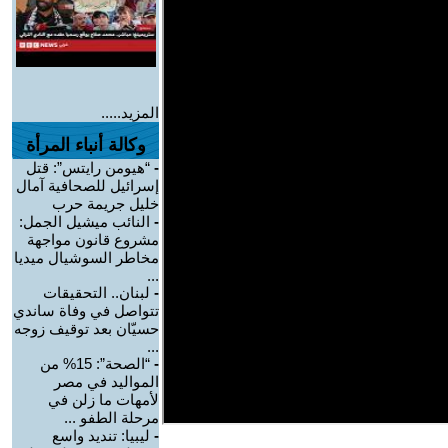
المزيد.....
وكالة أنباء المرأة
-
“هيومن رايتس”: قتل
إسرائيل للصحافية آمال
خليل جريمة حرب
-
النائب ميشيل الجمل:
مشروع قانون مواجهة
مخاطر السوشيال ميديا
...
-
لبنان.. التحقيقات
تتواصل في وفاة ساندي
حسيّان بعد توقيف زوجه
...
-
“الصحة”: 15% من
المواليد في مصر
لأمهات ما زلن في
مرحلة الطفو ...
-
ليبيا: تنديد واسع