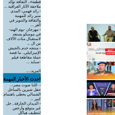
قطعة».. الثقافة تؤكد
ملاحقة الآثار العراقية ...
-
رائد فهمي: المدى
منبر رائد للمهنية
والثقافة والتنوير في
العر ...
-
مهرجان -يوم الهند-
في موسكو يستعد
لاستقبال مئات الآلاف
من ال ...
-
منتجه خدم بالجيش
الإسرائيلي.. ما قصة
حملة مقاطعة فيلم
-سبايد ...
المزيد.....
احدث الأخبار المهمة
-
-كلنا صوت مصر-..
حفل شيرين بالساحل
الشمالي يحظى باهتمام
كبير ...
-
الديدان الخارقة.. حل
غير متوقع وأرخص
لتنظيف هياكل