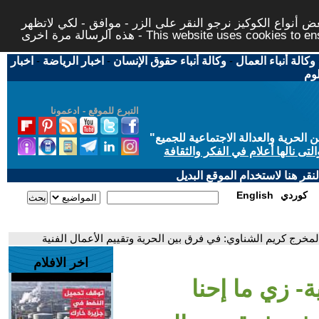
 أنواع الكوكيز نرجو النقر على الزر - موافق - لكي لاتظهر
This website uses cookies to ensure you ge
وكالة أنباء العمال
-
وكالة أنباء حقوق الإنسان
-
اخبار الرياضة
-
اخبار
لوم
التبرع للموقع - ادعمونا
حرية والعدالة الاجتماعية للجميع
"
تى نالها أعلام في الفكر والثقافة
قر هنا لاستخدام الموقع البديل
كوردي
English
المخرج كريم الشناوي: في فرق بين الحرية وتقييم الأعمال الفنية
اخر الافلام
- زي ما إحنا