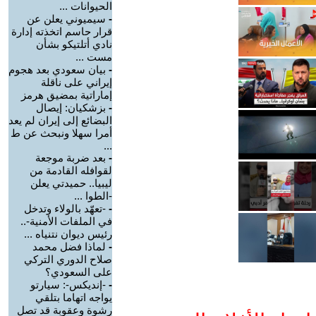
الحيوانات ...
-
سيميوني يعلن عن
قرار حاسم اتخذته إدارة
نادي أتلتيكو بشأن
مست ...
-
بيان سعودي بعد هجوم
إيراني على ناقلة
إماراتية بمضيق هرمز
-
بزشكيان: إيصال
البضائع إلى إيران لم يعد
أمرا سهلا ونبحث عن ط
...
-
بعد ضربة موجعة
لقوافله القادمة من
ليبيا.. حميدتي يعلن
-الطوا ...
-
-تعهّد بالولاء وتدخل
في الملفات الأمنية-..
رئيس ديوان نتنياه ...
-
لماذا فضل محمد
صلاح الدوري التركي
على السعودي؟
-
-إنديكس-: سيارتو
يواجه اتهاما بتلقي
رشوة وعقوبة قد تصل