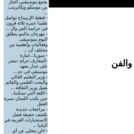
يجمع موسيقيي الجاز
من موسكو ويكاترينب
...
-
قطط الإرميتاج تواصل
تقليدا عمره ثلاثة قرون
في حراسة الفن وال ...
-
مهرجان مالمو ينطلق
اليوم بموسيقى
وفعاليات وأطعمة من
مختلف أن ...
-
سوريا...عبارة
-المعازف حرام- تنشر
والفن
على جدار معهد
موسيقي في دم ...
-
وزير التعليم العالي
والبحث العلمي والقائم
بعمل وزير الثقافة ...
-
اللغة التي تسكننا..
حين يكتب اللسان سيرة
العقل
-
مراجعات جديدة
تكشف حقيقة فشل
الاستخبارات الغربية في
ألبانيا ...
-
«لن نتخلى عن أي