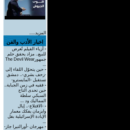
المزيد.....
اخبار الأدب والفن
-
أزياء الفيلم تُعرض
للبيع.. مزاد يحقق حلم
جمهورThe Devil Wear
...
-
حين يتحوّل اللقاء إلى
-زحف بشري-.. دمشق
تستقبل -المايسترو-
-
فقيه في زمن الجباية..
حين تحدى التاج
السبكي سلطة
المماليك ود ...
-
-الاقتلاع-.. إيال
وايزمان يفكك معمار
الإبادة الإسرائيلية بفل
...
-
مهرجان -أورالتيرا جاز-