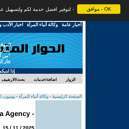
موافق - OK
لتوفير افضل خدمة لكم ولتسهيل عملي
أخبار عامة
-
وكالة أنباء المرأة
-
اخبار الأدب و
الموقع
يسارية
"من أج
حاز ال
إذا لديك
الزوار
اضافة/خدمات
بحث/الارشيف
الصفحة الرئيسية
-
وكالة أنباء المرأة
-
يوتيوب ا
- Jinha Agency
2025 / 11 / 15