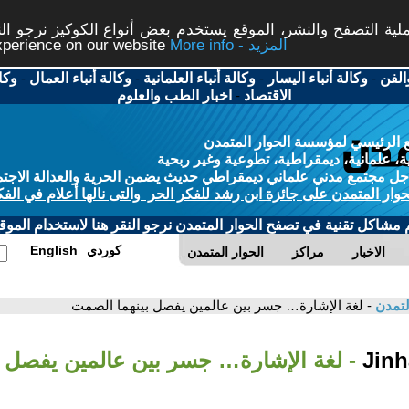
ة التصفح والنشر، الموقع يستخدم بعض أنواع الكوكيز نرجو النق
More info - المزيد
experience on our website
الفن
-
وكالة أنباء اليسار
-
وكالة أنباء العلمانية
-
وكالة أنباء العمال
-
وكا
الاقتصاد
-
اخبار الطب والعلوم
 الرئيسي لمؤسسة الحوار المتمدن
، علمانية، ديمقراطية، تطوعية وغير ربحية
ل مجتمع مدني علماني ديمقراطي حديث يضمن الحرية والعدالة الاجتم
حوار المتمدن على جائزة ابن رشد للفكر الحر والتى نالها أعلام في الفك
م مشاكل تقنية في تصفح الحوار المتمدن نرجو النقر هنا لاستخدام الموقع
كوردي
English
الاخبار
مراكز
الحوار المتمدن
لتمدن
- لغة الإشارة… جسر بين عالمين يفصل بينهما الصمت
- لغة الإشارة… جسر بين عالمين يفصل 