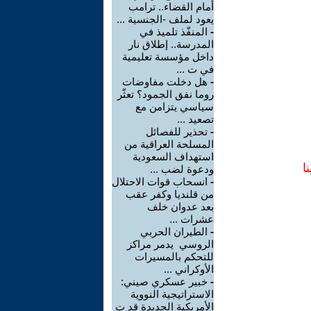
أمام القضاء.. ترامب
يعود لملف -الجنسية ...
-
المنفّذ تلميذ في
المدرسة.. إطلاق نار
داخل مؤسسة تعليمية
في ت ...
-
هل دخلت مفاوضات
روما نفق الجمود؟ تعثّر
سياسي يتزامن مع
تصعيد ...
-
تحذير للفصائل
المسلحة العراقية من
استهداف السعودية
ا
ودعوة لضب ...
-
انسحاب قوات الاحتلال
من قلنديا وكفر عقب
بعد عدوان خلف
عشرات ...
-
الطيران الحربي
الروسي يدمر مراكز
للتحكم بالمسيرات
الأوكراني ...
-
خبير عسكري صيني:
الاستراتيجية النووية
الأمريكية الجديدة قد ت