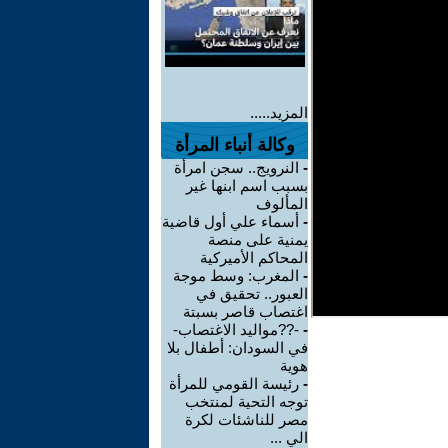
المزيد.....
وكالة أنباء المرأة
-
النرويج.. سجن امرأة
بسبب اسم ابنها غير
المألوف
-
أسماء علي أول قاضية
يمنية على منصة
المحاكم الأميركية
-
المغرب: وسط موجة
العبور.. تحقيق في
اغتصاب قاصر بسبتة
-
-??مواليد الاغتصاب-
في السودان: أطفال بلا
هوية
-
رئيسة القومي للمرأة
توجه التحية لمنتخب
مصر للناشئات لكرة
الي ...