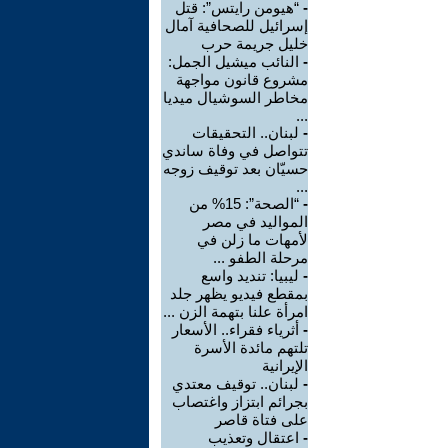
-
“هيومن رايتس”: قتل
إسرائيل للصحافية آمال
خليل جريمة حرب
-
النائب ميشيل الجمل:
مشروع قانون مواجهة
مخاطر السوشيال ميديا
...
-
لبنان.. التحقيقات
تتواصل في وفاة ساندي
حسيّان بعد توقيف زوجه
...
-
“الصحة”: 15% من
المواليد في مصر
لأمهات ما زلن في
مرحلة الطفو ...
-
ليبيا: تنديد واسع
بمقطع فيديو يظهر جلد
امرأة علنا بتهمة الزن ...
-
أثرياء فقراء.. الأسعار
تلتهم مائدة الأسرة
الإيرانية
-
لبنان.. توقيف معتدي
بجرائم ابتزاز واغتصاب
على فتاة قاصر
-
اعتقال وتعذيب