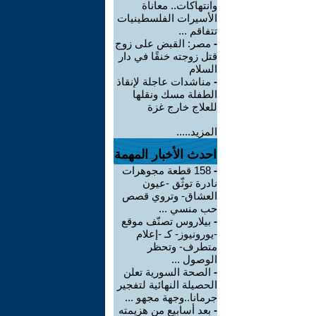
وانتهاكات.. معاناة
الأسيرات الفلسطينيات
تتفاقم ...
-
مصر: القبض على زوج
قتل زوجته خنقًا في دار
السلام
-
مناشدات عاجلة لإنقاذ
الطفلة مسك ونقلها
للعلاج خارج غزة
المزيد.....
احدث الأخبار المهمة
-
158 قطعة مجوهرات
نادرة توثّق -عيون
العشاق- وتروي قصص
حب منسي ...
-
بيلاروس تصنّف موقع
-يورونيوز- كـ -إعلام
متطرف- وتحظر
الوصول ...
-
الصحة السورية تعلن
الحصيلة النهائية لتفجير
جرمانا..وجهة مجهو ...
-
بعد أسابيع من هزيمته