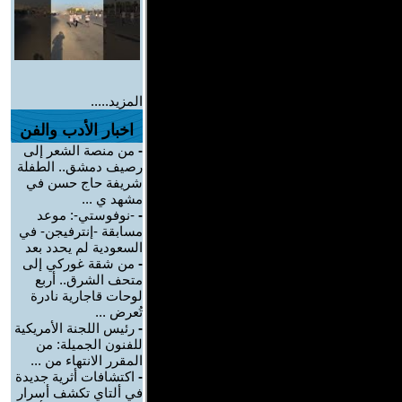
المزيد.....
اخبار الأدب والفن
-
من منصة الشعر إلى
رصيف دمشق.. الطفلة
شريفة حاج حسن في
مشهد ي ...
-
-نوفوستي-: موعد
مسابقة -إنترفيجن- في
السعودية لم يحدد بعد
-
من شقة غوركي إلى
متحف الشرق.. أربع
لوحات قاجارية نادرة
تُعرض ...
-
رئيس اللجنة الأمريكية
للفنون الجميلة: من
المقرر الانتهاء من ...
-
اكتشافات أثرية جديدة
في ألتاي تكشف أسرار