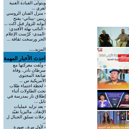
ويتولى القيادة الفنية
لفري ...
-
منزل الفنان الروسي
ريبين -بيناتي- يفتح
أبوابه للزوار قبل اكت ...
-
النائب نهلة الأفندي:
-المدى- كرّست الإعلام
الحر ورسخت ثقافة ...
المزيد.....
احدث الأخبار المهمة
-
وثّقت معركتها مع
سرطان نادر.. وفاة
صانعة المحتوى
الأمريكية س ...
-
لحظة احتماء طلاب
تحت الطاولات أثناء
إطلاق نار بمدرسة في
تايل ...
-
بعد تزايد عمليات
الإنقاذ.. ماليزيا تقيّد
رحلات تسلق الجبال ل
...
-
لأول مرة.. صورة