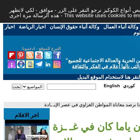
 أنواع الكوكيز نرجو النقر على الزر - موافق - لكي لاتظهر
This website uses cookies to ensure you ge
وكالة أنباء العمال
-
وكالة أنباء حقوق الإنسان
-
اخبار الرياضة
-
اخبار
لوم
التبرع للموقع - ادعمونا
حرية والعدالة الاجتماعية للجميع
"
تى نالها أعلام في الفكر والثقافة
قر هنا لاستخدام الموقع البديل
كوردي
English
نا نرصد معاناة المواطن الغزاوي في عصر الإبـ ـادة
اخر الافلام
 ياما كان في غـ ـزة