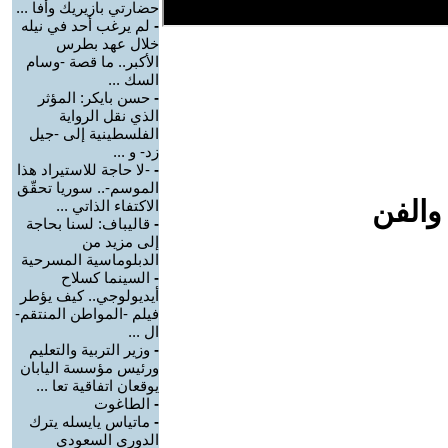
حضارتي بازيريك وأفا ...
-
لم يرغب أحد في نيله
خلال عهد بطرس
الأكبر.. ما قصة -وسام
السك ...
-
حسن بايكر: المؤثر
الذي نقل الرواية
الفلسطينية إلى -جيل
زد- و ...
-
-لا حاجة للاستيراد هذا
الموسم-.. سوريا تحقّق
والفن
الاكتفاء الذاتي ...
-
قاليباف: لسنا بحاجة
إلى مزيد من
الدبلوماسية المسرحية
-
السينما كسلاح
أيديولوجي.. كيف يؤطر
فيلم -المواطن المنتقم-
ال ...
-
وزير التربية والتعليم
ورئيس مؤسسة اليابان
يوقعان اتفاقية تعا ...
-
الطاغوت
-
ماتياس يايسله يترك
الدوري السعودي