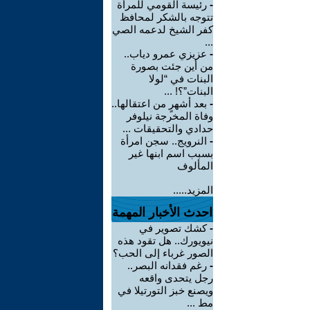
-
رئيسة القومي للمرأة
تتوجه بالشكر لمحافظ
كفر الشيخ لدعمه الصي
...
-
عزيزي عمرو دياب..
من أين جئت بصورة
البنات في “لولا
البنات”؟! ...
-
بعد أشهرٍ من اعتقالها..
وفاة المخرجة نيلوفر
حدادي والتحقيقات ...
-
النرويج.. سجن امرأة
بسبب اسم ابنها غير
المألوف
المزيد.....
احدث الأخبار المهمة
-
كشك تصوير في
نيويورك.. هل تقود هذه
الصور غرباء إلى الحب؟
-
رغم فقدانه البصر..
رجل يتحدى واقعه
ويصنع خبز التورتيلا في
مط ...