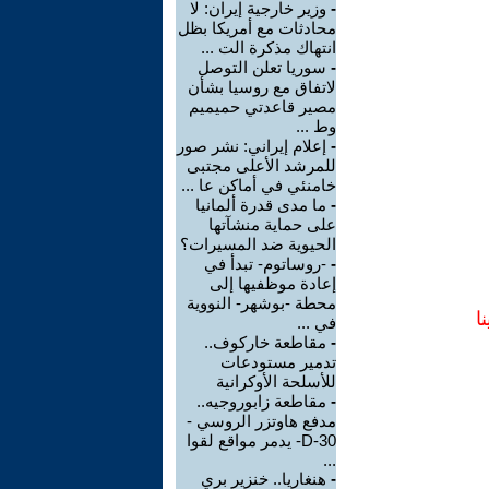
-
وزير خارجية إيران: لا
محادثات مع أمريكا بظل
انتهاك مذكرة الت ...
-
سوريا تعلن التوصل
لاتفاق مع روسيا بشأن
مصير قاعدتي حميميم
وط ...
-
إعلام إيراني: نشر صور
للمرشد الأعلى مجتبى
خامنئي في أماكن عا ...
-
ما مدى قدرة ألمانيا
على حماية منشآتها
الحيوية ضد المسيرات؟
-
-روساتوم- تبدأ في
إعادة موظفيها إلى
محطة -بوشهر- النووية
ا
في ...
-
مقاطعة خاركوف..
تدمير مستودعات
للأسلحة الأوكرانية
-
مقاطعة زابوروجيه..
مدفع هاوتزر الروسي -
D-30- يدمر مواقع لقوا
...
-
هنغاريا.. خنزير بري