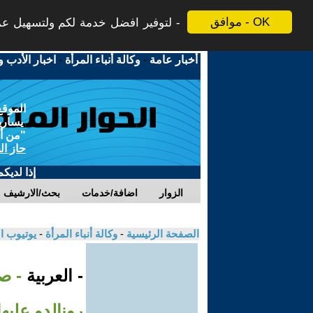
موافق - OK
لتوفير افضل خدمة لكم ولتسهيل عملي
أخبار عامة
-
وكالة أنباء المرأة
-
اخبار الأدب و
الموقع
يسارية
"من أج
حاز ال
إذا لديك
الزوار
اضافة/خدمات
بحث/الارشيف
الصفحة الرئيسية
-
وكالة أنباء المرأة
-
يوتيوب ا
- العربية
- ص
رونالدو عليها