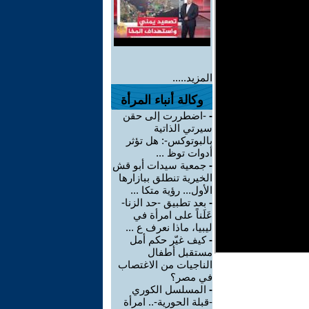
المزيد.....
وكالة أنباء المرأة
-
-اضطررت إلى حقن
سيرتي الذاتية
بالبوتوكس-: هل تؤثر
أدوات توظ ...
-
جمعية سيدات أبو قش
الخيرية تنطلق ببازارها
الأول... رؤية متكا ...
-
بعد تطبيق -حد الزنا-
عَلَناً على امرأة في
ليبيا، ماذا نعرف ع ...
-
كيف غيّر حكم أمل
مستقبل أطفال
الناجيات من الاغتصاب
في مصر؟
-
المسلسل الكوري
-قبلة الحورية-.. امرأة