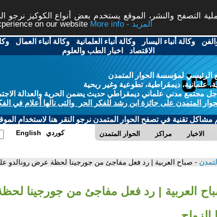
ة التصفح والنشر، الموقع يستخدم بعض أنواع الكوكيز نرجو النق
More info - المزيد
experience on our website
الفن
-
وكالة أنباء اليسار
-
وكالة أنباء العلمانية
-
وكالة أنباء العمال
-
وكا
الاقتصاد
-
اخبار الطب والعلوم
 الرئيسي لمؤسسة الحوار المتمدن
، علمانية، ديمقراطية، تطوعية وغير ربحية
ل مجتمع مدني علماني ديمقراطي حديث يضمن الحرية والعدالة الاجتم
حوار المتمدن على جائزة ابن رشد للفكر الحر والتى نالها أعلام في الفك
م مشاكل تقنية في تصفح الحوار المتمدن نرجو النقر هنا لاستخدام الموقع
كوردي
English
الاخبار
مراكز
الحوار المتمدن
لتمدن
- صباح العربية | رد فعل مفاجئ من جورجينا لحظة عرض رونالدو عليه
باح العربية | رد فعل مفاجئ من جورجينا لح
 الزواج