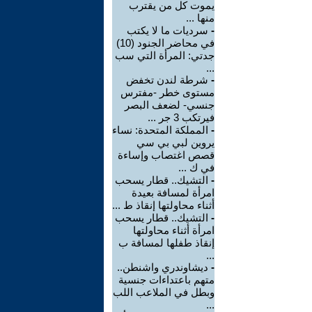
يموت كل من يقترب
منها ...
-
سرديات ما لا يكتب
في محاضر الجنود (10)
جدتي: المرأة التي سب
...
-
شرطة لندن تخفض
مستوى خطر -مفترس
جنسي- لضعف البصر
فيرتكب 3 جر ...
-
المملكة المتحدة: نساء
يروين لبي بي سي
قصص اغتصاب وإساءة
في ك ...
-
التشيك.. قطار يسحب
امرأة لمسافة بعيدة
أثناء محاولتها إنقاذ ط ...
-
التشيك.. قطار يسحب
امرأة أثناء محاولتها
إنقاذ طفلها لمسافة ب
...
-
ديشاوندري واشنطن..
متهم باعتداءات جنسية
وبطل في الملاعب اللب
...