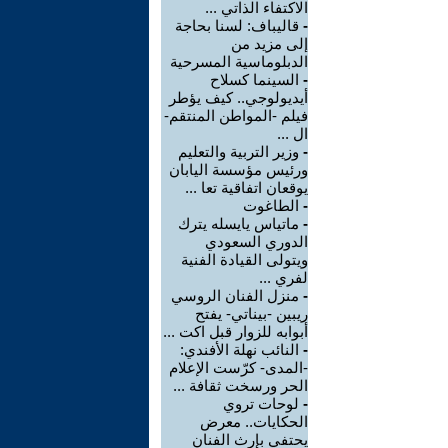
الاكتفاء الذاتي ...
-
قاليباف: لسنا بحاجة
إلى مزيد من
الدبلوماسية المسرحية
-
السينما كسلاح
أيديولوجي.. كيف يؤطر
فيلم -المواطن المنتقم-
ال ...
-
وزير التربية والتعليم
ورئيس مؤسسة اليابان
يوقعان اتفاقية تعا ...
-
الطاغوت
-
ماتياس يايسله يترك
الدوري السعودي
ويتولى القيادة الفنية
لفري ...
-
منزل الفنان الروسي
ريبين -بيناتي- يفتح
أبوابه للزوار قبل اكت ...
-
النائب نهلة الأفندي:
-المدى- كرّست الإعلام
الحر ورسخت ثقافة ...
-
لوحات تروي
الحكايات.. معرض
يحتفي بإرث الفنان