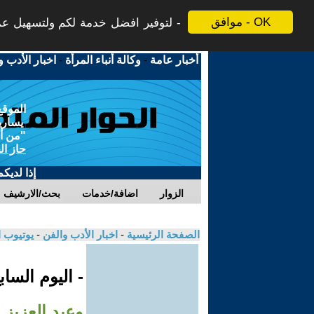
موافق - OK
لتوفير افضل خدمة لكم ولتسهيل عملي
أخبار عامة
-
وكالة أنباء المرأة
-
اخبار الأدب و
الموقع
يسارية
"من أج
حاز ال
إذا لديك
الزوار
اضافة/خدمات
بحث/الارشيف
الصفحة الرئيسية
-
اخبار الأدب والفن
-
يوتيوب 
- اليوم السا
وعبد العزيز