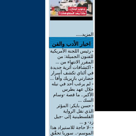
المزيد.....
اخبار الأدب والفن
-
رئيس اللجنة الأمريكية
للفنون الجميلة: من
المقرر الانتهاء من ...
-
اكتشافات أثرية جديدة
في ألتاي تكشف أسرار
حضارتي بازيريك وأفا ...
-
لم يرغب أحد في نيله
خلال عهد بطرس
الأكبر.. ما قصة -وسام
السك ...
-
حسن بايكر: المؤثر
الذي نقل الرواية
الفلسطينية إلى -جيل
زد- و ...
-
-لا حاجة للاستيراد هذا
الموسم-.. سوريا تحقّق