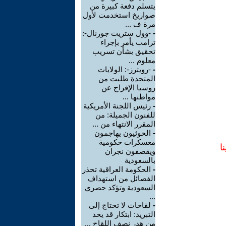
يتسلم دفعة كبيرة من
صواريخ استخدمت لأول
مرة ف ...
-
-وول ستريت جورنال-:
ترامب يأمر بإجراء
تحقيق بشأن تسريب
معلوم ...
-
-رويترز-: الولايات
المتحدة طلبت من
روسيا الإفراج عن
مواطنها ...
-
رئيس اللجنة الأمريكية
للفنون الجميلة: من
المقرر الانتهاء من ...
-
الحوثيون يهاجمون
معسكرات حكومية
ا
ويقصفون نجران
بالسعودية
-
الحكومة العراقية تحذر
الفصائل من استهداف
السعودية وتؤكد حصري
...
-
لقاحات لا تحتاج إلى
التبريد: ابتكار قد يحد
من هدر نصف اللقاح ...