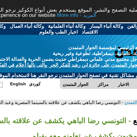
ة التصفح والنشر، الموقع يستخدم بعض أنواع الكوكيز نرجو النق
More info - المزيد
experience on our website
الفن
-
وكالة أنباء اليسار
-
وكالة أنباء العلمانية
-
وكالة أنباء العمال
-
وكا
الاقتصاد
-
اخبار الطب والعلوم
 الرئيسي لمؤسسة الحوار المتمدن
، علمانية، ديمقراطية، تطوعية وغير ربحية
ل مجتمع مدني علماني ديمقراطي حديث يضمن الحرية والعدالة الاجتم
حوار المتمدن على جائزة ابن رشد للفكر الحر والتى نالها أعلام في الفك
م مشاكل تقنية في تصفح الحوار المتمدن نرجو النقر هنا لاستخدام الموقع
كوردي
English
الاخبار
مراكز
الحوار المتمدن
التمدن
- التونسي رضا الباهي يكشف عن علاقته بالسينما المصرية وعبد ال
بع
- التونسي رضا الباهي يكشف عن علاقته بالس
 مخيون يكشف عن تعاونه معه بفيلم