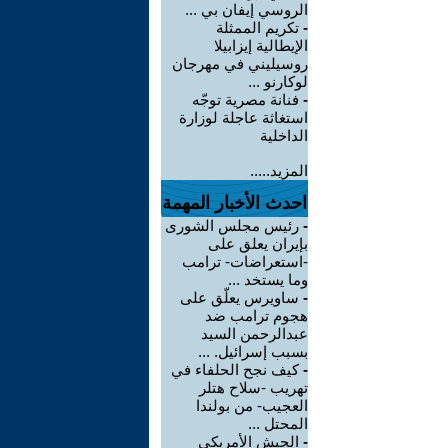
الروسي إيفان بي ...
-
تكريم الممثلة
الإيطالية إيزابيلا
روسيليني في مهرجان
لوكارنو ...
-
فنانة مصرية توجّه
استغاثة عاجلة لوزارة
الداخلية
المزيد.....
احدث الأخبار المهمة
-
رئيس مجلس الشورى
بإيران يعلق على
-استعراضات- ترامب
وما يستخد ...
-
ساويرس يعلّق على
هجوم ترامب ضد
عبدالرحمن السيد
بسبب إسرائيل. ...
-
كيف نجح الحلفاء في
تهريب -سلاح هتلر
العجيب- من بولندا
المحتل ...
-
الجيش الأمريكي