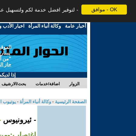
موافق - OK
لتوفير افضل خدمة لكم ولتسهيل عملي
أخبار عامة
-
وكالة أنباء المرأة
-
اخبار الأدب و
الموقع
يسارية
"من أج
حاز ال
إذا لديك
الزوار
اضافة/خدمات
بحث/الارشيف
الصفحة الرئيسية
-
وكالة أنباء المرأة
-
يوتيوب ا
- ئيرونيوس
-
اغتصاب:-من ل