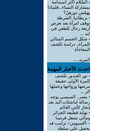
-
السّلام أكثر استدامة
بمشاركة النساء...فلماذا
يهمّش دورهنّ؟
-
بريطانيا: الشرطة
توقف امرأة بعد تعرض
أربعة رجال للطعن في
لند ...
-
شكل الجسم المثالي
للمرأة.. دراسة تكشف
المفاجأة
المزيد.....
احدث الأخبار المهمة
-
نور الغندور تكشف
للمرة الأولى حقيقة
مرضها وزواجها وعملها
الر ...
-
مصر.. السيسي يوجه
رسالة لناشئات اليد بعد
إنجاز كأس العالم
-
نهاية قطيعة الجزائر
ومالي تشغل فرنسا
-
-أكسيوس-: ترامب قد
يحصل على سلطة