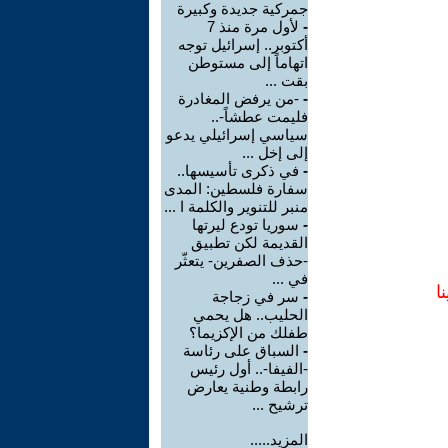
جمركية جديدة وكبيرة
-
لأول مرة منذ 7
أكتوبر.. إسرائيل توجه
اتهاماً إلى مستوطن
بقت ...
-
-من يرفض المغادرة
فليمت عطشاً-..
سياسي إسرائيلي يدعو
إلى إخل ...
-
في ذكرى تأسيسها..
سفارة فلسطين: المدى
منبر للتنوير والكلمة ا ...
-
سوريا تودع ليرتها
القديمة لكن تطبيق
-حذف الصفرين- يتعثّر
في ...
ا
-
سر في زجاجة
الحليب.. هل يحمي
طفلك من الإكزيما؟
-
السباق على رئاسة
-الفيفا-.. أول رئيس
رابطة وطنية يعارض
ترشيح ...
المزيد.....