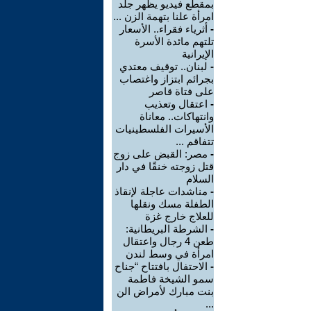
بمقطع فيديو يظهر جلد
امرأة علنا بتهمة الزن ...
-
أثرياء فقراء.. الأسعار
تلتهم مائدة الأسرة
الإيرانية
-
لبنان.. توقيف معتدي
بجرائم ابتزاز واغتصاب
على فتاة قاصر
-
اعتقال وتعذيب
وانتهاكات.. معاناة
الأسيرات الفلسطينيات
تتفاقم ...
-
مصر: القبض على زوج
قتل زوجته خنقًا في دار
السلام
-
مناشدات عاجلة لإنقاذ
الطفلة مسك ونقلها
للعلاج خارج غزة
-
الشرطة البريطانية:
طعن 4 رجال واعتقال
امرأة في وسط لندن
-
الاحتفال بافتتاح “جناح
سمو الشيخة فاطمة
بنت مبارك لأمراض الن
...