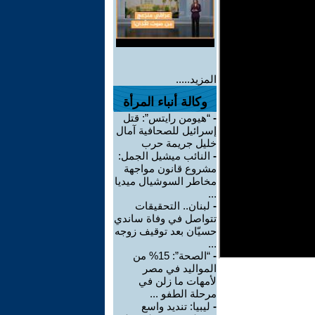
المزيد.....
وكالة أنباء المرأة
-
“هيومن رايتس”: قتل
إسرائيل للصحافية آمال
خليل جريمة حرب
-
النائب ميشيل الجمل:
مشروع قانون مواجهة
مخاطر السوشيال ميديا
...
-
لبنان.. التحقيقات
تتواصل في وفاة ساندي
حسيّان بعد توقيف زوجه
...
-
“الصحة”: 15% من
المواليد في مصر
لأمهات ما زلن في
مرحلة الطفو ...
-
ليبيا: تنديد واسع