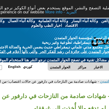
ة التصفح والنشر، الموقع يستخدم بعض أنواع الكوكيز نرجو النق
More info - المزيد
experience on our website
الفن
-
وكالة أنباء اليسار
-
وكالة أنباء العلمانية
-
وكالة أنباء العمال
-
وكا
الاقتصاد
-
اخبار الطب والعلوم
 الرئيسي لمؤسسة الحوار المتمدن
، علمانية، ديمقراطية، تطوعية وغير ربحية
ل مجتمع مدني علماني ديمقراطي حديث يضمن الحرية والعدالة الاجتم
حوار المتمدن على جائزة ابن رشد للفكر الحر والتى نالها أعلام في الفك
م مشاكل تقنية في تصفح الحوار المتمدن نرجو النقر هنا لاستخدام الموقع
كوردي
English
الاخبار
مراكز
الحوار المتمدن
لتمدن
- شهادات صادمة من النازحات في دارفور عن حالات اغتصاب:-من لم 
 شهادات صادمة من النازحات في دارفور عن 
م تدفع مالا أُخذت إلى غرفة!-