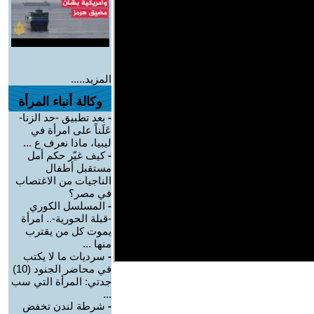
المزيد.....
وكالة أنباء المرأة
-
بعد تطبيق -حد الزنا-
عَلَناً على امرأة في
ليبيا، ماذا نعرف ع ...
-
كيف غيّر حكم أمل
مستقبل أطفال
الناجيات من الاغتصاب
في مصر؟
-
المسلسل الكوري
-قبلة الحورية-.. امرأة
يموت كل من يقترب
منها ...
-
سرديات ما لا يكتب
في محاضر الجنود (10)
جدتي: المرأة التي سب
...
-
شرطة لندن تخفض