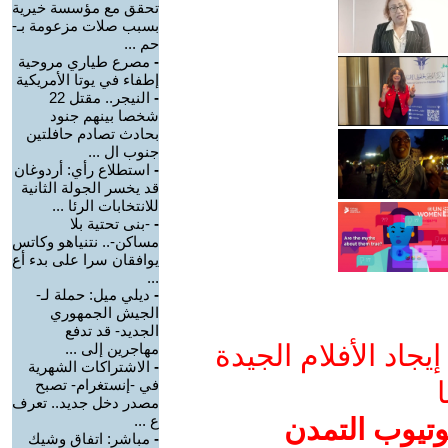
تحقق مع مؤسسة خيرية
بسبب صلات مزعومة بـ-
حم ...
-
مصرع طياري مروحية
إطفاء في يوتا الأمريكية
-
النيجر.. مقتل 22
شخصا بينهم جنود
بحادث تصادم حافلتين
جنوب ال ...
-
استطلاع رأي: أردوغان
قد يخسر الجولة الثانية
للانتخابات الرئا ...
-
-بنى تحتية بلا
مساكن-.. نتنياهو وكاتس
يوافقان سرا على بدء أع
...
-
ديلي ميل: حملة لـ-
الجيش الجمهوري
الجديد- قد تدفع
جاد الأفلام الجيدة
مهاجرين إلى ...
-
الاشتراكات الشهرية
ا
في -إنستغرام- تصبح
مصدر دخل جديد.. تعرف
ع ...
وتيوب التمدن
-
مباشر: اتفاق وشيك