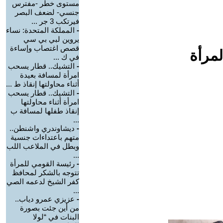
مستوى خطر -مفترس
جنسي- لضعف البصر
فيرتكب 3 جر ...
-
المملكة المتحدة: نساء
يروين لبي بي سي
قصص اغتصاب وإساءة
لمرأة
في ك ...
-
التشيك.. قطار يسحب
امرأة لمسافة بعيدة
أثناء محاولتها إنقاذ ط ...
-
التشيك.. قطار يسحب
امرأة أثناء محاولتها
إنقاذ طفلها لمسافة ب
...
-
ديشاوندري واشنطن..
متهم باعتداءات جنسية
وبطل في الملاعب اللب
...
-
رئيسة القومي للمرأة
تتوجه بالشكر لمحافظ
كفر الشيخ لدعمه الصي
...
-
عزيزي عمرو دياب..
من أين جئت بصورة
البنات في “لولا