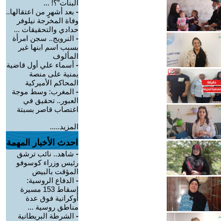
البنات”؟! ...
-
بعد أشهرٍ من اعتقالها..
وفاة المخرجة نيلوفر
حدادي والتحقيقات ...
-
النرويج.. سجن امرأة
بسبب اسم ابنها غير
المألوف
-
أسماء علي أول قاضية
يمنية على منصة
المحاكم الأميركية
-
المغرب: وسط موجة
العبور.. تحقيق في
اغتصاب قاصر بسبتة
المزيد.....
احدث الأخبار المهمة
-
شاهد.. نائب ترشق
رئيس وزراء كوسوفو
المؤقت بالبيض
-
الدفاع الروسية:
إسقاط 153 مسيرة
أوكرانية فوق عدة
مناطق روسية ...
-
الشرطة البريطانية