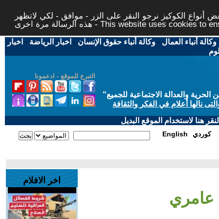
 أنواع الكوكيز نرجو النقر على الزر - موافق - لكي لاتظهر
This website uses cookies to ensure you ge
وكالة أنباء العمال
-
وكالة أنباء حقوق الإنسان
-
اخبار الرياضة
-
اخبار
لوم
التبرع للموقع - ادعمونا
حرية والعدالة الاجتماعية للجميع
"
تى نالها أعلام في الفكر والثقافة
قر هنا لاستخدام الموقع البديل
كوردي
English
اخر الافلام
ا عامري