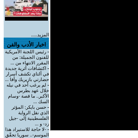
المزيد.....
اخبار الأدب والفن
-
رئيس اللجنة الأمريكية
للفنون الجميلة: من
المقرر الانتهاء من ...
-
اكتشافات أثرية جديدة
في ألتاي تكشف أسرار
حضارتي بازيريك وأفا ...
-
لم يرغب أحد في نيله
خلال عهد بطرس
الأكبر.. ما قصة -وسام
السك ...
-
حسن بايكر: المؤثر
الذي نقل الرواية
الفلسطينية إلى -جيل
زد- و ...
-
-لا حاجة للاستيراد هذا
الموسم-.. سوريا تحقّق