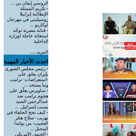
الروسي إيفان بي ...
-
تكريم الممثلة
الإيطالية إيزابيلا
روسيليني في مهرجان
لوكارنو ...
-
فنانة مصرية توجّه
استغاثة عاجلة لوزارة
الداخلية
المزيد.....
احدث الأخبار المهمة
-
رئيس مجلس الشورى
بإيران يعلق على
-استعراضات- ترامب
وما يستخد ...
-
ساويرس يعلّق على
هجوم ترامب ضد
عبدالرحمن السيد
بسبب إسرائيل. ...
-
كيف نجح الحلفاء في
تهريب -سلاح هتلر
العجيب- من بولندا
المحتل ...
-
الجيش الأمريكي