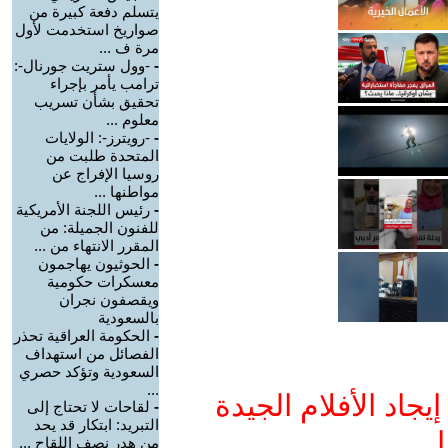
يتسلم دفعة كبيرة من
صواريخ استخدمت لأول
مرة ف ...
-
-وول ستريت جورنال-:
ترامب يأمر بإجراء
تحقيق بشأن تسريب
معلوم ...
-
-رويترز-: الولايات
المتحدة طلبت من
روسيا الإفراج عن
مواطنها ...
-
رئيس اللجنة الأمريكية
للفنون الجميلة: من
المقرر الانتهاء من ...
-
الحوثيون يهاجمون
معسكرات حكومية
ويقصفون نجران
بالسعودية
-
الحكومة العراقية تحذر
الفصائل من استهداف
السعودية وتؤكد حصري
...
جاد الأفلام الجيدة
-
لقاحات لا تحتاج إلى
التبريد: ابتكار قد يحد
ا
من هدر نصف اللقاح ...