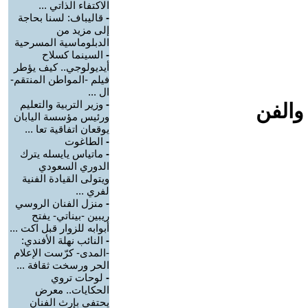
الاكتفاء الذاتي ...
-
قاليباف: لسنا بحاجة
إلى مزيد من
الدبلوماسية المسرحية
-
السينما كسلاح
أيديولوجي.. كيف يؤطر
فيلم -المواطن المنتقم-
ال ...
-
وزير التربية والتعليم
والفن
ورئيس مؤسسة اليابان
يوقعان اتفاقية تعا ...
-
الطاغوت
-
ماتياس يايسله يترك
الدوري السعودي
ويتولى القيادة الفنية
لفري ...
-
منزل الفنان الروسي
ريبين -بيناتي- يفتح
أبوابه للزوار قبل اكت ...
-
النائب نهلة الأفندي:
-المدى- كرّست الإعلام
الحر ورسخت ثقافة ...
-
لوحات تروي
الحكايات.. معرض
يحتفي بإرث الفنان