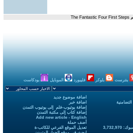
The
بنترست
بلوكر
فليبورد
الموبايل
بودكاست
اضافة موضوع جديد
التضامنية
اضافة خبر
إضافة يوتيوب-فلم إلى يوتيوب التمدن
إضافة كتاب إلى مكتبة التمدن
Add new article - English
أضف حملة
3,732,97
تعديل الموقع الفرعي للكاتب-ة
ابحث في موقع الحوار المتمدن