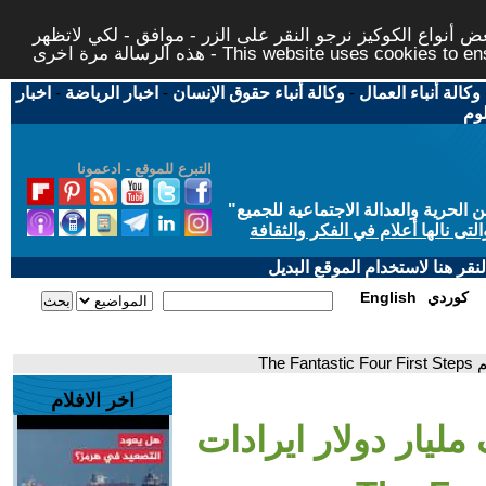
 أنواع الكوكيز نرجو النقر على الزر - موافق - لكي لاتظهر
This website uses cookies to ensure you ge
وكالة أنباء العمال
-
وكالة أنباء حقوق الإنسان
-
اخبار الرياضة
-
اخبار
لوم
التبرع للموقع - ادعمونا
حرية والعدالة الاجتماعية للجميع
"
تى نالها أعلام في الفكر والثقافة
قر هنا لاستخدام الموقع البديل
كوردي
English
The
اخر الافلام
ليار دولار ايرادات