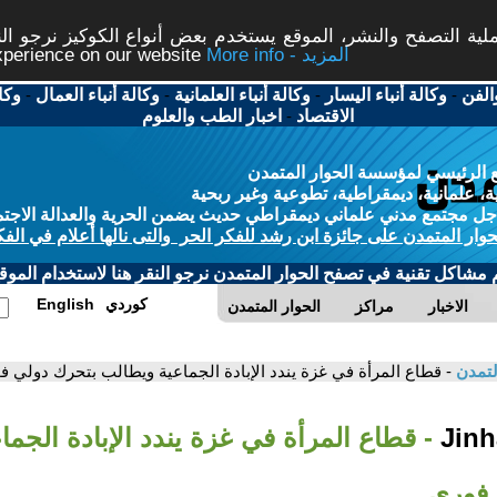
ة التصفح والنشر، الموقع يستخدم بعض أنواع الكوكيز نرجو النق
More info - المزيد
experience on our website
الفن
-
وكالة أنباء اليسار
-
وكالة أنباء العلمانية
-
وكالة أنباء العمال
-
وكا
الاقتصاد
-
اخبار الطب والعلوم
 الرئيسي لمؤسسة الحوار المتمدن
، علمانية، ديمقراطية، تطوعية وغير ربحية
ل مجتمع مدني علماني ديمقراطي حديث يضمن الحرية والعدالة الاجتم
حوار المتمدن على جائزة ابن رشد للفكر الحر والتى نالها أعلام في الفك
م مشاكل تقنية في تصفح الحوار المتمدن نرجو النقر هنا لاستخدام الموقع
كوردي
English
الاخبار
مراكز
الحوار المتمدن
لتمدن
- قطاع المرأة في غزة يندد الإبادة الجماعية ويطالب بتحرك دولي ف
- قطاع المرأة في غزة يندد الإبادة الجم
 فوري