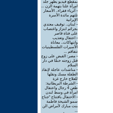
بمقطع فيديو يظهر جلد
امرأة علنا بتهمة الزن ...
-
أثرياء فقراء.. الأسعار
تلتهم مائدة الأسرة
الإيرانية
-
لبنان.. توقيف معتدي
بجرائم ابتزاز واغتصاب
على فتاة قاصر
-
اعتقال وتعذيب
وانتهاكات.. معاناة
الأسيرات الفلسطينيات
تتفاقم ...
-
مصر: القبض على زوج
قتل زوجته خنقًا في دار
السلام
-
مناشدات عاجلة لإنقاذ
الطفلة مسك ونقلها
للعلاج خارج غزة
-
الشرطة البريطانية:
طعن 4 رجال واعتقال
امرأة في وسط لندن
-
الاحتفال بافتتاح “جناح
سمو الشيخة فاطمة
بنت مبارك لأمراض الن
...