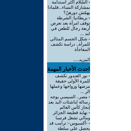
-
السّلام أكثر استدامة
بمشاركة النساء...فلماذا
يهمّش دورهنّ؟
-
بريطانيا: الشرطة
توقف امرأة بعد تعرض
أربعة رجال للطعن في
لند ...
-
شكل الجسم المثالي
للمرأة.. دراسة تكشف
المفاجأة
المزيد.....
احدث الأخبار المهمة
-
نور الغندور تكشف
للمرة الأولى حقيقة
مرضها وزواجها وعملها
الر ...
-
مصر.. السيسي يوجه
رسالة لناشئات اليد بعد
إنجاز كأس العالم
-
نهاية قطيعة الجزائر
ومالي تشغل فرنسا
-
-أكسيوس-: ترامب قد
يحصل على سلطة