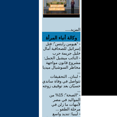
المزيد.....
وكالة أنباء المرأة
-
“هيومن رايتس”: قتل
إسرائيل للصحافية آمال
خليل جريمة حرب
-
النائب ميشيل الجمل:
مشروع قانون مواجهة
مخاطر السوشيال ميديا
...
-
لبنان.. التحقيقات
تتواصل في وفاة ساندي
حسيّان بعد توقيف زوجه
...
-
“الصحة”: 15% من
المواليد في مصر
لأمهات ما زلن في
مرحلة الطفو ...
-
ليبيا: تنديد واسع