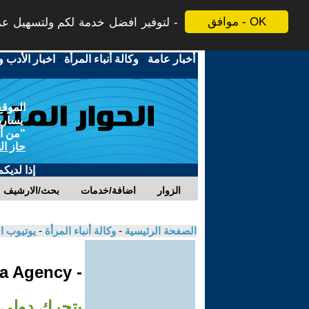
موافق - OK
لتوفير افضل خدمة لكم ولتسهيل عملي
أخبار عامة
-
وكالة أنباء المرأة
-
اخبار الأدب و
الموقع
يسارية
"من أج
حاز ال
إذا لديك
الزوار
اضافة/خدمات
بحث/الارشيف
الصفحة الرئيسية
-
وكالة أنباء المرأة
-
يوتيوب ا
- Jinha Agency
بتحرك دولي