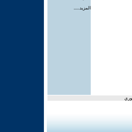
المزيد.....
وري