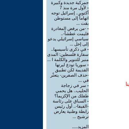
جمركية جديدة وكبيرة
-
لأول مرة منذ 7
أكتوبر.. إسرائيل توجه
اتهاماً إلى مستوطن
بقت ...
-
-من يرفض المغادرة
فليمت عطشاً-..
سياسي إسرائيلي يدعو
إلى إخل ...
-
في ذكرى تأسيسها..
سفارة فلسطين: المدى
منبر للتنوير والكلمة ا ...
-
سوريا تودع ليرتها
القديمة لكن تطبيق
-حذف الصفرين- يتعثّر
في ...
ا
-
سر في زجاجة
الحليب.. هل يحمي
طفلك من الإكزيما؟
-
السباق على رئاسة
-الفيفا-.. أول رئيس
رابطة وطنية يعارض
ترشيح ...
المزيد.....