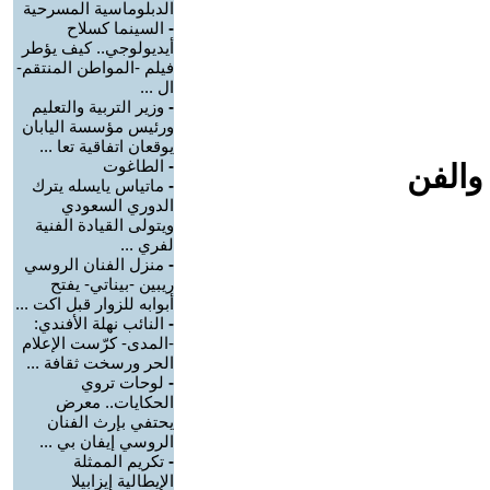
الدبلوماسية المسرحية
-
السينما كسلاح
أيديولوجي.. كيف يؤطر
فيلم -المواطن المنتقم-
ال ...
-
وزير التربية والتعليم
ورئيس مؤسسة اليابان
يوقعان اتفاقية تعا ...
-
الطاغوت
والفن
-
ماتياس يايسله يترك
الدوري السعودي
ويتولى القيادة الفنية
لفري ...
-
منزل الفنان الروسي
ريبين -بيناتي- يفتح
أبوابه للزوار قبل اكت ...
-
النائب نهلة الأفندي:
-المدى- كرّست الإعلام
الحر ورسخت ثقافة ...
-
لوحات تروي
الحكايات.. معرض
يحتفي بإرث الفنان
الروسي إيفان بي ...
-
تكريم الممثلة
الإيطالية إيزابيلا