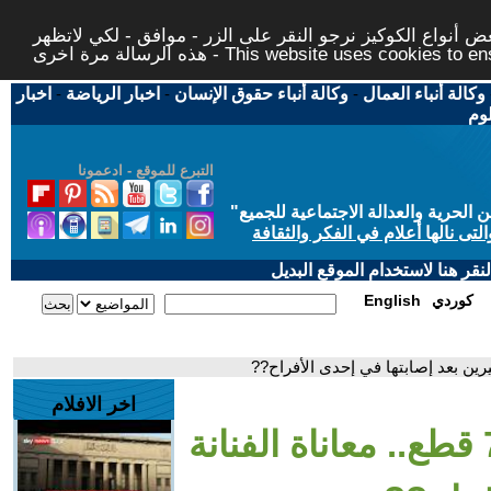
 أنواع الكوكيز نرجو النقر على الزر - موافق - لكي لاتظهر
This website uses cookies to ensure you ge
وكالة أنباء العمال
-
وكالة أنباء حقوق الإنسان
-
اخبار الرياضة
-
اخبار
لوم
التبرع للموقع - ادعمونا
حرية والعدالة الاجتماعية للجميع
"
تى نالها أعلام في الفكر والثقافة
قر هنا لاستخدام الموقع البديل
كوردي
English
اخر الافلام
- ركبتها اتكسرت 7 قطع.. معاناة الفنانة