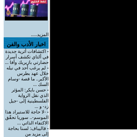
المزيد.....
اخبار الأدب والفن
-
اكتشافات أثرية جديدة
في ألتاي تكشف أسرار
حضارتي بازيريك وأفا ...
-
لم يرغب أحد في نيله
خلال عهد بطرس
الأكبر.. ما قصة -وسام
السك ...
-
حسن بايكر: المؤثر
الذي نقل الرواية
الفلسطينية إلى -جيل
زد- و ...
-
-لا حاجة للاستيراد هذا
الموسم-.. سوريا تحقّق
الاكتفاء الذاتي ...
-
قاليباف: لسنا بحاجة
إلى مزيد من