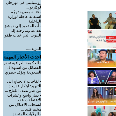
روسيليني في مهرجان
لوكارنو ...
-
فنانة مصرية توجّه
استغاثة عاجلة لوزارة
الداخلية
-
أصالة تعود إلى دمشق
بعد غياب.. رحلة إلى
البيوت التي خبأت طفو
...
المزيد.....
احدث الأخبار المهمة
-
الحكومة العراقية تحذر
الفصائل من استهداف
السعودية وتؤكد حصري
...
-
لقاحات لا تحتاج إلى
التبريد: ابتكار قد يحد
من هدر نصف اللقاح ...
-
دمار واسع وعشرات
الاعتقالات عقب
انسحاب الاحتلال من
مخيم قلند ...
-
الولايات المتحدة