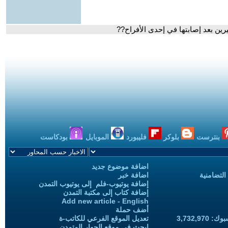
بنترست
بلوكر
فليبورد
الموبايل
بودكاست
اضافة موضوع جديد
التضامنية
اضافة خبر
إضافة يوتيوب-فلم إلى يوتيوب التمدن
إضافة كتاب إلى مكتبة التمدن
Add new article - English
أضف حملة
3,732,97
تعديل الموقع الفرعي للكاتب-ة
ابحث في موقع الحوار المتمدن