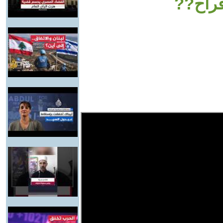
فراح??