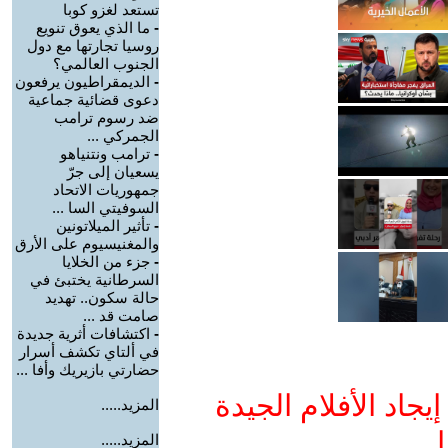
تستعد لغزو كوبا
-
ما الذي يعوق تنويع
روسيا تجارتها مع دول
الجنوب العالمي؟
-
الديمقراطيون يرفعون
دعوى قضائية جماعية
ضد رسوم ترامب
الجمركي ...
-
ترامب ونتنياهو
يسعيان إلى جرّ
جمهوريات الاتحاد
السوفيتي السا ...
-
تأثير الميلاتونين
والمغنيسيوم على الأرق
-
جزء من الخلايا
السرطانية يختبئ في
حالة سكون.. تهديد
صامت قد ...
-
اكتشافات أثرية جديدة
في ألتاي تكشف أسرار
حضارتي بازيريك وأفا ...
جاد الأفلام الجيدة
المزيد.....
ا
المزيد.....