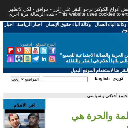
 أنواع الكوكيز نرجو النقر على الزر - موافق - لكي لاتظهر
This website uses cookies to ensure you ge
وكالة أنباء العمال
-
وكالة أنباء حقوق الإنسان
-
اخبار الرياضة
-
اخبار
لوم
التبرع للموقع - ادعمونا
حرية والعدالة الاجتماعية للجميع
"
تى نالها أعلام في الفكر والثقافة
قر هنا لاستخدام الموقع البديل
كوردي
English
مجتمع أخلاقي و سياسي
اخر الافلام
ظمة والحرة هي