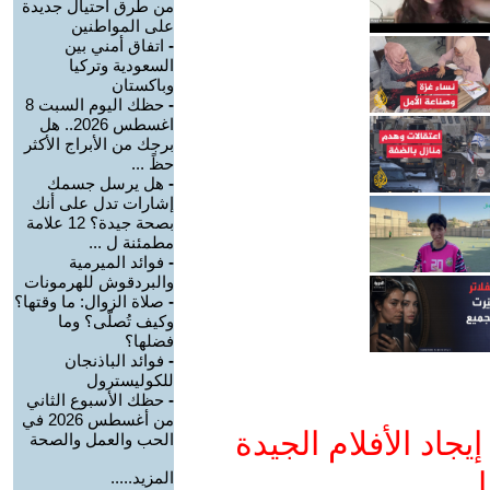
من طرق احتيال جديدة
على المواطنين
-
اتفاق أمني بين
السعودية وتركيا
وباكستان
-
حظك اليوم السبت 8
اغسطس 2026.. هل
برجك من الأبراج الأكثر
حظً ...
-
هل يرسل جسمك
إشارات تدل على أنك
بصحة جيدة؟ 12 علامة
مطمئنة ل ...
-
فوائد الميرمية
والبردقوش للهرمونات
-
صلاة الزوال: ما وقتها؟
وكيف تُصلّى؟ وما
فضلها؟
-
فوائد الباذنجان
للكوليسترول
-
حظك الأسبوع الثاني
من أغسطس 2026 في
جاد الأفلام الجيدة
الحب والعمل والصحة
ا
المزيد.....