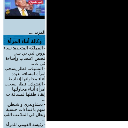
المزيد.....
وكالة أنباء المرأة
-
المملكة المتحدة: نساء
يروين لبي بي سي
قصص اغتصاب وإساءة
في ك ...
-
التشيك.. قطار يسحب
امرأة لمسافة بعيدة
أثناء محاولتها إنقاذ ط ...
-
التشيك.. قطار يسحب
امرأة أثناء محاولتها
إنقاذ طفلها لمسافة ب
...
-
ديشاوندري واشنطن..
متهم باعتداءات جنسية
وبطل في الملاعب اللب
...
-
رئيسة القومي للمرأة