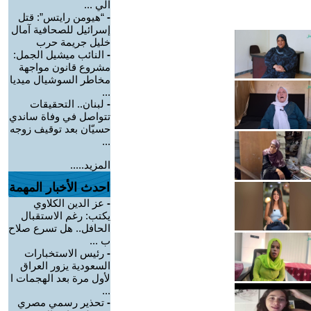
الي ...
-
“هيومن رايتس”: قتل
إسرائيل للصحافية آمال
خليل جريمة حرب
-
النائب ميشيل الجمل:
مشروع قانون مواجهة
مخاطر السوشيال ميديا
...
-
لبنان.. التحقيقات
تتواصل في وفاة ساندي
حسيّان بعد توقيف زوجه
...
المزيد.....
احدث الأخبار المهمة
-
عز الدين الكلاوي
يكتب: رغم الاستقبال
الحافل.. هل تسرع صلاح
ب ...
-
رئيس الاستخبارات
السعودية يزور العراق
لأول مرة بعد الهجمات ا
...
-
تحذير رسمي مصري