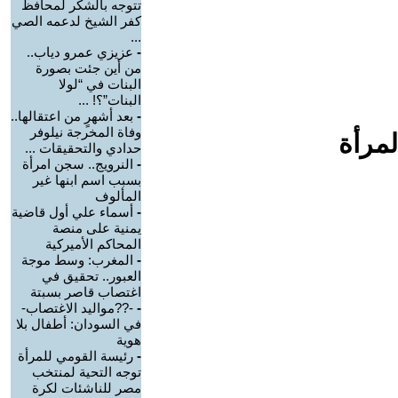
تتوجه بالشكر لمحافظ
كفر الشيخ لدعمه الصي
...
-
عزيزي عمرو دياب..
من أين جئت بصورة
البنات في “لولا
البنات”؟! ...
-
بعد أشهرٍ من اعتقالها..
وفاة المخرجة نيلوفر
لمرأة
حدادي والتحقيقات ...
-
النرويج.. سجن امرأة
بسبب اسم ابنها غير
المألوف
-
أسماء علي أول قاضية
يمنية على منصة
المحاكم الأميركية
-
المغرب: وسط موجة
العبور.. تحقيق في
اغتصاب قاصر بسبتة
-
-??مواليد الاغتصاب-
في السودان: أطفال بلا
هوية
-
رئيسة القومي للمرأة
توجه التحية لمنتخب
مصر للناشئات لكرة