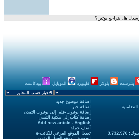
يا.. هل يتراجع بوتين؟
بنترست
بلوكر
فليبورد
الموبايل
بودكاست
اضافة موضوع جديد
التضامنية
اضافة خبر
إضافة يوتيوب-فلم إلى يوتيوب التمدن
إضافة كتاب إلى مكتبة التمدن
Add new article - English
أضف حملة
3,732,97
تعديل الموقع الفرعي للكاتب-ة
ابحث في موقع الحوار المتمدن