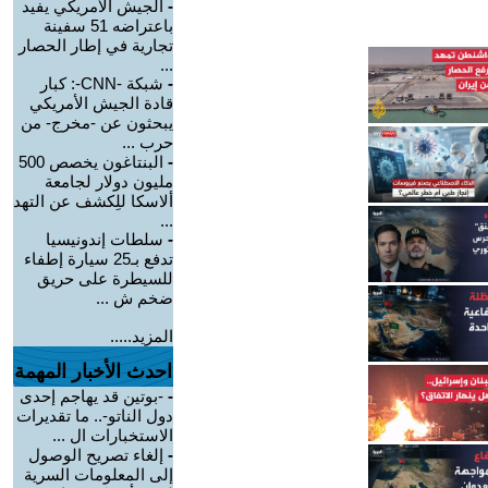
-
الجيش الأمريكي يفيد
باعتراضه 51 سفينة
تجارية في إطار الحصار
...
-
شبكة -CNN-: كبار
قادة الجيش الأمريكي
يبحثون عن -مخرج- من
حرب ...
-
البنتاغون يخصص 500
مليون دولار لجامعة
ألاسكا للِكشف عن التهد
...
-
سلطات إندونيسيا
تدفع بـ25 سيارة إطفاء
للسيطرة على حريق
ضخم ش ...
المزيد.....
احدث الأخبار المهمة
-
-بوتين قد يهاجم إحدى
دول الناتو-.. ما تقديرات
الاستخبارات ال ...
-
إلغاء تصريح الوصول
إلى المعلومات السرية