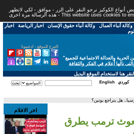
 أنواع الكوكيز نرجو النقر على الزر - موافق - لكي لاتظهر
This website uses cookies to ensure you ge
وكالة أنباء العمال
-
وكالة أنباء حقوق الإنسان
-
اخبار الرياضة
-
اخبار
لوم
التبرع للموقع - ادعمونا
حرية والعدالة الاجتماعية للجميع
"
تى نالها أعلام في الفكر والثقافة
قر هنا لاستخدام الموقع البديل
كوردي
English
يا.. هل يتراجع بوتين؟
اخر الافلام
مبعوث ترمب يطرق