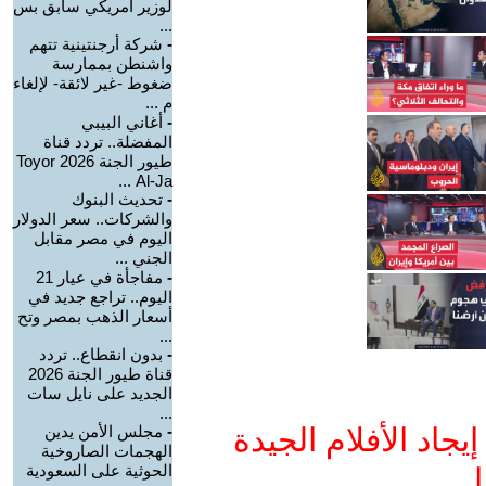
لوزير أمريكي سابق بس
...
-
شركة أرجنتينية تتهم
واشنطن بممارسة
ضغوط -غير لائقة- لإلغاء
م ...
-
أغاني البيبي
المفضلة.. تردد قناة
طيور الجنة 2026 Toyor
Al-Ja ...
-
تحديث البنوك
والشركات.. سعر الدولار
اليوم في مصر مقابل
الجني ...
-
مفاجأة في عيار 21
اليوم.. تراجع جديد في
أسعار الذهب بمصر وتح
...
-
بدون انقطاع.. تردد
قناة طيور الجنة 2026
الجديد على نايل سات
...
جاد الأفلام الجيدة
-
مجلس الأمن يدين
الهجمات الصاروخية
الحوثية على السعودية
ا