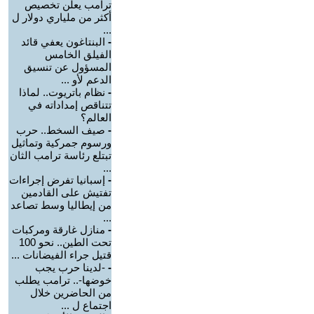
ترامب يعلن تخصيص
أكثر من ملياري دولار ل
...
-
البنتاغون يعفي قائد
الفيلق الخامس
المسؤول عن تنسيق
الدعم لأو ...
-
نظام باتريوت.. لماذا
تتناقص إمداداته في
العالم؟
-
صيف السخط.. حرب
ورسوم جمركية وتماثيل
تبتلع رئاسة ترامب الثان
...
-
إسبانيا تفرض إجراءات
تفتيش على القادمين
من إيطاليا وسط تصاعد
...
-
منازل غارقة ومركبات
تحت الطين.. نحو 100
قتيل جراء الفيضانات ...
-
-لدينا حرب يجب
خوضها-.. ترامب يطلب
من الحاضرين خلال
اجتماع ل ...