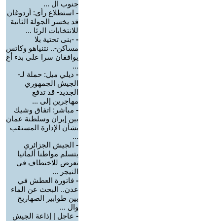
جنوب ال ...
-
استطلاع رأي: أردوغان
قد يخسر الجولة الثانية
للانتخابات الرئا ...
-
-بنى تحتية بلا
مساكن-.. نتنياهو وكاتس
يوافقان سرا على بدء أع
...
-
ديلي ميل: حملة لـ-
الجيش الجمهوري
الجديد- قد تدفع
مهاجرين إلى ...
-
مباشر: اتفاق وشيك
بين إيران وسلطنة عمان
بشأن الإدارة المستقب
...
-
الجيش الجزائري
يتسلم مواطنا ألمانيا
تعرض للاختطاف في
النيجر ...
-
فاتورة العطش في
عدن.. البحث عن الماء
بين طوابير الصهاريج
وال ...
-
عاجل | إذاعة الجيش