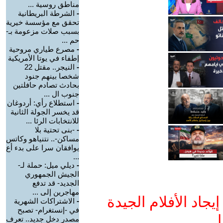
مناطق روسية ...
-
الشرطة البريطانية
تحقق مع مؤسسة خيرية
بسبب صلات مزعومة بـ-
حم ...
-
مصرع طياري مروحية
إطفاء في يوتا الأمريكية
-
النيجر.. مقتل 22
شخصا بينهم جنود
بحادث تصادم حافلتين
جنوب ال ...
-
استطلاع رأي: أردوغان
قد يخسر الجولة الثانية
للانتخابات الرئا ...
-
-بنى تحتية بلا
مساكن-.. نتنياهو وكاتس
يوافقان سرا على بدء أع
...
-
ديلي ميل: حملة لـ-
الجيش الجمهوري
الجديد- قد تدفع
مهاجرين إلى ...
جاد الأفلام الجيدة
-
الاشتراكات الشهرية
في -إنستغرام- تصبح
ا
مصدر دخل جديد.. تعرف