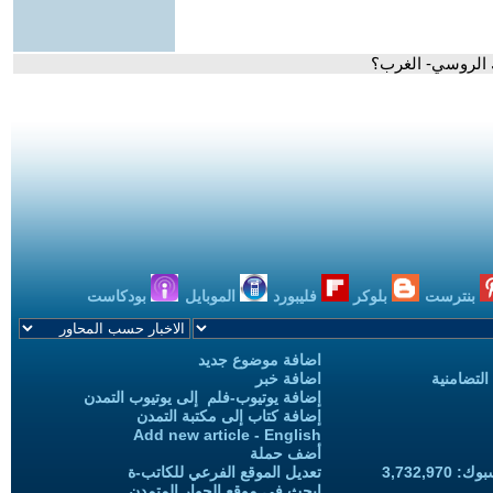
ك الروسي- الغرب؟
بنترست
بلوكر
فليبورد
الموبايل
بودكاست
اضافة موضوع جديد
التضامنية
اضافة خبر
إضافة يوتيوب-فلم إلى يوتيوب التمدن
إضافة كتاب إلى مكتبة التمدن
Add new article - English
أضف حملة
3,732,97
تعديل الموقع الفرعي للكاتب-ة
ابحث في موقع الحوار المتمدن