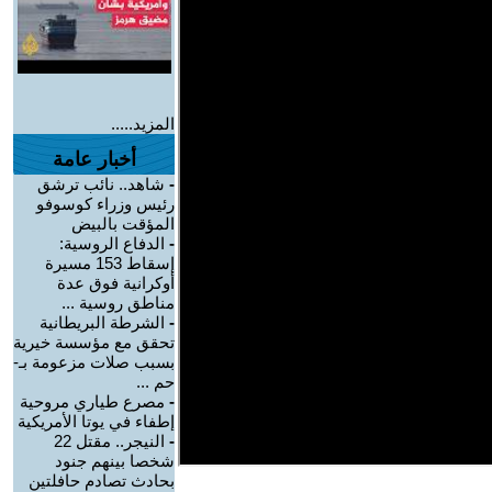
المزيد.....
أخبار عامة
-
شاهد.. نائب ترشق
رئيس وزراء كوسوفو
المؤقت بالبيض
-
الدفاع الروسية:
إسقاط 153 مسيرة
أوكرانية فوق عدة
مناطق روسية ...
-
الشرطة البريطانية
تحقق مع مؤسسة خيرية
بسبب صلات مزعومة بـ-
حم ...
-
مصرع طياري مروحية
إطفاء في يوتا الأمريكية
-
النيجر.. مقتل 22
شخصا بينهم جنود
بحادث تصادم حافلتين