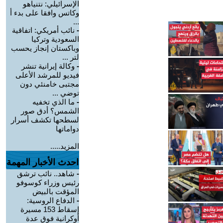
الإسرائيلي: نتنياهو
وكاتس وافقا على بدء أ
...
-
نائب أمريكي: اتفاقية
السعودية وتركيا
وباكستان إنجاز يحسب
لتر ...
-
وكالة إيرانية تنشر
فيديو للمرشد الأعلى
مجتبى خامنئي دون
توضي ...
-
ما الذي تخفيه
الشمس؟ أدق صور
لسطحها تكشف أسرار
دواماتها
المزيد.....
احدث الأخبار المهمة
-
شاهد.. نائب ترشق
رئيس وزراء كوسوفو
المؤقت بالبيض
-
الدفاع الروسية:
إسقاط 153 مسيرة
أوكرانية فوق عدة