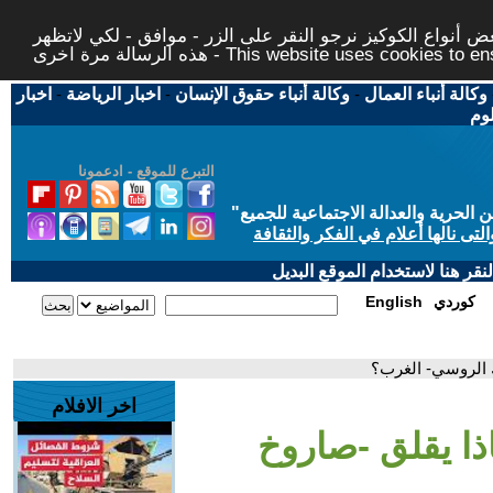
 أنواع الكوكيز نرجو النقر على الزر - موافق - لكي لاتظهر
This website uses cookies to ensure you ge
وكالة أنباء العمال
-
وكالة أنباء حقوق الإنسان
-
اخبار الرياضة
-
اخبار
لوم
التبرع للموقع - ادعمونا
حرية والعدالة الاجتماعية للجميع
"
تى نالها أعلام في الفكر والثقافة
قر هنا لاستخدام الموقع البديل
كوردي
English
ك الروسي- الغرب؟
اخر الافلام
اذا يقلق -صاروخ