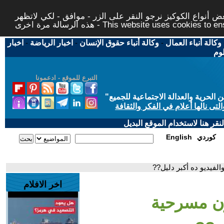
 أنواع الكوكيز نرجو النقر على الزر - موافق - لكي لاتظهر
This website uses cookies to ensure you ge
وكالة أنباء العمال
-
وكالة أنباء حقوق الإنسان
-
اخبار الرياضة
-
اخبار
لوم
التبرع للموقع - ادعمونا
حرية والعدالة الاجتماعية للجميع
"
تى نالها أعلام في الفكر والثقافة
قر هنا لاستخدام الموقع البديل
كوردي
English
فيديو ده أكبر دليل??
اخر الافلام
ون مسرحية