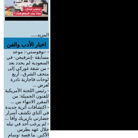
المزيد.....
اخبار الأدب والفن
-
-نوفوستي-: موعد
مسابقة -إنترفيجن- في
السعودية لم يحدد بعد
-
من شقة غوركي إلى
متحف الشرق.. أربع
لوحات قاجارية نادرة
تُعرض ...
-
رئيس اللجنة الأمريكية
للفنون الجميلة: من
المقرر الانتهاء من ...
-
اكتشافات أثرية جديدة
في ألتاي تكشف أسرار
حضارتي بازيريك وأفا ...
-
لم يرغب أحد في نيله
خلال عهد بطرس
الأكبر.. ما قصة -وسام