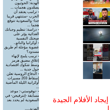
الهدنة: الحوثيون
يصعّدون هجمات ...
-
ترامب يعتقد أن
الحرب -ستنتهي قريبا
جدا- والسعودية تتوقع
هجما ...
-
دراسة: تنظيم وجباتك
الغذائية يؤثر على
صحتك النفسية
-
أوكرانيا والناتو..
عضوية مؤجلة أم طريق
مسدود؟
-
ترمب يلمح لإنهاء
إغلاق مضيق هرمز
وسط شكوك اقتصادية
حول جدية ...
-
الدفاع الروسية تعلن
إسقاط 203 مسيرات
أوكرانية الليلة الماضية
...
-
-نوفوستي-: موعد
مسابقة -إنترفيجن- في
جاد الأفلام الجيدة
السعودية لم يحدد بعد
ا
المزيد.....