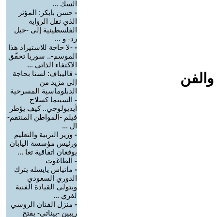
السك ...
-
حسن بايكر: المؤثر
الذي نقل الرواية
الفلسطينية إلى -جيل
زد- و ...
-
-لا حاجة للاستيراد هذا
الموسم-.. سوريا تحقّق
الاكتفاء الذاتي ...
-
قاليباف: لسنا بحاجة
والفن
إلى مزيد من
الدبلوماسية المسرحية
-
السينما كسلاح
أيديولوجي.. كيف يؤطر
فيلم -المواطن المنتقم-
ال ...
-
وزير التربية والتعليم
ورئيس مؤسسة اليابان
يوقعان اتفاقية تعا ...
-
الطاغوت
-
ماتياس يايسله يترك
الدوري السعودي
ويتولى القيادة الفنية
لفري ...
-
منزل الفنان الروسي
ريبين -بيناتي- يفتح