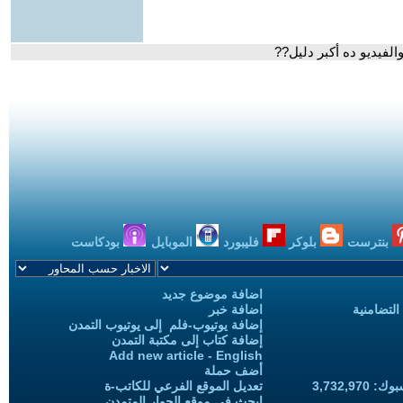
فيديو ده أكبر دليل??
بنترست
بلوكر
فليبورد
الموبايل
بودكاست
اضافة موضوع جديد
التضامنية
اضافة خبر
إضافة يوتيوب-فلم إلى يوتيوب التمدن
إضافة كتاب إلى مكتبة التمدن
Add new article - English
أضف حملة
3,732,97
تعديل الموقع الفرعي للكاتب-ة
ابحث في موقع الحوار المتمدن