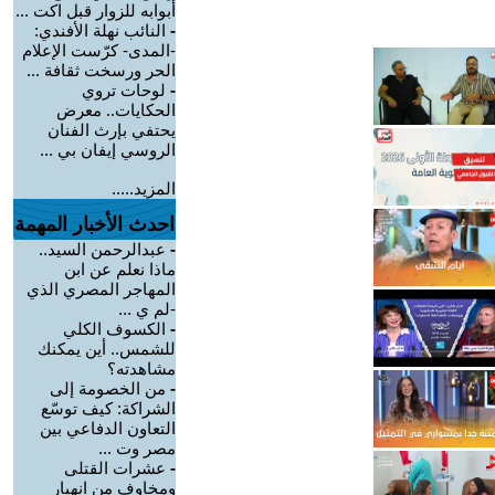
أبوابه للزوار قبل اكت ...
-
النائب نهلة الأفندي:
-المدى- كرّست الإعلام
الحر ورسخت ثقافة ...
-
لوحات تروي
الحكايات.. معرض
يحتفي بإرث الفنان
الروسي إيفان بي ...
المزيد.....
احدث الأخبار المهمة
-
عبدالرحمن السيد..
ماذا نعلم عن ابن
المهاجر المصري الذي
-لم ي ...
-
الكسوف الكلي
للشمس.. أين يمكنك
مشاهدته؟
-
من الخصومة إلى
الشراكة: كيف توسّع
التعاون الدفاعي بين
مصر وت ...
-
عشرات القتلى
ومخاوف من انهيار