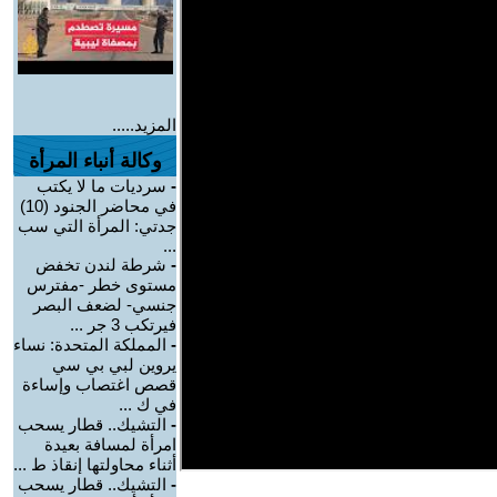
المزيد.....
وكالة أنباء المرأة
-
سرديات ما لا يكتب
في محاضر الجنود (10)
جدتي: المرأة التي سب
...
-
شرطة لندن تخفض
مستوى خطر -مفترس
جنسي- لضعف البصر
فيرتكب 3 جر ...
-
المملكة المتحدة: نساء
يروين لبي بي سي
قصص اغتصاب وإساءة
في ك ...
-
التشيك.. قطار يسحب
امرأة لمسافة بعيدة
أثناء محاولتها إنقاذ ط ...
-
التشيك.. قطار يسحب