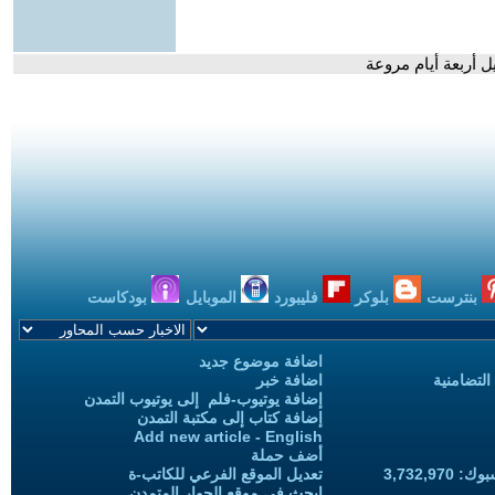
أربعة أيام مروعة
بنترست
بلوكر
فليبورد
الموبايل
بودكاست
اضافة موضوع جديد
التضامنية
اضافة خبر
إضافة يوتيوب-فلم إلى يوتيوب التمدن
إضافة كتاب إلى مكتبة التمدن
Add new article - English
أضف حملة
3,732,97
تعديل الموقع الفرعي للكاتب-ة
ابحث في موقع الحوار المتمدن