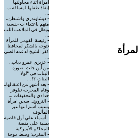
امرأة أثناء محاولتها
إنقاذ طفلها لمسافة ب
...
-
ديشاوندري واشنطن..
متهم باعتداءات جنسية
وبطل في الملاعب اللب
...
-
رئيسة القومي للمرأة
تتوجه بالشكر لمحافظ
لمرأة
كفر الشيخ لدعمه الصي
...
-
عزيزي عمرو دياب..
من أين جئت بصورة
البنات في “لولا
البنات”؟! ...
-
بعد أشهرٍ من اعتقالها..
وفاة المخرجة نيلوفر
حدادي والتحقيقات ...
-
النرويج.. سجن امرأة
بسبب اسم ابنها غير
المألوف
-
أسماء علي أول قاضية
يمنية على منصة
المحاكم الأميركية
-
المغرب: وسط موجة