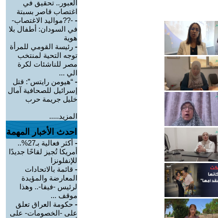
العبور.. تحقيق في
اغتصاب قاصر بسبتة
-
-??مواليد الاغتصاب-
في السودان: أطفال بلا
هوية
-
رئيسة القومي للمرأة
توجه التحية لمنتخب
مصر للناشئات لكرة
الي ...
-
“هيومن رايتس”: قتل
إسرائيل للصحافية آمال
خليل جريمة حرب
المزيد.....
احدث الأخبار المهمة
-
أكثر فعالية بـ27%..
أمريكا تُجيز لقاحًا جديدًا
للإنفلونزا
-
قائمة بالاتحادات
المعارضة والمؤيدة
لرئيس -فيفا-.. وهذا
موقف ...
-
حكومة العراق تعلق
على -الخصومات- على