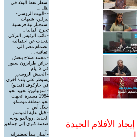
أسعار نفط البلاد في
ظل ...
-
-البيت الروسي-
ببرلين- شبهات
استخباراتية فرنسية
تحرج ألمانيا ...
-
نائب الرئيس التركي
يتحدث عن احتمالية
انضمام مصر إلى
اتفاقية ...
-
محمد صلاح ينعش
خزائن طرابزون سبور
في 3 أيام
-
الجيش الروسي
يسيطر على بلدة أخرى
في خاركوف (فيديو)
-
سوبيانين: تحييد نحو
1984 مسيرة اتجهت
نحو منطقة موسكو
خلال أس ...
-
قبل بداية الموسم
الجديد.. رونالدو يوجه
جاد الأفلام الجيدة
صدمة كبرى إلى جماهير
...
ا
-
لبنان يبدأ تحضيراته