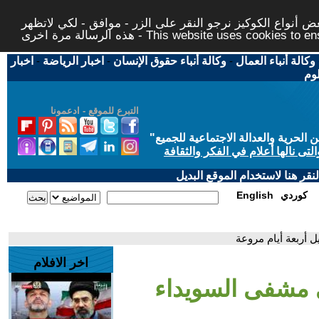
 أنواع الكوكيز نرجو النقر على الزر - موافق - لكي لاتظهر
This website uses cookies to ensure you ge
وكالة أنباء العمال
-
وكالة أنباء حقوق الإنسان
-
اخبار الرياضة
-
اخبار
لوم
التبرع للموقع - ادعمونا
حرية والعدالة الاجتماعية للجميع
"
تى نالها أعلام في الفكر والثقافة
قر هنا لاستخدام الموقع البديل
كوردي
English
أربعة أيام مروعة
اخر الافلام
 مشفى السويداء