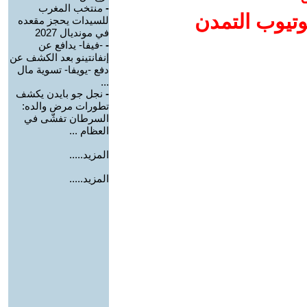
-
منتخب المغرب
وتيوب التمدن
للسيدات يحجز مقعده
في مونديال 2027
-
-فيفا- يدافع عن
إنفانتينو بعد الكشف عن
دفع -يويفا- تسوية مال
...
-
نجل جو بايدن يكشف
تطورات مرض والده:
السرطان تفشّى في
العظام ...
المزيد.....
المزيد.....