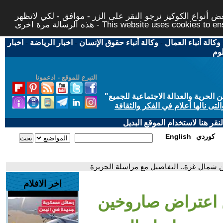
 أنواع الكوكيز نرجو النقر على الزر - موافق - لكي لاتظهر
This website uses cookies to ensure you ge
وكالة أنباء العمال
-
وكالة أنباء حقوق الإنسان
-
اخبار الرياضة
-
اخبار
لوم
التبرع للموقع - ادعمونا
حرية والعدالة الاجتماعية للجميع
"
تى نالها أعلام في الفكر والثقافة
قر هنا لاستخدام الموقع البديل
كوردي
English
ن شمال غزة.. التفاصيل مع مراسلة الجزيرة
اخر الافلام
ن اعتراض صاروخين