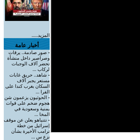
المزيد.....
أخبار عامة
-
صور صادمة.. يرقات
وصراصير داخل منشأة
تحضر آلاف الوجبات
لركاب ...
-
شاهد.. حريق غابات
مستعر يجبر آلاف
السكان بغرب كندا على
الفرا ...
-
الحوثيون يزعمون شن
هجوم ضخم على قوات
يمنية وسعودية في
المخا ...
-
نتنياهو يعلن عن موقف
إسرائيل من خطة
ترامب الأخيرة بشأن
نزع س ...