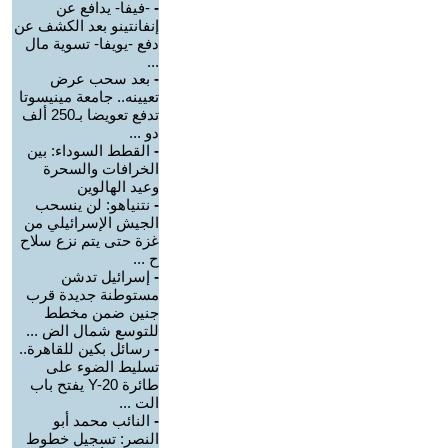
-
-فيفا- يدافع عن
إنفانتينو بعد الكشف عن
دفع -يويفا- تسوية مال
...
-
بعد سحب عرض
تعيينه.. جامعة مينيسوتا
تدفع تعويضا بـ250 ألف
دو ...
-
القطط السوداء: بين
الخرافات والسحرة
وعيد الهالوين
-
نتنياهو: لن ينسحب
الجيش الإسرائيلي من
غزة حتى يتم نزع سلاح
ح ...
-
إسرائيل تدشن
مستوطنة جديدة قرب
جنين ضمن مخطط
للتوسع شمال الض ...
-
رسائل بكين للقاهرة..
تسليط الضوء على
طائرة Y-20 يفتح باب
الت ...
-
النائب محمد أبو
النصر: تسجيل خطوط