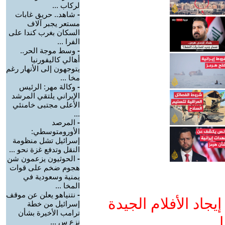
لركاب ...
-
شاهد.. حريق غابات
مستعر يجبر آلاف
السكان بغرب كندا على
الفرا ...
-
وسط موجة الحر..
أهالي كاليفورنيا
يتوجهون إلى الأنهار رغم
مخا ...
-
وكالة مهر: الرئيس
الإيراني يلتقي المرشد
الأعلى مجتبى خامنئي
...
-
المرصد
الأورومتوسطي:
إسرائيل تشل منظومة
النقل وتدفع غزة نحو ...
-
الحوثيون يزعمون شن
هجوم ضخم على قوات
يمنية وسعودية في
المخا ...
-
نتنياهو يعلن عن موقف
جاد الأفلام الجيدة
إسرائيل من خطة
ترامب الأخيرة بشأن
ا
نزع س ...