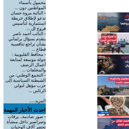
محمول بأسماء
المواطنين دون ...
-
النائبة مروة حسان
تدعو لإطلاق خريطة
استثمارية لتأسيس
فروع لل ...
-
النائب أحمد ناصر
يتقدم بسؤال برلماني
بشأن تراجع تنافسية
قطاع ...
-
محافظ القليوبية :
جولة موسعة لمتابعة
أعمال الرصف
والمخلفات ...
-
التجمع الوطني: من
الشيطنة السياسية إلى
حزب مؤهل لتولي
الرئاس ...
المزيد.....
احدث الأخبار المهمة
-
صور صادمة.. يرقات
وصراصير داخل منشأة
تحضر آلاف الوجبات