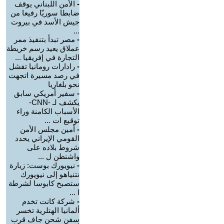
-
الأمن اللبناني يوقف
ضابطا سوريّا رفيعا من
جيش الأسد في بيروت
...
-
مصر تبدأ بتنفيذ ممر
عملاق يعيد رسم خريطة
التجارة في إفريقيا ...
-
رادارات رومانيا تفشل
في رصد مسيرة اتجهت
نحو بلغاريا
-
سفير أمريكي سابق
يكشف لـ -CNN-
الأسباب الكامنة وراء
توقيع ات ...
-
أمين مجلس الأمن
القومي الإيراني يحدد
شروط بلاده على
واشنطن ل ...
-
نيويورك بوست: زيارة
نتنياهو إلى نيويورك
ستصبح كابوسا لشرطة
ا ...
-
شركة كانت تخدم
ألمانيا الهتلرية تخسر
سفن شحن جاف قرب