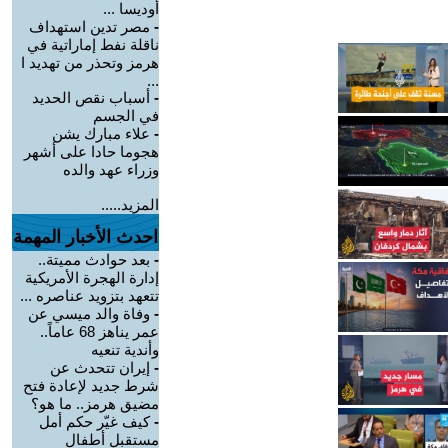
أوديسا ...
-
مصر تدين استهداف
ناقلة نفط إماراتية في
هرمز وتحذر من تهديد ا
...
-
أسباب نقص الحديد
في الجسم
-
علاء مبارك يشن
هجوما حادا على أشهر
وزراء عهد والده
المزيد.....
احدث الأخبار المهمة
-
بعد حوادث مميتة..
إدارة الهجرة الأمريكية
تتعهد بتزويد عناصره ...
-
وفاة والد ميسي عن
عمر يناهز 68 عاماً..
وأندية تنعيه
-
إيران تتحدث عن
شرط جديد لإعادة فتح
مضيق هرمز.. ما هو؟
-
كيف غيّر حكم أمل
مستقبل أطفال