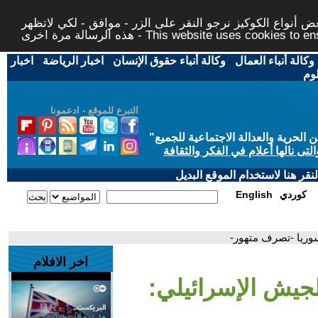
 أنواع الكوكيز نرجو النقر على الزر - موافق - لكي لاتظهر
This website uses cookies to ensure you ge
وكالة أنباء العمال
-
وكالة أنباء حقوق الإنسان
-
اخبار الرياضة
-
اخبار
لوم
التبرع للموقع - ادعمونا
حرية والعدالة الاجتماعية للجميع
"
تى نالها أعلام في الفكر والثقافة
قر هنا لاستخدام الموقع البديل
كوردي
English
سوريا -تصرف متهور-
اخر الافلام
 الجيش الإسرائيلي: