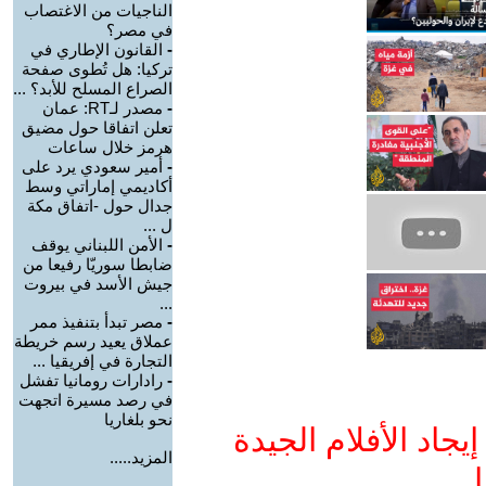
الناجيات من الاغتصاب
في مصر؟
-
القانون الإطاري في
تركيا: هل تُطوى صفحة
الصراع المسلح للأبد؟ ...
-
مصدر لـRT: عمان
تعلن اتفاقا حول مضيق
هرمز خلال ساعات
-
أمير سعودي يرد على
أكاديمي إماراتي وسط
جدال حول -اتفاق مكة
ل ...
-
الأمن اللبناني يوقف
ضابطا سوريّا رفيعا من
جيش الأسد في بيروت
...
-
مصر تبدأ بتنفيذ ممر
عملاق يعيد رسم خريطة
التجارة في إفريقيا ...
-
رادارات رومانيا تفشل
في رصد مسيرة اتجهت
نحو بلغاريا
جاد الأفلام الجيدة
المزيد.....
ا