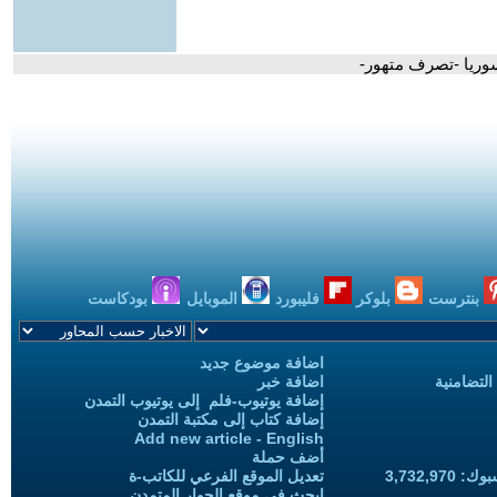
سوريا -تصرف متهور-
بنترست
بلوكر
فليبورد
الموبايل
بودكاست
اضافة موضوع جديد
التضامنية
اضافة خبر
إضافة يوتيوب-فلم إلى يوتيوب التمدن
إضافة كتاب إلى مكتبة التمدن
Add new article - English
أضف حملة
3,732,97
تعديل الموقع الفرعي للكاتب-ة
ابحث في موقع الحوار المتمدن