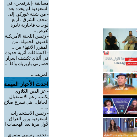
مسابقة -إنترفيجن- في
السعودية لم يحدد بعد
-
من شقة غوركي إلى
متحف الشرق.. أربع
لوحات قاجارية نادرة
تُعرض ...
-
رئيس اللجنة الأمريكية
للفنون الجميلة: من
المقرر الانتهاء من ...
-
اكتشافات أثرية جديدة
في ألتاي تكشف أسرار
حضارتي بازيريك وأفا ...
المزيد.....
احدث الأخبار المهمة
-
عز الدين الكلاوي
يكتب: رغم الاستقبال
الحافل.. هل تسرع صلاح
ب ...
-
رئيس الاستخبارات
السعودية يزور العراق
لأول مرة بعد الهجمات ا
...
-
تحذير رسمي مصري