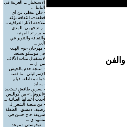
الاستخبارات الغربية في
ألبانيا ...
-
«لن نتخلى عن أي
قطعة».. الثقافة تؤكد
ملاحقة الآثار العراقية ...
-
رائد فهمي: المدى
منبر رائد للمهنية
والثقافة والتنوير في
العر ...
-
مهرجان -يوم الهند-
في موسكو يستعد
والفن
لاستقبال مئات الآلاف
من ال ...
-
منتجه خدم بالجيش
الإسرائيلي.. ما قصة
حملة مقاطعة فيلم
-سبايد ...
-
نسرين طافش تستعيد
«الروقان» من كواليس
أحدث أعمالها الغنائية ...
-
من منصة الشعر إلى
رصيف دمشق.. الطفلة
شريفة حاج حسن في
مشهد ي ...
-
-نوفوستي-: موعد