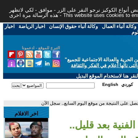
 أنواع الكوكيز نرجو النقر على الزر - موافق - لكي لاتظهر
This website uses cookies to ensure you ge
وكالة أنباء العمال
-
وكالة أنباء حقوق الإنسان
-
اخبار الرياضة
-
اخبار
لوم
التبرع للموقع - ادعمونا
حرية والعدالة الاجتماعية للجميع
"
تى نالها أعلام في الفكر والثقافة
قر هنا لاستخدام الموقع البديل
كوردي
English
 تحصل على النتيجة من موقع اليوم السابع.. سجل الآن
اخر الافلام
الفنية بعد قليل..