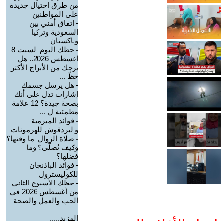
من طرق احتيال جديدة
على المواطنين
-
اتفاق أمني بين
السعودية وتركيا
وباكستان
-
حظك اليوم السبت 8
اغسطس 2026.. هل
برجك من الأبراج الأكثر
حظً ...
-
هل يرسل جسمك
إشارات تدل على أنك
بصحة جيدة؟ 12 علامة
مطمئنة ل ...
-
فوائد الميرمية
والبردقوش للهرمونات
-
صلاة الزوال: ما وقتها؟
وكيف تُصلّى؟ وما
فضلها؟
-
فوائد الباذنجان
للكوليسترول
-
حظك الأسبوع الثاني
من أغسطس 2026 في
الحب والعمل والصحة
المزيد.....