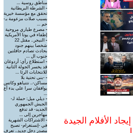
مناطق روسية ...
-
الشرطة البريطانية
تحقق مع مؤسسة خيرية
بسبب صلات مزعومة بـ-
حم ...
-
مصرع طياري مروحية
إطفاء في يوتا الأمريكية
-
النيجر.. مقتل 22
شخصا بينهم جنود
بحادث تصادم حافلتين
جنوب ال ...
-
استطلاع رأي: أردوغان
قد يخسر الجولة الثانية
للانتخابات الرئا ...
-
-بنى تحتية بلا
مساكن-.. نتنياهو وكاتس
يوافقان سرا على بدء أع
...
-
ديلي ميل: حملة لـ-
الجيش الجمهوري
الجديد- قد تدفع
مهاجرين إلى ...
جاد الأفلام الجيدة
-
الاشتراكات الشهرية
في -إنستغرام- تصبح
ا
مصدر دخل جديد.. تعرف