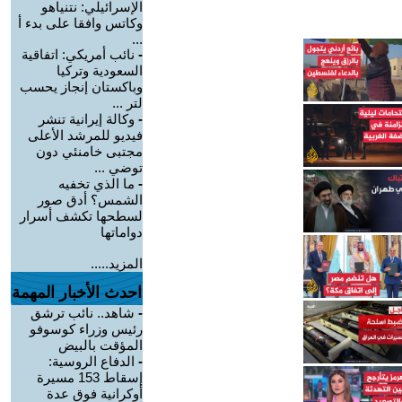
الإسرائيلي: نتنياهو
وكاتس وافقا على بدء أ
...
-
نائب أمريكي: اتفاقية
السعودية وتركيا
وباكستان إنجاز يحسب
لتر ...
-
وكالة إيرانية تنشر
فيديو للمرشد الأعلى
مجتبى خامنئي دون
توضي ...
-
ما الذي تخفيه
الشمس؟ أدق صور
لسطحها تكشف أسرار
دواماتها
المزيد.....
احدث الأخبار المهمة
-
شاهد.. نائب ترشق
رئيس وزراء كوسوفو
المؤقت بالبيض
-
الدفاع الروسية:
إسقاط 153 مسيرة
أوكرانية فوق عدة