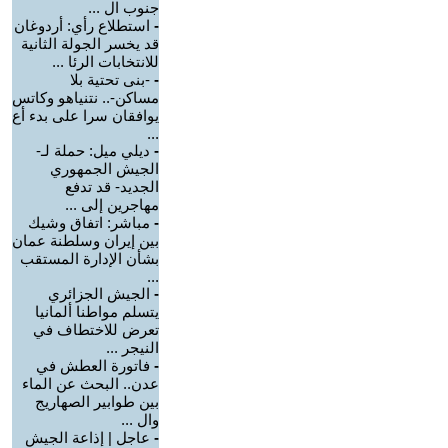
جنوب ال ...
-
استطلاع رأي: أردوغان
قد يخسر الجولة الثانية
للانتخابات الرئا ...
-
-بنى تحتية بلا
مساكن-.. نتنياهو وكاتس
يوافقان سرا على بدء أع
...
-
ديلي ميل: حملة لـ-
الجيش الجمهوري
الجديد- قد تدفع
مهاجرين إلى ...
-
مباشر: اتفاق وشيك
بين إيران وسلطنة عمان
بشأن الإدارة المستقب
...
-
الجيش الجزائري
يتسلم مواطنا ألمانيا
تعرض للاختطاف في
النيجر ...
-
فاتورة العطش في
عدن.. البحث عن الماء
بين طوابير الصهاريج
وال ...
-
عاجل | إذاعة الجيش