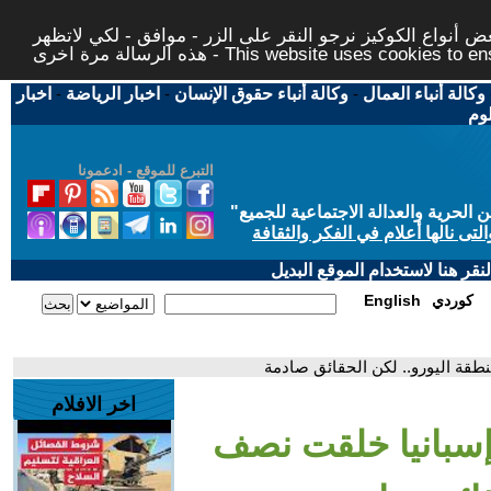
 أنواع الكوكيز نرجو النقر على الزر - موافق - لكي لاتظهر
This website uses cookies to ensure you ge
وكالة أنباء العمال
-
وكالة أنباء حقوق الإنسان
-
اخبار الرياضة
-
اخبار
لوم
التبرع للموقع - ادعمونا
حرية والعدالة الاجتماعية للجميع
"
تى نالها أعلام في الفكر والثقافة
قر هنا لاستخدام الموقع البديل
كوردي
English
قة اليورو.. لكن الحقائق صادمة
اخر الافلام
إسبانيا خلقت نصف