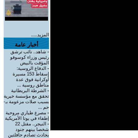
المزيد.....
أخبار عامة
-
شاهد.. نائب ترشق
رئيس وزراء كوسوفو
المؤقت بالبيض
-
الدفاع الروسية:
إسقاط 153 مسيرة
أوكرانية فوق عدة
مناطق روسية ...
-
الشرطة البريطانية
تحقق مع مؤسسة خيرية
بسبب صلات مزعومة بـ-
حم ...
-
مصرع طياري مروحية
إطفاء في يوتا الأمريكية
-
النيجر.. مقتل 22
شخصا بينهم جنود
بحادث تصادم حافلتين