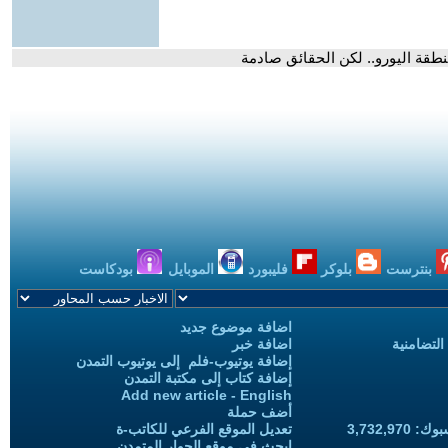
قة اليورو.. لكن الحقائق صادمة
بنترست
بلوكر
فليبورد
الموبايل
بودكاست
اضافة موضوع جديد
التضامنية
اضافة خبر
إضافة يوتيوب-فلم إلى يوتيوب التمدن
إضافة كتاب إلى مكتبة التمدن
Add new article - English
أضف حملة
3,732,97
تعديل الموقع الفرعي للكاتب-ة
ابحث في موقع الحوار المتمدن