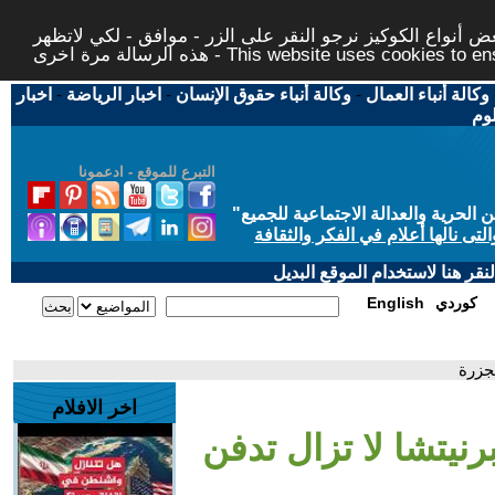
 أنواع الكوكيز نرجو النقر على الزر - موافق - لكي لاتظهر
This website uses cookies to ensure you ge
وكالة أنباء العمال
-
وكالة أنباء حقوق الإنسان
-
اخبار الرياضة
-
اخبار
لوم
التبرع للموقع - ادعمونا
حرية والعدالة الاجتماعية للجميع
"
تى نالها أعلام في الفكر والثقافة
قر هنا لاستخدام الموقع البديل
كوردي
English
اخر الافلام
. سربرنيتشا لا تزال تدفن