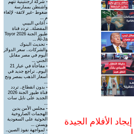
-
شركة أرجنتينية تتهم
واشنطن بممارسة
ضغوط -غير لائقة- لإلغاء
م ...
-
أغاني البيبي
المفضلة.. تردد قناة
طيور الجنة 2026 Toyor
Al-Ja ...
-
تحديث البنوك
والشركات.. سعر الدولار
اليوم في مصر مقابل
الجني ...
-
مفاجأة في عيار 21
اليوم.. تراجع جديد في
أسعار الذهب بمصر وتح
...
-
بدون انقطاع.. تردد
قناة طيور الجنة 2026
الجديد على نايل سات
...
-
مجلس الأمن يدين
الهجمات الصاروخية
جاد الأفلام الجيدة
الحوثية على السعودية
ويستن ...
-
لمواجهة نفوذ الصين..
ا