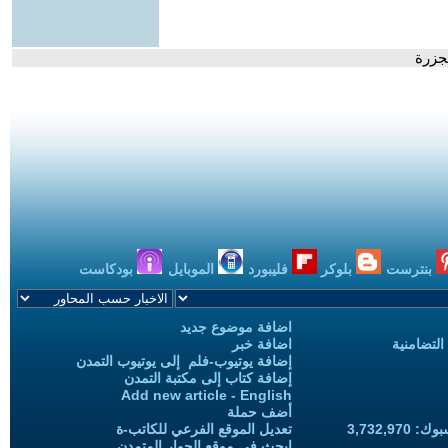
بنترست
بلوكر
فليبورد
الموبايل
بودكاست
اضافة موضوع جديد
التضامنية
اضافة خبر
إضافة يوتيوب-فلم إلى يوتيوب التمدن
إضافة كتاب إلى مكتبة التمدن
Add new article - English
أضف حملة
3,732,97
تعديل الموقع الفرعي للكاتب-ة
ابحث في موقع الحوار المتمدن