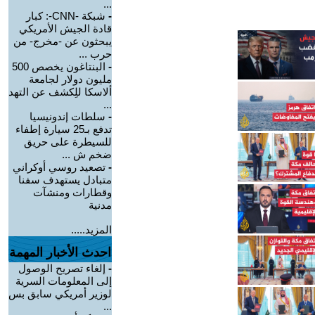
...
-
شبكة -CNN-: كبار
قادة الجيش الأمريكي
يبحثون عن -مخرج- من
حرب ...
-
البنتاغون يخصص 500
مليون دولار لجامعة
ألاسكا للِكشف عن التهد
...
-
سلطات إندونيسيا
تدفع بـ25 سيارة إطفاء
للسيطرة على حريق
ضخم ش ...
-
تصعيد روسي أوكراني
متبادل يستهدف سفنا
وقطارات ومنشآت
مدنية
المزيد.....
احدث الأخبار المهمة
-
إلغاء تصريح الوصول
إلى المعلومات السرية
لوزير أمريكي سابق بس
...