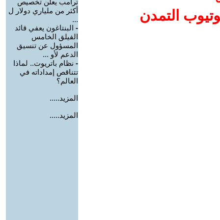
ترامب يعلن تخصيص
أكثر من ملياري دولار ل
وتيوب التمدن
...
-
البنتاغون يعفي قائد
الفيلق الخامس
المسؤول عن تنسيق
الدعم لأو ...
-
نظام باتريوت.. لماذا
تتناقص إمداداته في
العالم؟
المزيد.....
المزيد.....